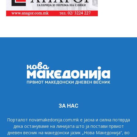
ЗА НАС
Порталот novamakedonija.com.mk е јасна и силна потврда
дека остануваме на линијата што ја постави првиот
дневен весник на македонски јазик „Нова Македонија“, во