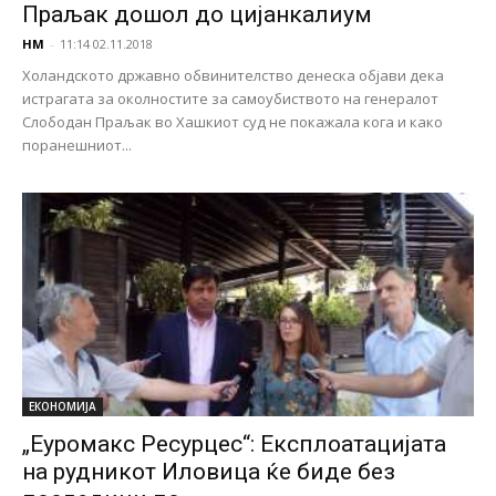
Праљак дошол до цијанкалиум
НМ
-
11:14 02.11.2018
Холандското државно обвинителство денеска објави дека
истрагата за околностите за самоубиството на генералот
Слободан Праљак во Хашкиот суд не покажала кога и како
поранешниот...
ЕКОНОМИЈА
„Еуромакс Ресурцес“: Експлоатацијата
на рудникот Иловица ќе биде без