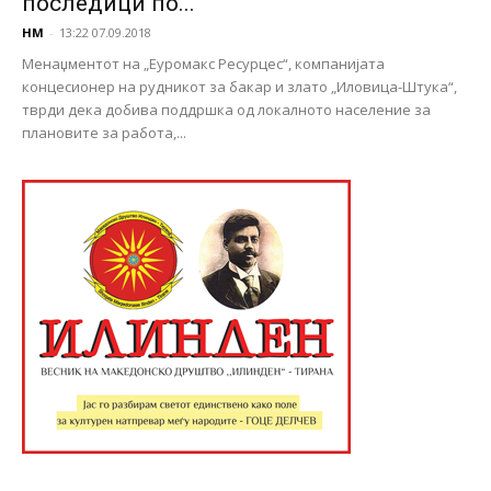
последици по...
НМ
-
13:22 07.09.2018
Менаџментот на „Еуромакс Ресурцес“, компанијата
концесионер на рудникот за бакар и злато „Иловица-Штука“,
тврди дека добива поддршка од локалното население за
плановите за работа,...