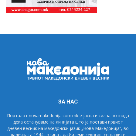
ЗА НАС
Порталот novamakedonija.com.mk е јасна и силна потврда
дека остануваме на линијата што ја постави првиот
дневен весник на македонски јазик „Нова Македонија“, во
далечната 1944 година - да бидеме секогаш со нашите