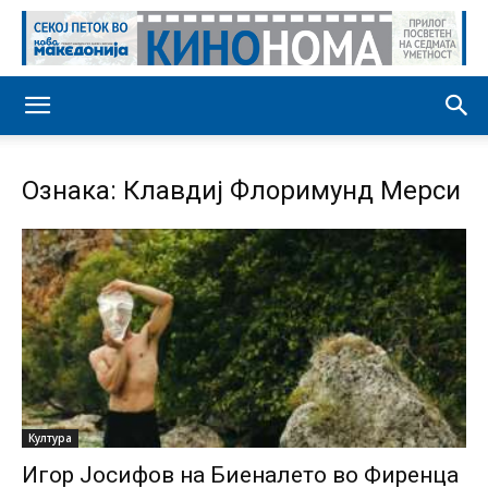
Ознака: Клавдиј Флоримунд Мерси
Култура
Игор Јосифов на Биеналето во Фиренца