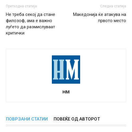
Претходна статија
Следна статија
Не треба секој да стане
Македонија ќе атакува на
филозоф, ама е важно
првото место
луѓето да размислуваат
критички
НМ
ПОВРЗАНИ СТАТИИ
ПОВЕЌЕ ОД АВТОРОТ