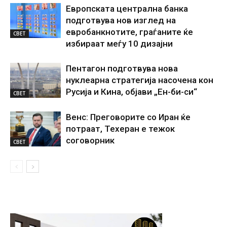
Европската централна банка
подготвува нов изглед на
евробанкнотите, граѓаните ќе
СВЕТ
избираат меѓу 10 дизајни
Пентагон подготвува нова
нуклеарна стратегија насочена кон
Русија и Кина, објави „Ен-би-си“
СВЕТ
Венс: Преговорите со Иран ќе
потраат, Техеран е тежок
соговорник
СВЕТ