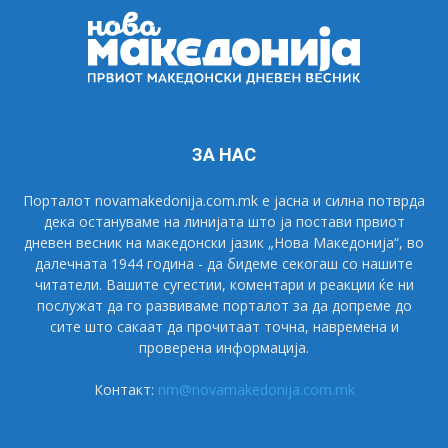
ЗА НАС
Порталот novamakedonija.com.mk е јасна и силна потврда
дека остануваме на линијата што ја постави првиот
дневен весник на македонски јазик „Нова Македонија“, во
далечната 1944 година - да бидеме секогаш со нашите
читатели. Вашите сугестии, коментари и реакции ќе ни
послужат да го развиваме порталот за да допреме до
сите што сакаат да прочитаат точна, навремена и
проверена информација.
Контакт:
nm@novamakedonija.com.mk