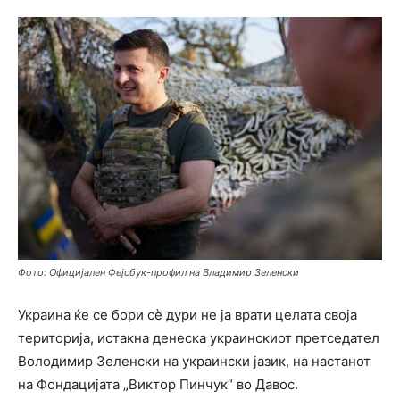
Фото: Официјален Фејсбук-профил на Влaдимир Зеленски
Украина ќе се бори сè дури не ја врати целата своја
територија, истакна денеска украинскиот претседател
Володимир Зеленски на украински јазик, на настанот
на Фондацијата „Виктор Пинчук“ во Давос.