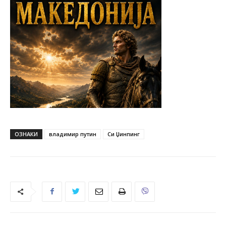
ОЗНАКИ
владимир путин
Си Џинпинг