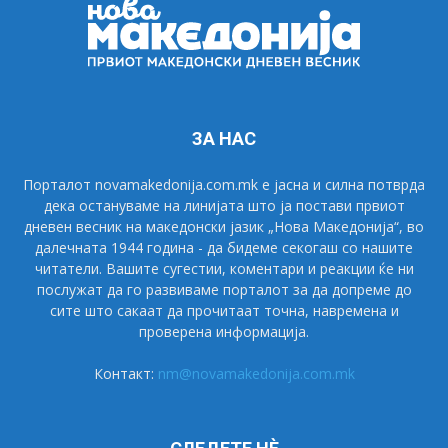
ЗА НАС
Порталот novamakedonija.com.mk е јасна и силна потврда
дека остануваме на линијата што ја постави првиот
дневен весник на македонски јазик „Нова Македонија“, во
далечната 1944 година - да бидеме секогаш со нашите
читатели. Вашите сугестии, коментари и реакции ќе ни
послужат да го развиваме порталот за да допреме до
сите што сакаат да прочитаат точна, навремена и
проверена информација.
Контакт:
nm@novamakedonija.com.mk