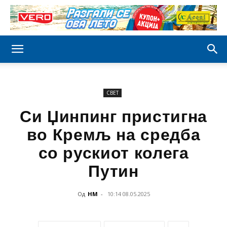
СВЕТ
Си Џинпинг пристигна
во Кремљ на средба
со рускиот колега
Путин
Од
НМ
-
10:14 08.05.2025