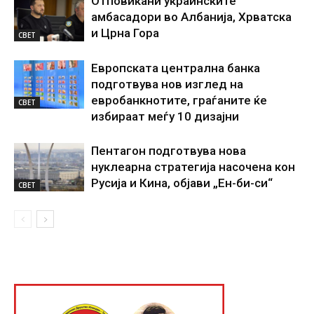
Отповикани украинските
амбасадори во Албанија, Хрватска
и Црна Гора
СВЕТ
Европската централна банка
подготвува нов изглед на
евробанкнотите, граѓаните ќе
СВЕТ
избираат меѓу 10 дизајни
Пентагон подготвува нова
нуклеарна стратегија насочена кон
Русија и Кина, објави „Ен-би-си“
СВЕТ