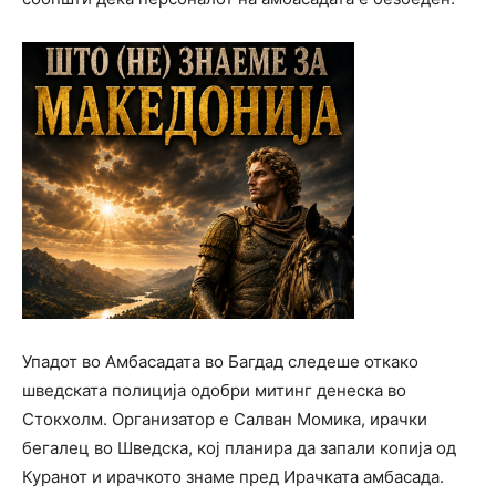
Упадот во Амбасадата во Багдад следеше откако
шведската полиција одобри митинг денеска во
Стокхолм. Организатор е Салван Момика, ирачки
бегалец во Шведска, кој планира да запали копија од
Куранот и ирачкото знаме пред Ирачката амбасада.