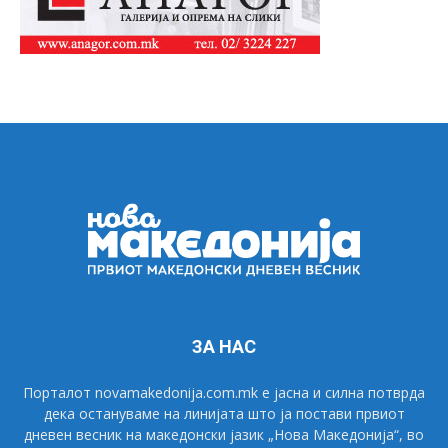
ЗА НАС
Порталот novamakedonija.com.mk е јасна и силна потврда
дека остануваме на линијата што ја постави првиот
дневен весник на македонски јазик „Нова Македонија“, во