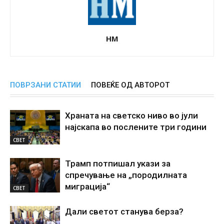
НМ
ПОВРЗАНИ СТАТИИ
ПОВЕЌЕ ОД АВТОРОТ
Храната на светско ниво во јули
најскапа во послените три години
СВЕТ
Трамп потпишал укази за
спречување на „породилната
миграција“
СВЕТ
Дали светот станува берза?