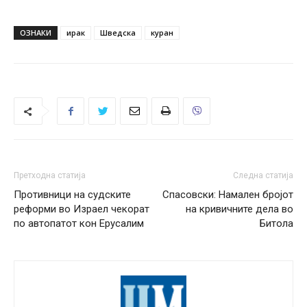
ОЗНАКИ
ирак
Шведска
куран
Претходна статија
Следна статија
Противници на судските
Спасовски: Намален бројот
реформи во Израел чекорат
на кривичните дела во
по автопатот кон Ерусалим
Битола