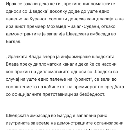
Ирак се закани дека ќе ги „прекине дипломатските
односи со Шведска“ доколку дојде до уште едно
палење на Куранот, соопшти денеска канцеларијата на
ирачкиот премиер Мохамед Чиа ал-Судани, откако
демонстрантите ја запалија Шведската амбасада во
Багдад.
„Ирачката Влада вчера ја информираше шведската
Влада преку дипломатски канали дека ќе се насочи
кон прекин на дипломатските односи со Шведска во
случај на уште едно палење на Куранот“, се вели во
соопштението на кабинетот на премиерот по средбата
со официјалните претставници за безбедност.
Шведската амбасада во Багдад е запалена рано
изутрината за време на демонстрациите организирани