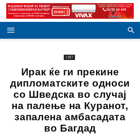
СВЕТ
Ирак ќе ги прекине
дипломатските односи
со Шведска во случај
на палење на Куранот,
запалена амбасадата
во Багдад