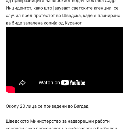
од приврзаниците на верскиот водач Моктада Садр.
Инцидентот, како што јавуваат светските агенции, се
случил пред протестот во Шведска, каде е планирано
да биде запалена копија од Куранот.
Околу 20 лица се приведени во Багдад.
Шведското Министерство за надворешни работи
соопшти дека персоналот на амбасадата е безбеден.