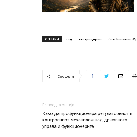
ОЗНАКИ
сад
екстрадиран
Сем Банкман-Ф
Сподели
Претходна статија
Како да профункционира регулаторниот и
контролниот механизам над државната
управа и функционерите