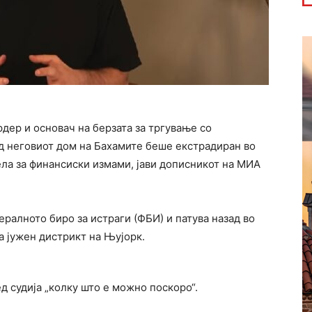
ер и основач на берзата за тргување со
од неговиот дом на Бахамите беше екстрадиран во
ела за финансиски измами, јави дописникот на МИА
ералното биро за истраги (ФБИ) и патува назад во
а јужен дистрикт на Њујорк.
д судија „колку што е можно поскоро“.