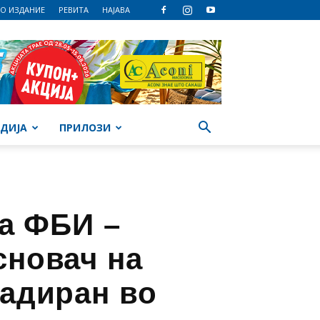
О ИЗДАНИЕ
РЕВИТА
НАЈАВА
ДИЈА
ПРИЛОЗИ
а ФБИ –
сновач на
радиран во