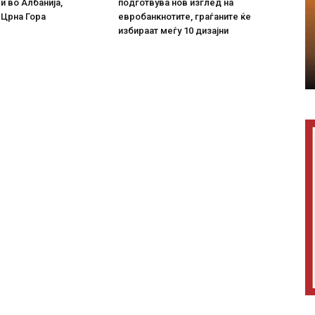
 во Албанија,
подготвува нов изглед на
 Црна Гора
евробанкнотите, граѓаните ќе
избираат меѓу 10 дизајни