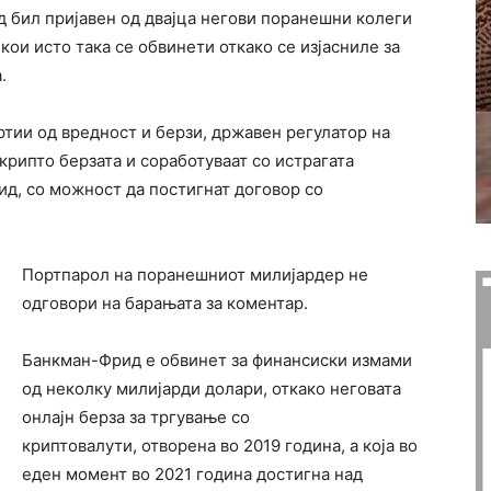
д бил пријавен од двајца негови поранешни колеги
 кои исто така се обвинети откако се изјасниле за
.
ртии од вредност и берзи, државен регулатор на
крипто берзата и соработуваат со истрагата
ид, со можност да постигнат договор со
Портпарол на поранешниот милијардер не
одговори на барањата за коментар.
Банкман-Фрид е обвинет за финансиски измами
од неколку милијарди долари, откако неговата
онлајн берза за тргување со
криптовалути, отворена во 2019 година, а која во
еден момент во 2021 година достигна над