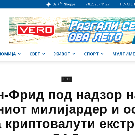
C
32.7
7.8.2026 - 11:27
ПЕЧАТЕН
Skopje
НОМИЈА
СВЕТ
ЖИВОТ
СПОРТ
МУЛТИМЕ
СВЕТ
н-Фрид под надзор н
иот милијардер и о
а криптовалути екст