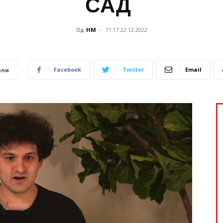
САД
Од
НМ
-
11:17 22.12.2022
Facebook
Twitter
Email
ели