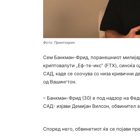
Фото: Принтскрин
Сем Банкман-Фрид, поранешниот милијард
криптовалути „Еф-те-икс“ (FTX), синоќа 
САД, каде се соочува со низа кривични д
од Вашингтон.
– Банкман-Фрид (30) е под надзор на Фед
САД- изјави Демијан Вилсон, обвинител з
Според него, обвинетиот ќе се појави пре