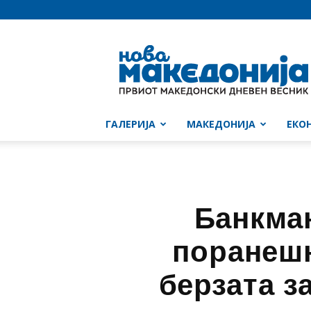
Нова
Македонија
ГАЛЕРИЈА
МАКЕДОНИЈА
ЕКО
Банкма
поранешн
берзата з