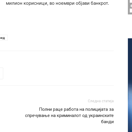
милион корисници, во ноември објави банкрот.
рид
Следна статија
Полни раце работа на полицијата за
спречување на криминалот од украинските
банди