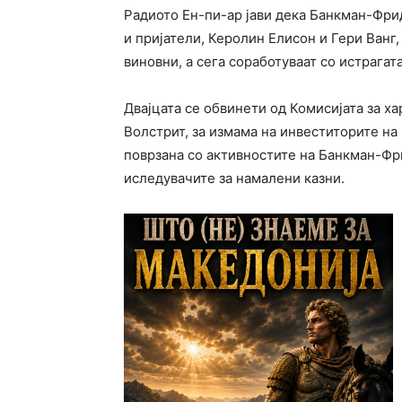
Радиото Ен-пи-ар јави дека Банкман-Фри
и пријатели, Керолин Елисон и Гери Ванг,
виновни, а сега соработуваат со истрагата
Двајцата се обвинети од Комисијата за ха
Волстрит, за измама на инвеститорите на 
поврзана со активностите на Банкман-Фр
иследувачите за намалени казни.