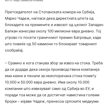
Фото: Маја Јаневска-Илиева
Претседателот на Стопанската комора на Србија,
Марко Чадеж, нагласи дека директната штета од
блокадите на премините и извозот од целиот Западен
Балкан изнесува околу 100 милиони евра дневно. Тој
утрово го посети граничниот премин Батровци, каде
што повеќе од 50 камиони го блокираат товарниот
сообраќај.
– Срамно е кога станува збор за извоз на стока. Треба
да се додаде дека секоја производствена компанија
има казни и пенали за неиспорачана стока помеѓу
10.000 и 50.000 евра дневно. Има околу 10.000
компании што извезуваат само од Србија во ЕУ, и
поради тоа може да се достигнат навистина големи
бројки – изјави Чадеж, пренесоа српските медиуми.