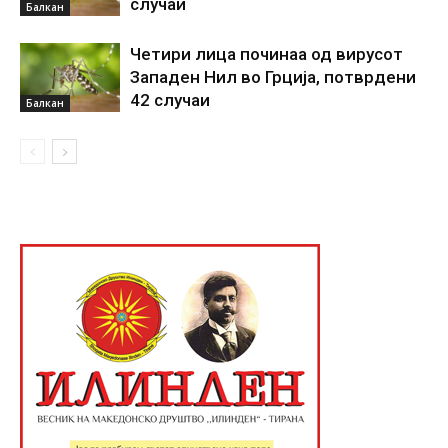
случаи
Балкан
Четири лица починаа од вирусот
Западен Нил во Грција, потврдени
42 случаи
Балкан