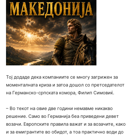
Тој додаде дека компаниите се многу загрижен за
моменталната криза и затоа дошол со претседателот
на Германско-српската комора, Филип Симовиќ.
– Во текот на овие две години немавме никакво
решение. Само во Германија беа приведени девет
возачи. Европските правила важат и за возачите, како
и за емигрантите во обидот, а тоа практично води до