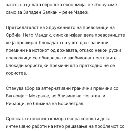
застој на целата европска економија, не зборуваме
само за Западен Балкан – рече Чадеж.
Претседателот на Здружението на превозници на
Србија, Неѓо Мандиќ, синоќа изјави дека превозниците
ќе ја прошират блокадата на уште два гранични
премини на истокот од државата, откако некои руски
превозници се обидоа да ги заобиколат постојните
блокади користејќи премини што претходно не се
користеа.
Станува збор за алтернативни гранични премини со
Бугарија – Мокрање, во близина на Неготин, и
Рибарци, во близина на Босилеград.
Српската стопанска комора вчера соопшти дека
интензивно работи на итно решавање на проблемот со