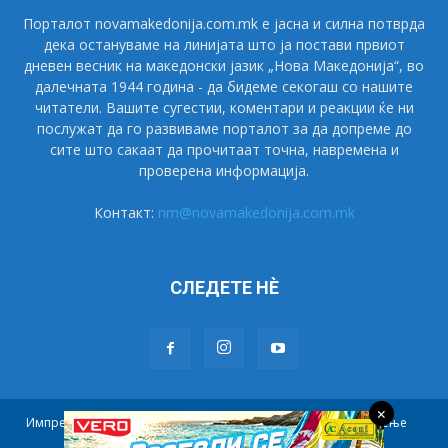
Порталот novamakedonija.com.mk е јасна и силна потврда
дека остануваме на линијата што ја постави првиот
дневен весник на македонски јазик „Нова Македонија“, во
далечната 1944 година - да бидеме секогаш со нашите
читатели. Вашите сугестии, коментари и реакции ќе ни
послужат да го развиваме порталот за да допреме до
сите што сакаат да прочитаат точна, навремена и
проверена информација.
Контакт:
nm@novamakedonija.com.mk
СЛЕДЕТЕ НÈ
×
Импресум
Маркетинг
Претплата
Правила на користење
Контакт