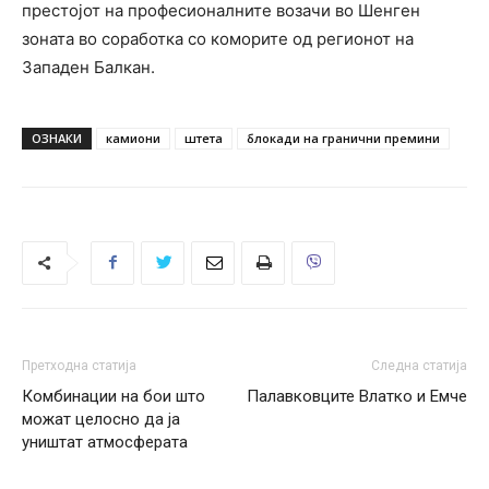
престојот на професионалните возачи во Шенген
зоната во соработка со коморите од регионот на
Западен Балкан.
ОЗНАКИ
камиони
штета
блокади на гранични премини
Претходна статија
Следна статија
Комбинации на бои што
Палавковците Влатко и Емче
можат целосно да ја
уништат атмосферата