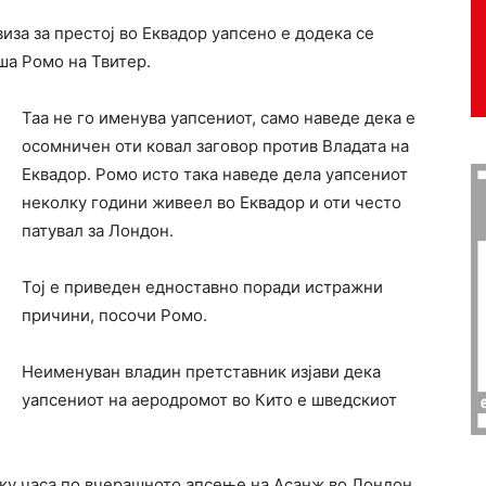
иза за престој во Еквадор уапсено е додека се
ша Ромо на Твитер.
Таа не го именува уапсениот, само наведе дека е
осомничен оти ковал заговор против Владата на
Еквадор. Ромо исто така наведе дела уапсениот
неколку години живеел во Еквадор и оти често
патувал за Лондон.
Тој е приведен едноставно поради истражни
причини, посочи Ромо.
Неименуван владин претставник изјави дека
уапсениот на аеродромот во Кито е шведскиот
ку часа по вчерашното апсење на Асанж во Лондон,