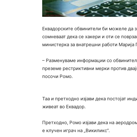
Еквадорските обвинители би можеле да заб
сомневаат дека се хакери и оти се поврза
министерка за внатрешни работи Марија 
– Разменуваме информации со обвинители
преземе рестриктивни мерки против двајц
посочи Ромо.
Таа и претходно изјави дека постојат ин
живеат во Еквадор.
Претходно, Ромо изјави дека на аеродро
е клучен играч на „Викиликс“.