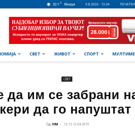
C
32.1
9.8.2026 - 13:34
ПЕЧАТЕН
Skopje
НОМИЈА
СВЕТ
ЖИВОТ
СПОРТ
МУЛТИМЕ
СВЕТ
 да им се забрани н
акери да го напуштат
Од
НМ
-
12:15 12.04.2019