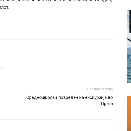
илот.
Следна статија
Средношколец повреден на екскурзија во
Прага