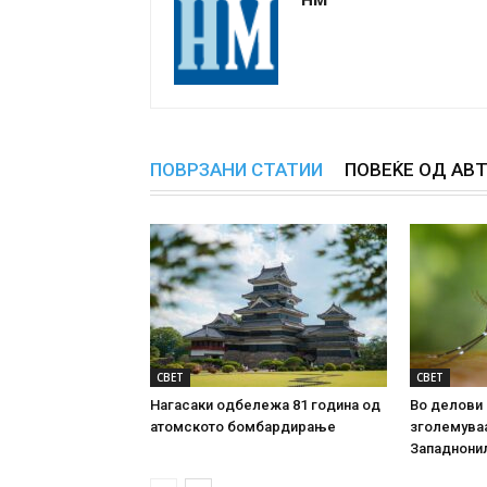
ПОВРЗАНИ СТАТИИ
ПОВЕЌЕ ОД АВ
СВЕТ
СВЕТ
Нагасаки одбележа 81 година од
Во делови 
атомското бомбардирање
зголемуваа
Западнони