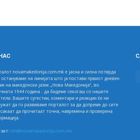
 НАС
С
алот novamakedonija.com.mk е јасна и силна потврда
 остануваме на линијата што ја постави првиот дневен
ик на македонски јазик „Нова Македонија“, во
чната 1944 година - да бидеме секогаш со нашите
тели. Вашите сугестии, коментари и реакции ќе ни
ужат да го развиваме порталот за да допреме до сите
сакаат да прочитаат точна, навремена и проверена
рмација.
такт:
nm@novamakedonija.com.mk