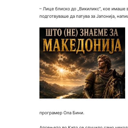
– Лице блиско до „Викиликс“, кое имаше в
подготвуваше да патува за Јапонија, напи
програмер Ола Бини.
Апсењето во Кито се случило само некол