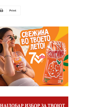
Print