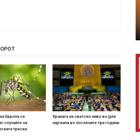
ТОРОТ
СВЕТ
на Европа се
Храната на светско ниво во јули
т случаите на
најскапа во послените три години
лската треска