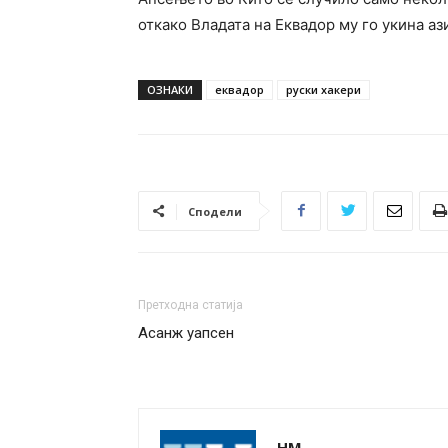
откако Владата на Еквадор му го укина аз
ОЗНАКИ
еквадор
руски хакери
Сподели
Претходна статија
Асанж уапсен
НМ