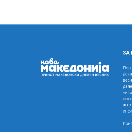
ЗА
Порт
дека
весн
дале
чита
посл
што 
инфо
Кон