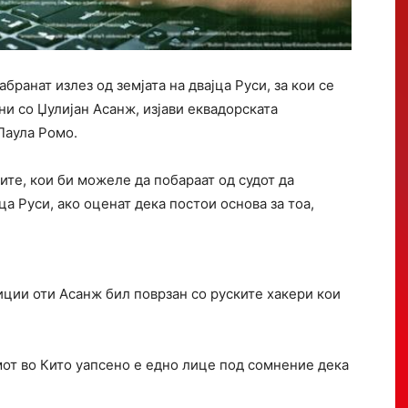
ранат излез од земјата на двајца Руси, за кои се
ни со Џулијан Асанж, изјави еквадорската
Паула Ромо.
те, кои би можеле да побараат од судот да
а Руси, ако оценат дека постои основа за тоа,
диции оти Асанж бил поврзан со руските хакери кои
мот во Кито уапсено е едно лице под сомнение дека