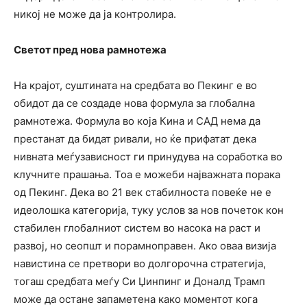
никој не може да ја контролира.
Светот пред нова рамнотежа
На крајот, суштината на средбата во Пекинг е во
обидот да се создаде нова формула за глобална
рамнотежа. Формула во која Кина и САД нема да
престанат да бидат ривали, но ќе прифатат дека
нивната меѓузависност ги принудува на соработка во
клучните прашања. Тоа е можеби најважната порака
од Пекинг. Дека во 21 век стабилноста повеќе не е
идеолошка категорија, туку услов за нов почеток кон
стабилен глобалниот систем во насока на раст и
развој, но сеопшт и порамноправен. Ако оваа визија
навистина се претвори во долгорочна стратегија,
тогаш средбата меѓу Си Џинпинг и Доналд Трамп
може да остане запаметена како моментот кога