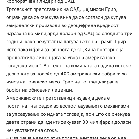
корпоративни лидери од САД.
Трговскиот претставник на САД, Џејмисон Грир,
објави дека се очекува Кина да се согласи да купува
земјоделски производи во двоцифрена вредност
изразена во милијарди долари од САД во следните три
години, како резултат на патувањето на Трамп. Грир
исто така изјави за јавноста дека „Кина повторно ја
продолжила лиценцата за увоз на американско
говедско месо“. Во текот на изминатата година истече
дозволата за повеќе од 400 американски фабрики за
извоз на говедско месо. Грир не го прецизираше
бројот на обновени лиценци.
Американските претставници изјавија дека е
постигнат напредок во воспоставувањето механизми
за управување со идната трговија, при што се очекува
двете страни да идентификуваат 30 милијарди долари
нечувствителна стока.
– Ова беше неверојатна посета. Мислам дека од неа