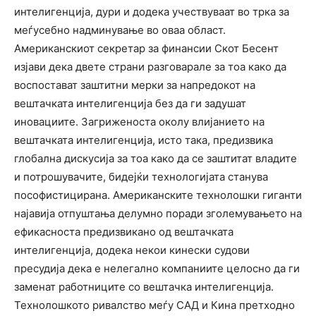
интелигенција, дури и додека учествуваат во трка за
меѓусебно надминување во оваа област.
Американскиот секретар за финансии Скот Бесент
изјави дека двете страни разговарале за тоа како да
воспостават заштитни мерки за напредокот на
вештачката интелигенција без да ги задушат
иновациите. Загриженоста околу влијанието на
вештачката интелигенција, исто така, предизвика
глобална дискусија за тоа како да се заштитат владите
и потрошувачите, бидејќи технологијата станува
пософистицирана. Американските технолошки гиганти
најавија отпуштања делумно поради зголемувањето на
ефикасноста предизвикано од вештачката
интелигенција, додека некои кинески судови
пресудија дека е нелегално компаниите целосно да ги
заменат работниците со вештачка интелигенција.
Технолошкото ривалство меѓу САД и Кина претходно