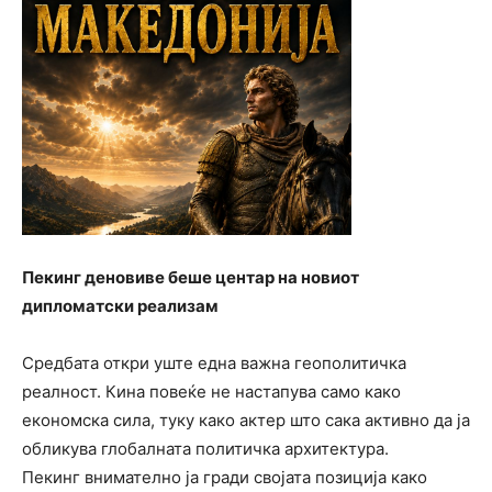
Пекинг деновиве беше центар на новиот
дипломатски реализам
Средбата откри уште една важна геополитичка
реалност. Кина повеќе не настапува само како
економска сила, туку како актер што сака активно да ја
обликува глобалната политичка архитектура.
Пекинг внимателно ја гради својата позиција како