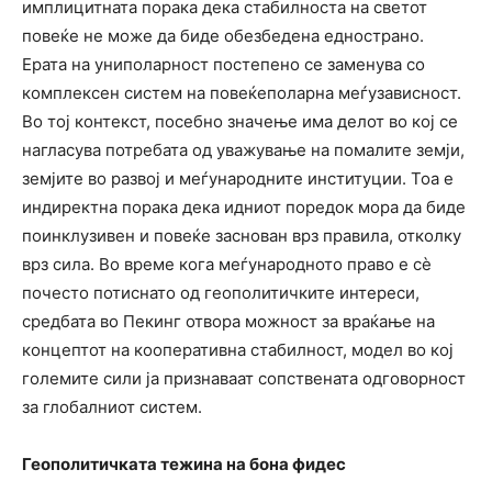
имплицитната порака дека стабилноста на светот
повеќе не може да биде обезбедена еднострано.
Ерата на униполарност постепено се заменува со
комплексен систем на повеќеполарна меѓузависност.
Во тој контекст, посебно значење има делот во кој се
нагласува потребата од уважување на помалите земји,
земјите во развој и меѓународните институции. Тоа е
индиректна порака дека идниот поредок мора да биде
поинклузивен и повеќе заснован врз правила, отколку
врз сила. Во време кога меѓународното право е сè
почесто потиснато од геополитичките интереси,
средбата во Пекинг отвора можност за враќање на
концептот на кооперативна стабилност, модел во кој
големите сили ја признаваат сопствената одговорност
за глобалниот систем.
Геополитичката тежина на бона фидес