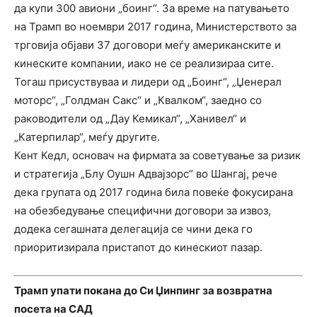
да купи 300 авиони „боинг“. За време на патувањето
на Трамп во ноември 2017 година, Министерството за
трговија објави 37 договори меѓу американските и
кинеските компании, иако не се реализираа сите.
Тогаш присуствуваа и лидери од „Боинг“, „Џенерал
моторс“, „Голдман Сакс“ и „Квалком“, заедно со
раководители од „Дау Кемикал“, „Ханивел“ и
„Катерпилар“, меѓу другите.
Кент Кедл, основач на фирмата за советување за ризик
и стратегија „Блу Оушн Адвајзорс“ во Шангај, рече
дека групата од 2017 година била повеќе фокусирана
на обезбедување специфични договори за извоз,
додека сегашната делегација се чини дека го
приоритизирала пристапот до кинескиот пазар.
Трамп упати покана до Си Џинпинг за возвратна
посета на САД