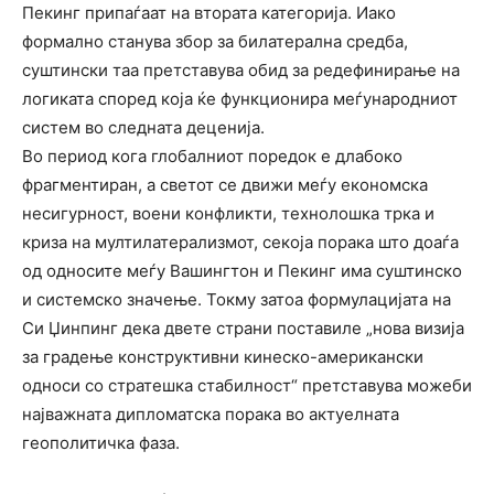
Пекинг припаѓаат на втората категорија. Иако
формално станува збор за билатерална средба,
суштински таа претставува обид за редефинирање на
логиката според која ќе функционира меѓународниот
систем во следната деценија.
Во период кога глобалниот поредок е длабоко
фрагментиран, а светот се движи меѓу економска
несигурност, воени конфликти, технолошка трка и
криза на мултилатерализмот, секоја порака што доаѓа
од односите меѓу Вашингтон и Пекинг има суштинско
и системско значење. Токму затоа формулацијата на
Си Џинпинг дека двете страни поставиле „нова визија
за градење конструктивни кинеско-американски
односи со стратешка стабилност“ претставува можеби
најважната дипломатска порака во актуелната
геополитичка фаза.