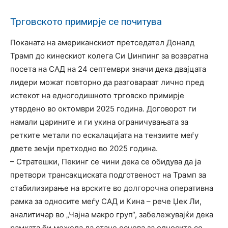
Трговското примирје се почитува
Поканата на американскиот претседател Доналд
Трамп до кинескиот колега Си Џинпинг за возвратна
посета на САД на 24 септември значи дека двајцата
лидери можат повторно да разговараат лично пред
истекот на едногодишното трговско примирје
утврдено во октомври 2025 година. Договорот ги
намали царините и ги укина ограничувањата за
ретките метали по ескалацијата на тензиите меѓу
двете земји претходно во 2025 година.
– Стратешки, Пекинг се чини дека се обидува да ја
претвори трансакциската подготвеност на Трамп за
стабилизирање на врските во долгорочна оперативна
рамка за односите меѓу САД и Кина – рече Џек Ли,
аналитичар во „Чајна макро груп“, забележувајќи дека
рамката би можела да стане основа за односите со