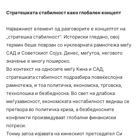
Стратешката стабилност како глобален концепт
Најважниот елемент од разговорите е концептот на
„стратешка стабилност“. Историски гледано, овој
термин беше поврзан со нуклеарната рамнотежа меѓу
САД и Советскиот Сојуз. Денес, меѓутоа, неговото
значење е многу пошироко.
Во контекст на односите меѓу Кина и САД,
стратешката стабилност подразбира повеќеслојна
рамнотежа, и тоа политичка, економска, трговска,
технолошка и безбедносна. Во свет на длабока
меѓузависност, економската нестабилност веднаш се
претвора во политичка криза, а безбедносните
конфликти произведуваат глобални финансиски
потреси.
Токму затоа изјавата на кинескиот претседател Си