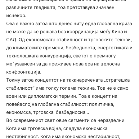
различните гледишта, тоа претставува значаен
исчекор.
Ова е важно затоа што денес ниту една глобална криза
не може да се решава без координација меѓу Кина и
САД. Од економската стабилност и трговските текови,
до климатските промени, безбедноста, енергетиката и
технолошката конкуренција, светот е премногу
меѓузависен за да преживее нова ера на целосна
конфронтација.
Токму затоа концептот на таканаречената „стратешка
стабилност“ има толку голема тежина. Тоа не е само
воен или дипломатски термин. Тоа е концепт на
повеќеслојна глобална стабилност: политичка,
економска, трговска, безбедносна…
Во современиот свет овие сегменти се неразделни.
Кога има трговска војна, следува економска
нестабилност. Кога има економска нестабилност,