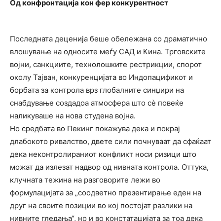
Од конфронтација кон фер конкурентност
Последната деценија беше обележана со драматично
влошување на односите меѓу САД и Кина. Трговските
војни, санкциите, технолошките рестрикции, спорот
околу Тајван, конкуренцијата во Индопацификот и
борбата за контрола врз глобалните синџири на
снабдување создадоа атмосфера што сè повеќе
наликуваше на нова студена војна.
Но средбата во Пекинг покажува дека и покрај
длабокото ривалство, двете сили почнуваат да сфаќаат
дека неконтролираниот конфликт носи ризици што
можат да излезат надвор од нивната контрола. Оттука,
клучната тежина на разговорите лежи во
формулацијата за „соодветно презентирање еден на
друг на своите позиции во кој постојат разлики на
нивните гледања“, но и во констатацијата за тоа дека