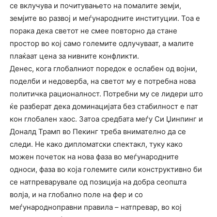
се вклучува и почитувањето на помалите земји,
земјите во развој и меѓународните институции. Тоа е
порака дека светот не смее повторно да стане
простор во кој само големите одлучуваат, а малите
плаќаат цена за нивните конфликти.
Денес, кога глобалниот поредок е ослабен од војни,
поделби и недоверба, на светот му е потребна нова
политичка рационалност. Потребни му се лидери што
ќе разберат дека доминацијата без стабилност е пат
кон глобален хаос. Затоа средбата меѓу Си Џинпинг и
Доналд Трамп во Пекинг треба внимателно да се
следи. Не како дипломатски спектакл, туку како
можен почеток на нова фаза во меѓународните
односи, фаза во која големите сили конструктивно би
се натпреварувале од позиција на добра сеопшта
волја, и на глобално поле на фер и со
меѓународноправни правила – натпревар, во кој