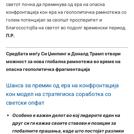
светот почна да преминува од ера на опасна
конфронтација кон ера на геополитичка рамнотежа со
голем потенцијал за сеопшт просперитет и
благосостојба на светот во подолг временски период.
П.Р.
Средбата меѓу Си Џинпинг и Доналд Трамп отвори
можност за нова глобална рамнотежа во време на
опасна геополитичка фрагментација
Шанса за премин од ера на конфронтација
кон модел на стратегиска соработка со
светски опфат
Особено е важен делот во кој лидерите еден на
друг си ги кажаа своите ставови и позиции за
глобалните прашања, каде што постојат разлики