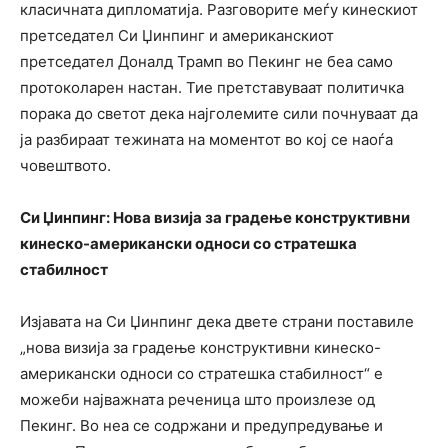
класичната дипломатија. Разговорите меѓу кинескиот
претседател Си Џинпинг и американскиот
претседател Доналд Трамп во Пекинг не беа само
протоколарен настан. Тие претставуваат политичка
порака до светот дека најголемите сили почнуваат да
ја разбираат тежината на моментот во кој се наоѓа
човештвото.
Си Џинпинг: Нова визија за градење конструктивни
кинеско-американски односи со стратешка
стабилност
Изјавата на Си Џинпинг дека двете страни поставиле
„нова визија за градење конструктивни кинеско-
американски односи со стратешка стабилност“ е
можеби најважната реченица што произлезе од
Пекинг. Во неа се содржани и предупредување и