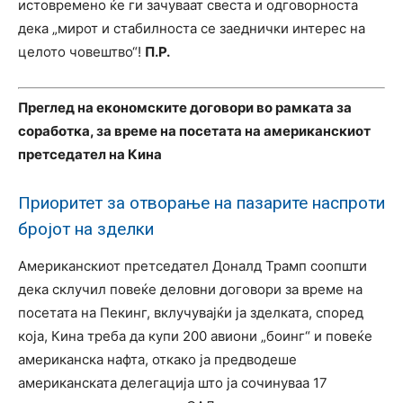
истовремено ќе ги зачуваат свеста и одговорноста
дека „мирот и стабилноста се заеднички интерес на
целото човештво“!
П.Р.
Преглед на економските договори во рамката за
соработка, за време на посетата на американскиот
претседател на Кина
Приоритет за отворање на пазарите наспроти
бројот на зделки
Американскиот претседател Доналд Трамп соопшти
дека склучил повеќе деловни договори за време на
посетата на Пекинг, вклучувајќи ја зделката, според
која, Кина треба да купи 200 авиони „боинг“ и повеќе
американска нафта, откако ја предводеше
американската делегација што ја сочинуваа 17