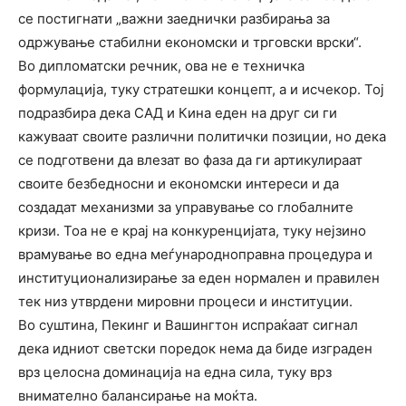
се постигнати „важни заеднички разбирања за
одржување стабилни економски и трговски врски“.
Во дипломатски речник, ова не е техничка
формулација, туку стратешки концепт, а и исчекор. Тој
подразбира дека САД и Кина еден на друг си ги
кажуваат своите различни политички позиции, но дека
се подготвени да влезат во фаза да ги артикулираат
своите безбедносни и економски интереси и да
создадат механизми за управување со глобалните
кризи. Тоа не е крај на конкуренцијата, туку нејзино
врамување во една меѓународноправна процедура и
институционализирање за еден нормален и правилен
тек низ утврдени мировни процеси и институции.
Во суштина, Пекинг и Вашингтон испраќаат сигнал
дека идниот светски поредок нема да биде изграден
врз целосна доминација на една сила, туку врз
внимателно балансирање на моќта.