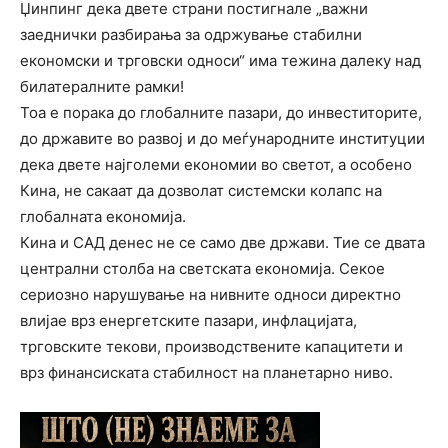
Џинпинг дека двете страни постигнале „важни
заеднички разбирања за одржување стабилни
економски и трговски односи“ има тежина далеку над
билатералните рамки!
Тоа е порака до глобалните пазари, до инвеститорите,
до државите во развој и до меѓународните институции
дека двете најголеми економии во светот, а особено
Кина, не сакаат да дозволат системски колапс на
глобалната економија.
Кина и САД денес не се само две држави. Тие се двата
централни столба на светската економија. Секое
сериозно нарушување на нивните односи директно
влијае врз енергетските пазари, инфлацијата,
трговските текови, производствените капацитети и
врз финансиската стабилност на планетарно ниво.