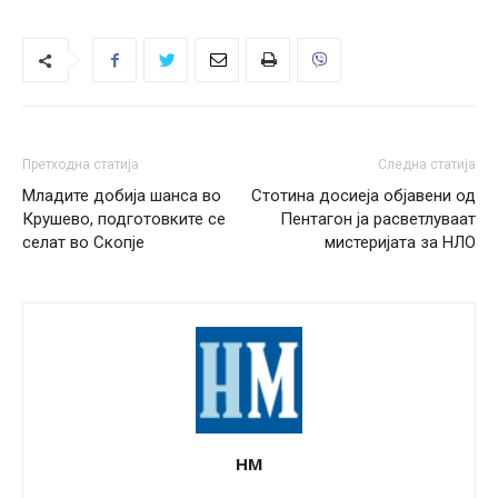
Претходна статија
Следна статија
Младите добија шанса во
Стотина досиеја објавени од
Крушево, подготовките се
Пентагон ја расветлуваат
селат во Скопје
мистеријата за НЛО
НМ