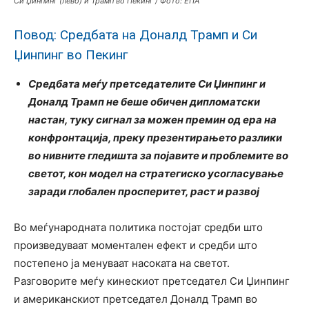
Си Џинпинг (лево) и Трамп во Пекинг / Фото: ЕПА
Повод: Средбата на Доналд Трамп и Си
Џинпинг во Пекинг
Средбата меѓу претседателите Си Џинпинг и
Доналд Трамп не беше обичен дипломатски
настан, туку сигнал за можен премин од ера на
конфронтација, преку презентирањето разлики
во нивните гледишта за појавите и проблемите во
светот, кон модел на стратегиско
усогласување
заради глобален просперитет, раст и развој
Во меѓународната политика постојат средби што
произведуваат моментален ефект и средби што
постепено ја менуваат насоката на светот.
Разговорите меѓу кинескиот претседател Си Џинпинг
и американскиот претседател Доналд Трамп во