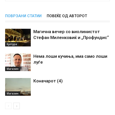
ПОВРЗАНИ СТАТИИ
ПОВЕЌЕ ОД АВТОРОТ
Магична вечер со виолинистот
Стефан Миленковиќ и „Профундис“
Култура
Нема лоши кучиња, има само лоши
луѓе
Магазин
Коначарот (4)
Магазин