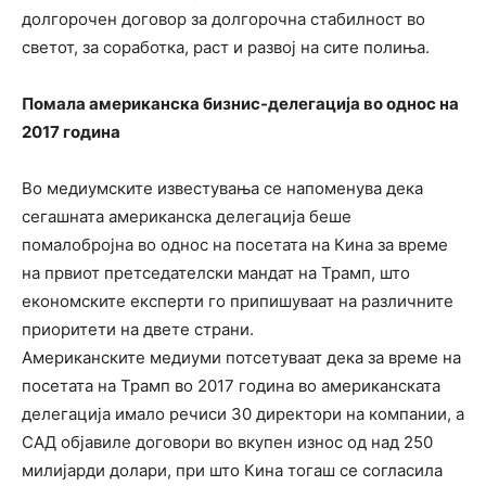
долгорочен договор за долгорочна стабилност во
светот, за соработка, раст и развој на сите полиња.
Помала американска бизнис-делегација во однос на
2017 година
Во медиумските известувања се напоменува дека
сегашната американска делегација беше
помалобројна во однос на посетата на Кина за време
на првиот претседателски мандат на Трамп, што
економските експерти го припишуваат на различните
приоритети на двете страни.
Американските медиуми потсетуваат дека за време на
посетата на Трамп во 2017 година во американската
делегација имало речиси 30 директори на компании, а
САД објавиле договори во вкупен износ од над 250
милијарди долари, при што Кина тогаш се согласила