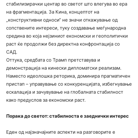
стабилизирачки центар во светот што влегува во ера
на фрагментација. За Кина, концептот на
„конструктивни односи“ не значи откажување од
сопствените интереси, туку создавање меѓународна
средина во која нејзиниот економски и геополитички
раст ќе продолжи без директна конфронтација со
САД.
Оттука, средбата со Трамп претставува и
демонстрација на кинески дипломатски реализам.
Наместо идеолошка реторика, доминира прагматичен
пристап – управување со конкуренцијата, избегнување
ескалација и зачувување на глобалната стабилност
како предуслов за економски раст.
Порака до светот: стабилноста е заеднички интерес
Еден од најзначајните аспекти на разговорите е