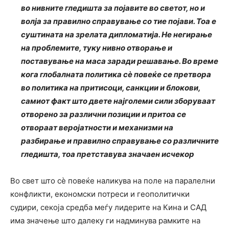
во нивните гледишта за појавите во светот, но и
волја за правилно справување со тие појави. Тоа е
суштината на зрелата дипломатија. Не негирање
на проблемите, туку нивно отворање и
поставување на маса заради решавање. Во време
кога глобалната политика сè повеќе се претвора
во политика на притисоци, санкции и блокови,
самиот факт што двете најголеми сили зборуваат
отворено за различни позиции и притоа се
отвораат веројатности и механизми на
разбирање и правилно справување со различните
гледишта, тоа претставува значаен исчекор
Во свет што сè повеќе наликува на поле на паралелни
конфликти, економски потреси и геополитички
судири, секоја средба меѓу лидерите на Кина и САД
има значење што далеку ги надминува рамките на