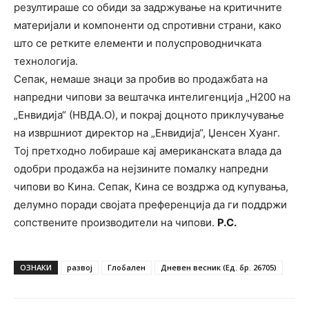
резултираше со обиди за задржување на критичните
материјали и компоненти од спротивни страни, како
што се ретките елементи и полуспроводничката
технологија.
Сепак, немаше знаци за пробив во продажбата на
напредни чипови за вештачка интелигенција „H200 на
„Енвидија“ (НВДА.О), и покрај доцното приклучување
на извршниот директор на „Енвидија“, Џенсен Хуанг.
Тој претходно лобираше кај американската влада да
одобри продажба на нејзините помалку напредни
чипови во Кина. Сепак, Кина се воздржа од купувања,
делумно поради својата преференција да ги поддржи
сопствените производители на чипови.
Р.С.
ОЗНАКИ
развој
Глобален
Дневен весник (Ед. бр. 26705)