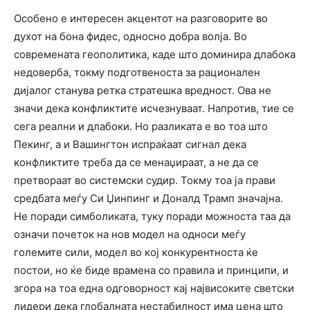
Особено е интересен акцентот на разговорите во
духот на бона фидес, односно добра волја. Во
современата геополитика, каде што доминира длабока
недоверба, токму подготвеноста за рационален
дијалог станува ретка стратешка вредност. Ова не
значи дека конфликтите исчезнуваат. Напротив, тие се
сега реални и длабоки. Но разликата е во тоа што
Пекинг, а и Вашингтон испраќаат сигнал дека
конфликтите треба да се менаџираат, а не да се
претвораат во системски судир. Токму тоа ја прави
средбата меѓу Си Џинпинг и Доналд Трамп значајна.
Не поради симболиката, туку поради можноста таа да
означи почеток на нов модел на односи меѓу
големите сили, модел во кој конкурентноста ќе
постои, но ќе биде врамена со правила и принципи, и
згора на тоа една одговорност кај највисоките светски
лидери дека глобалната нестабилност има цена што