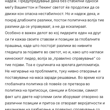
надеж. Предупредување дека без стабилни односи
меѓу Вашингтон и Пекинг светот ќе продолжи да се
движи кон опасна нестабилност. Но и надеж дека, и
покрај длабоките разлики, постои политичка волја тие
разлики да се управуваат, а не да ескалираат.
Особено е важен делот во кој лидерите еден на друг
си ги кажаа своите ставови и позиции за глобалните
прашања, каде што постојат разлики во нивните
гледишта за појавите во светот, но и, како што нагласи
кинескиот лидер, волја за „правилно справување“ со
тие појави. Тоа е суштината на зрелата дипломатија.
Не негирање на проблемите, туку нивно отворање и
поставување на маса заради решавање. Во време кога
глобалната политика сè повеќе се претвора во
политика на притисоци, санкции и блокови, самиот
факт што двете најголеми сили зборуваат отворено за
различни позиции и притоа се отвораат веројатности и
механизми на разбирање и правилно справување со