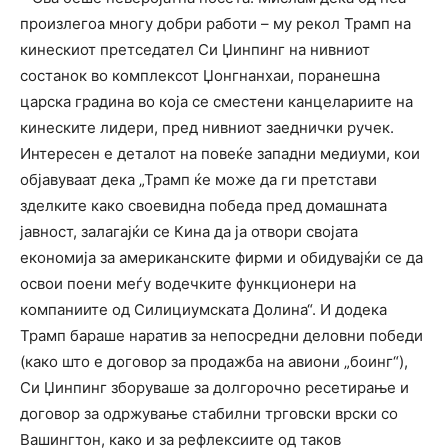
произлегоа многу добри работи – му рекол Трамп на
кинескиот претседател Си Џинпинг на нивниот
состанок во комплексот Џонгнанхаи, поранешна
царска градина во која се сместени канцелариите на
кинеските лидери, пред нивниот заеднички ручек.
Интересен е деталот на повеќе западни медиуми, кои
објавуваат дека „Трамп ќе може да ги претстави
зделките како своевидна победа пред домашната
јавност, залагајќи се Кина да ја отвори својата
економија за американските фирми и обидувајќи се да
освои поени меѓу водечките функционери на
компаниите од Силициумската Долина“. И додека
Трамп бараше наратив за непосредни деловни победи
(како што е договор за продажба на авиони „боинг“),
Си Џинпинг зборуваше за долгорочно ресетирање и
договор за одржување стабилни трговски врски со
Вашингтон, како и за рефлексиите од таков