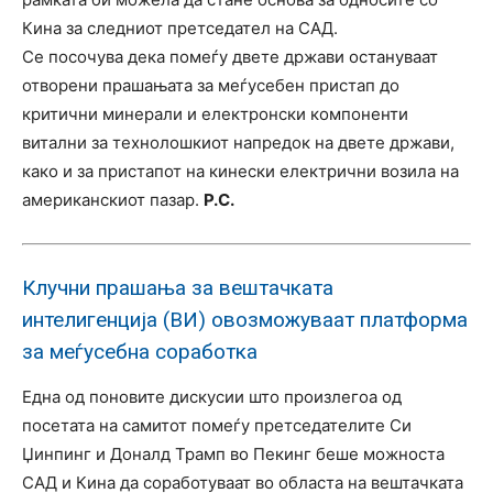
Кина за следниот претседател на САД.
Се посочува дека помеѓу двете држави остануваат
отворени прашањата за меѓусебен пристап до
критични минерали и електронски компоненти
витални за технолошкиот напредок на двете држави,
како и за пристапот на кинески електрични возила на
американскиот пазар.
Р.С.
Клучни прашања за вештачката
интелигенција (ВИ) овозможуваат платформа
за меѓусебна соработка
Една од поновите дискусии што произлегоа од
посетата на самитот помеѓу претседателите Си
Џинпинг и Доналд Трамп во Пекинг беше можноста
САД и Кина да соработуваат во областа на вештачката