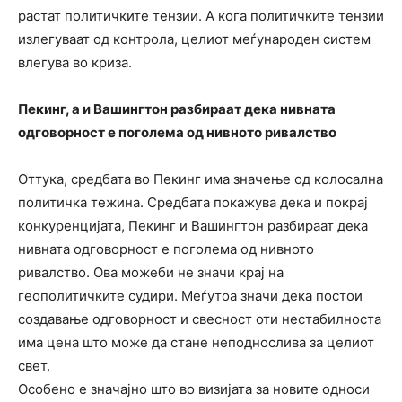
растат политичките тензии. А кога политичките тензии
излегуваат од контрола, целиот меѓународен систем
влегува во криза.
Пекинг, а и Вашингтон разбираат дека нивната
одговорност е поголема од нивното ривалство
Оттука, средбата во Пекинг има значење од колосална
политичка тежина. Средбата покажува дека и покрај
конкуренцијата, Пекинг и Вашингтон разбираат дека
нивната одговорност е поголема од нивното
ривалство. Ова можеби не значи крај на
геополитичките судири. Меѓутоа значи дека постои
создавање одговорност и свесност оти нестабилноста
има цена што може да стане неподнослива за целиот
свет.
Особено е значајно што во визијата за новите односи