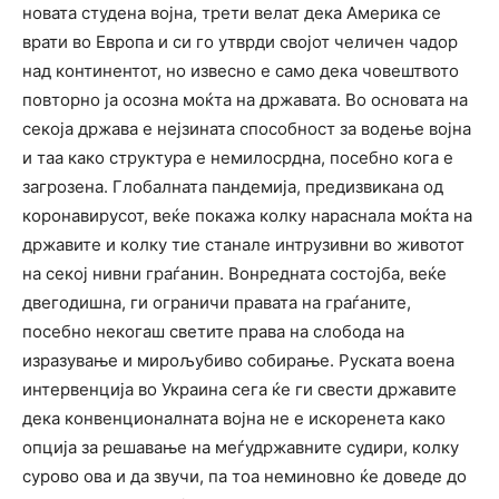
новата студена војна, трети велат дека Америка се
врати во Европа и си го утврди својот челичен чадор
над континентот, но извесно е само дека човештвото
повторно ја осозна моќта на државата. Во основата на
секоја држава е нејзината способност за водење војна
и таа како структура е немилосрдна, посебно кога е
загрозена. Глобалната пандемија, предизвикана од
коронавирусот, веќе покажа колку нараснала моќта на
државите и колку тие станале интрузивни во животот
на секој нивни граѓанин. Вонредната состојба, веќе
двегодишна, ги ограничи правата на граѓаните,
посебно некогаш светите права на слобода на
изразување и мирољубиво собирање. Руската воена
интервенција во Украина сега ќе ги свести државите
дека конвенционалната војна не е искоренета како
опција за решавање на меѓудржавните судири, колку
сурово ова и да звучи, па тоа неминовно ќе доведе до