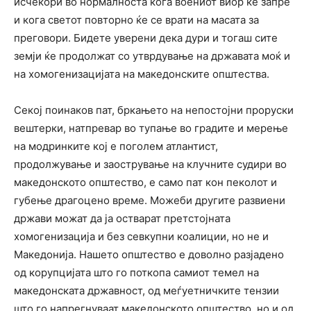
исчекори во нормалноста кога воениот виор ќе запре
и кога светот повторно ќе се врати на масата за
преговори. Бидете уверени дека дури и тогаш сите
земји ќе продолжат со утврдување на државата моќ и
на хомогенизацијата на македонските општества.
Секој поинаков пат, бркањето на непостојни проруски
вештерки, натпревар во тупање во градите и мерење
на модринките кој е поголем атлантист,
продолжување и заострување на клучните судири во
македонското општество, е само пат кон пеколот и
губење драгоцено време. Можеби другите развиени
држави можат да ја остварат претстојната
хомогенизација и без севкупни коалиции, но не и
Македонија. Нашето општество е доволно разјадено
од корупцијата што го поткопа самиот темел на
македонската државност, од меѓуетничките тензии
што го напрегнуваат македонското општество, но и од