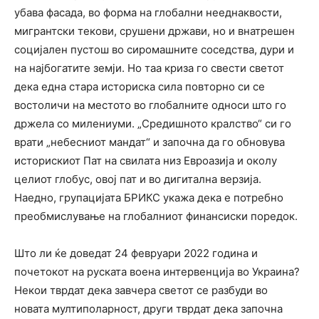
убава фасада, во форма на глобални нееднаквости,
мигрантски текови, срушени држави, но и внатрешен
социјален пустош во сиромашните соседства, дури и
на најбогатите земји. Но таа криза го свести светот
дека една стара историска сила повторно си се
востоличи на местото во глобалните односи што го
држела со милениуми. „Средишното кралство“ си го
врати „небесниот мандат“ и започна да го обновува
историскиот Пат на свилата низ Евроазија и околу
целиот глобус, овој пат и во дигитална верзија.
Наедно, групацијата БРИКС укажа дека е потребно
преобмислување на глобалниот финансиски поредок.
Што ли ќе доведат 24 февруари 2022 година и
почетокот на руската воена интервенција во Украина?
Некои тврдат дека завчера светот се разбуди во
новата мултиполарност, други тврдат дека започна