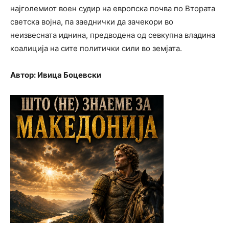
најголемиот воен судир на европска почва по Втората
светска војна, па заеднички да зачекори во
неизвесната иднина, предводена од севкупна владина
коалиција на сите политички сили во земјата.
Автор: Ивица Боцевски