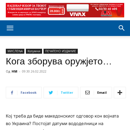
МИСЛЕЊА
Колумни
ПЕЧАТЕНО ИЗДАНИЕ
Кога зборува оружјето…
Од
НМ
-
09:30 26.02.2022
Facebook
Twitter
Email
Кој треба да биде македонскиот одговор кон војната
во Украина? Постојат датуми вододелници на