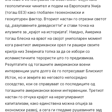
геополитички чинител и подем на Европската Унија
(тогаш ЕЕЗ) како глобален геоекономски и
геокултурен фактор. Вториот настан го отрезни светот
од „разулавените деведесетти“ и стави точка на
илузиите за „крајот на историјата“. Наедно, Америка
тогаш блесна на врвот на својот униполарен момент
кога ранетиот американски орел ги рашири своите
крилја низ Земјината топка за да се избори со
исламистичките терористи што го предизвикаа.
Резултатите од тогашните американски воени
интервенции уште долго ќе го потресуваат Блискиот
Исток, но и земјите во неговото непосредно
соседство, кои се справуваат со последиците од
тогашните американски воени интервенции. Третиот
настан го отчука крајот на нерегулираниот
капитализам, како единствена можна опција за
економски развој, а сега ги гледаме рушевините зад