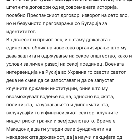
штетните договори од најсовремената историја,
посебно Преспанскиот договор, изворот на сето зло,
но и безумното преговарање со Бугарија за
идентитетот.
Во дваесет и првиот век, и натаму државата е
единствен облик на човеково организирање што му
дава заштита и одржување на секое општество, како и
услови за личен развој на секој поединец. Воената
интервенција на Русија во Украина го свести светот
дека не смее да се запостават и да се запустат
клучните државни институции, оние што му
овозможуваат водење војна, односно војската,
полицијата, разузнавањето и дипломатијата,
вклучувајќи го и финансискиот сектор, клучните
индустриски гранки и земјоделството. Време е
Македонија да ги утврди овие фундаменти на
македонската државност, да ја научи лекцијата од