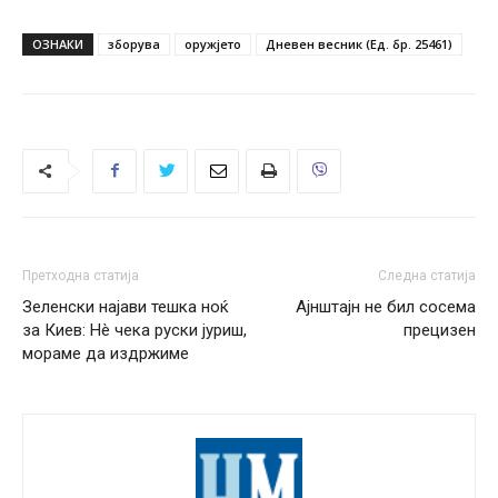
ОЗНАКИ
зборува
оружјето
Дневен весник (Ед. бр. 25461)
Претходна статија
Следна статија
Зеленски најави тешка ноќ
Ајнштајн не бил сосема
за Киев: Нè чека руски јуриш,
прецизен
мораме да издржиме