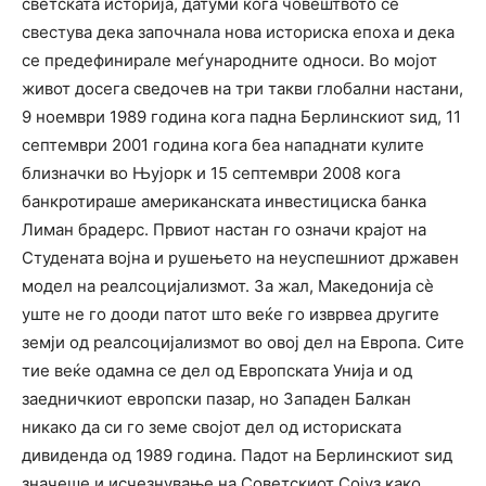
светската историја, датуми кога човештвото се
свестува дека започнала нова историска епоха и дека
се предефинирале меѓународните односи. Во мојот
живот досега сведочев на три такви глобални настани,
9 ноември 1989 година кога падна Берлинскиот ѕид, 11
септември 2001 година кога беа нападнати кулите
близначки во Њујорк и 15 септември 2008 кога
банкротираше американската инвестициска банка
Лиман брадерс. Првиот настан го означи крајот на
Студената војна и рушењето на неуспешниот државен
модел на реалсоцијализмот. За жал, Македонија сè
уште не го дооди патот што веќе го изврвеа другите
земји од реалсоцијализмот во овој дел на Европа. Сите
тие веќе одамна се дел од Европската Унија и од
заедничкиот европски пазар, но Западен Балкан
никако да си го земе својот дел од историската
дивиденда од 1989 година. Падот на Берлинскиот ѕид
значеше и исчезнување на Советскиот Сојуз како