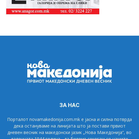
ЗА НАС
Порталот novamakedonija.com.mk е јасна и силна потврда
дека остануваме на линијата што ја постави првиот
дневен весник на македонски јазик „Нова Македонија“, во
далечната 1944 година - да бидеме секогаш со нашите