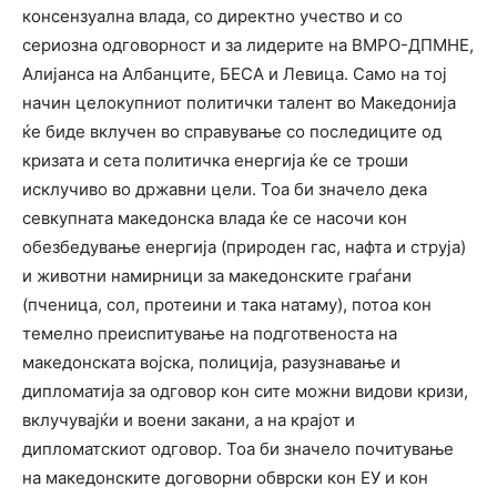
консензуална влада, со директно учество и со
сериозна одговорност и за лидерите на ВМРО-ДПМНЕ,
Алијанса на Албанците, БЕСА и Левица. Само на тој
начин целокупниот политички талент во Македонија
ќе биде вклучен во справување со последиците од
кризата и сета политичка енергија ќе се троши
исклучиво во државни цели. Тоа би значело дека
севкупната македонска влада ќе се насочи кон
обезбедување енергија (природен гас, нафта и струја)
и животни намирници за македонските граѓани
(пченица, сол, протеини и така натаму), потоа кон
темелно преиспитување на подготвеноста на
македонската војска, полиција, разузнавање и
дипломатија за одговор кон сите можни видови кризи,
вклучувајќи и воени закани, а на крајот и
дипломатскиот одговор. Тоа би значело почитување
на македонските договорни обврски кон ЕУ и кон