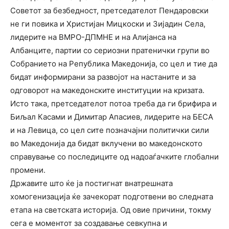
Советот за безбедност, претседателот Пендаровски
не ги повика и Христијан Мицкоски и Зијадин Села,
лидерите на ВМРО-ДПМНЕ и на Алијанса на
Албанците, партии со сериозни пратенички групи во
Собранието на Република Македонија, со цел и тие да
бидат информирани за развојот на настаните и за
одговорот на македонските институции на кризата.
Исто така, претседателот потоа треба да ги брифира и
Биљал Касами и Димитар Апасиев, лидерите на БЕСА
и на Левица, со цел сите позначајни политички сили
во Македонија да бидат вклучени во македонското
справување со последиците од надоаѓачките глобални
промени.
Државите што ќе ја постигнат внатрешната
хомогенизација ќе зачекорат подготвени во следната
етапа на светската историја. Од овие причини, токму
сега е моментот за создавање севкупна и