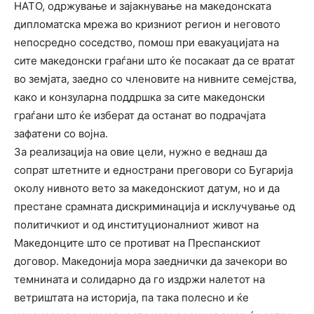
НАТО, одржување и зајакнување на македонската
дипломатска мрежа во кризниот регион и неговото
непосредно соседство, помош при евакуацијата на
сите македонски граѓани што ќе посакаат да се вратат
во земјата, заедно со членовите на нивните семејства,
како и конзуларна поддршка за сите македонски
граѓани што ќе изберат да останат во подрачјата
зафатени со војна.
За реализација на овие цели, нужно е веднаш да
сопрат штетните и еднострани преговори со Бугарија
околу нивното вето за македонскиот датум, но и да
престане срамната дискриминација и исклучување од
политичкиот и од институционалниот живот на
Македонците што се противат на Преспанскиот
договор. Македонија мора заеднички да зачекори во
темнината и солидарно да го издржи налетот на
ветриштата на историја, па така полесно и ќе