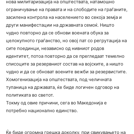
нова милитаризација на општествата, натамошно
ограничување на правата и на слободите на граѓаните,
засилена контрола на населението во секоја земја и
други манифестации на државната семоќ. Ништо
чудно повторно да се обнови воената обука за
целокупното граѓанство, но овој пат со регрутација на
сите поединци, независно од нивниот родов
идентитет, потоа повторно да се прегледаат темелно
списоците за резервниот состав на војските, а ништо
чудно и да се обноват воените вежби за резервистите.
Хомогенизација на општествата, под челичната
тупаница на државата, ќе биде логичен одговор на
политиката во светот.
Токму од овие причини, сега во Македонија е
потребно национално единство.
Ќе биде огромна грешка доколку, при свикувањето на