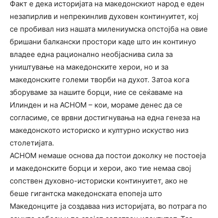
Факт е дека историјата на македонскиот народ е еден
незапирлив и непрекинлив духовен континуитет, кој
се пробивал низ нашата милениумска опстојба на овие
бришани балкански простори каде што ин континуо
владее една рационално необјаснива сила за
уништување на македонските херои, но и за
македонските големи творби на духот. Затоа кога
зборуваме за нашите борци, ние се сеќаваме на
Илинден и на АСНОМ – кои, мораме денес да се
согласиме, се врвни достигнувања на една генеза на
македонското историско и културно искуство низ
столетијата.
АСНОМ немаше основа да постои доколку не постоеја
и македонските борци и херои, ако тие немаа свој
сопствен духовно-историски континуитет, ако не
беше гигантска македонската епопеја што
Македонците ја создаваа низ историјата, во потрага по