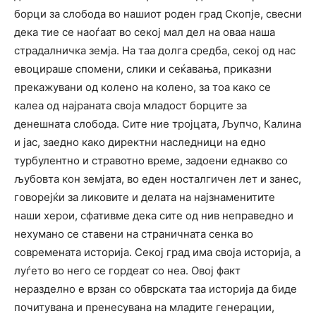
борци за слобода во нашиот роден град Скопје, свесни
дека тие се наоѓаат во секој мал дел на оваа наша
страдалничка земја. На таа долга средба, секој од нас
евоцираше спомени, слики и сеќавања, приказни
прекажувани од колено на колено, за тоа како се
калеа од најраната своја младост борците за
денешната слобода. Сите ние тројцата, Љупчо, Калина
и јас, заедно како директни наследници на едно
турбулентно и стравотно време, задоени еднакво со
љубовта кон земјата, во еден носталгичен лет и занес,
говорејќи за ликовите и делата на најзнаменитите
наши херои, сфативме дека сите од нив неправедно и
нехумано се ставени на страничната сенка во
современата историја. Секој град има своја историја, а
луѓето во него се гордеат со неа. Овој факт
неразделно е врзан со обврската таа историја да биде
почитувана и пренесувана на младите генерации,