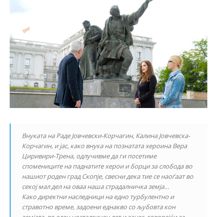
Внуката на Раде Јовчевски-Корчагин, Калина Јовчевска-
Корчагин, и јас, како внука на познатата хероина Вера
Циривири-Трена, одлучивме да ги посетиме
спомениците на паднатите херои и борци за слобода во
нашиот роден град Скопје, свесни дека тие се наоѓаат во
секој мал дел на оваа наша страдалничка земја…
Како директни наследници на едно турбулентно и
стравотно време, задоени еднакво со љубовта кон
земјата, во еден носталгичен лет и занес, говорејќи за