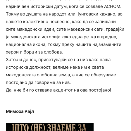
најзначаен историски датум, кога се создаде АСНОМ.
Токму во душата на народот или, јунговски кажано, во
нашето колективно несвесно, како да се запишани
сите македонски идеи, сите македонски саги, градејќи
ја македонската историја како една ретка и вредна,
национална икона, токму преку нашите најзнаменити
херои и борци за слобода.
Затоа и денес, присетувајќи се на нив како наша
историска должност, велиме нека им е света
македонската слободна земја, а ние се обврзуваме
постојано да говориме за нив.
Да, ние би го ставале акцентот на ова постојано!
Мимоза Рајл