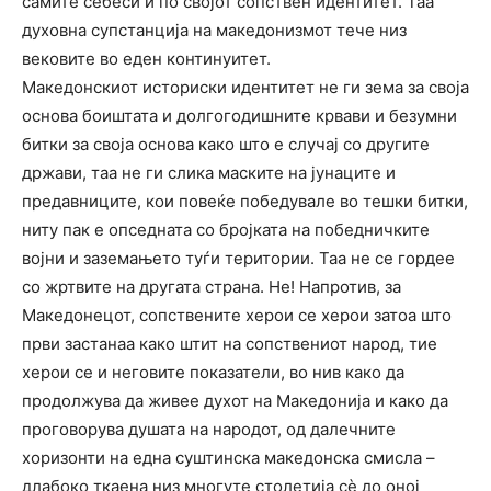
самите себеси и по својот сопствен идентитет. Таа
духовна супстанција на македонизмот тече низ
вековите во еден континуитет.
Македонскиот историски идентитет не ги зема за своја
основа боиштата и долгогодишните крвави и безумни
битки за своја основа како што е случај со другите
држави, таа не ги слика маските на јунаците и
предавниците, кои повеќе победувале во тешки битки,
ниту пак е опседната со бројката на победничките
војни и заземањето туѓи територии. Таа не се гордее
со жртвите на другата страна. Не! Напротив, за
Македонецот, сопствените херои се херои затоа што
први застанаа како штит на сопствениот народ, тие
херои се и неговите показатели, во нив како да
продолжува да живее духот на Македонија и како да
проговорува душата на народот, од далечните
хоризонти на една суштинска македонска смисла –
длабоко ткаена низ многуте столетија сѐ до оној