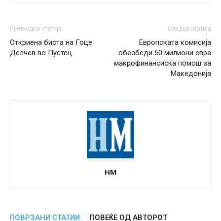
Претходна статија
Следна статија
Откриена биста на Гоце
Европската комисија
Делчев во Пустец
обезбеди 50 милиони евра
макрофинансиска помош за
Македонија
НМ
ПОВРЗАНИ СТАТИИ
ПОВЕЌЕ ОД АВТОРОТ