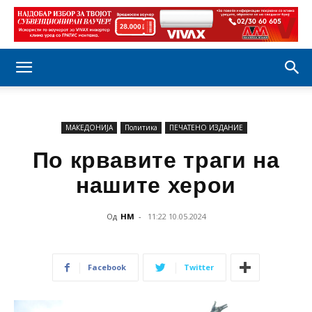
МАКЕДОНИЈА
Политика
ПЕЧАТЕНО ИЗДАНИЕ
По крвавите траги на
нашите херои
Од
НМ
-
11:22 10.05.2024
Facebook
Twitter