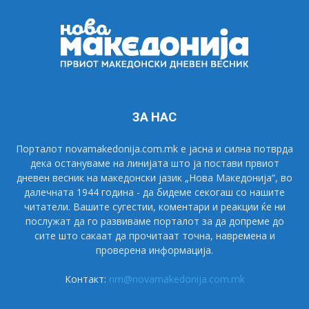
ЗА НАС
Порталот novamakedonija.com.mk е јасна и силна потврда
дека остануваме на линијата што ја постави првиот
дневен весник на македонски јазик „Нова Македонија“, во
далечната 1944 година - да бидеме секогаш со нашите
читатели. Вашите сугестии, коментари и реакции ќе ни
послужат да го развиваме порталот за да допреме до
сите што сакаат да прочитаат точна, навремена и
проверена информација.
Контакт:
nm@novamakedonija.com.mk