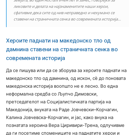
ликовите и делата на најзнаменитите наши херои,
сфативме дека сите од нив неправедно и нехумано се
ставени на страничната сенка во современата историја…
Хероите паднати на македонско тло од
дамнина ставени на страничната сенка во
современата историја
Да се пишува или да се зборува за хероите паднати на
македонско тло од дамнина, од искон, сѐ до поновата
македонска историја воопшто не е лесно. Во една
неформална средба со Љупчо Димовски,
претседателот на Социјалистичката партија на
Македонија, внуката на Раде Јовчевски–Корчагин,
Калина Јовчевска-Корчагин, и јас, како внука на
познатата хероина Вера Циривири-Трена, одлучивме
да ги посетиме спомениците на паднатите херои и