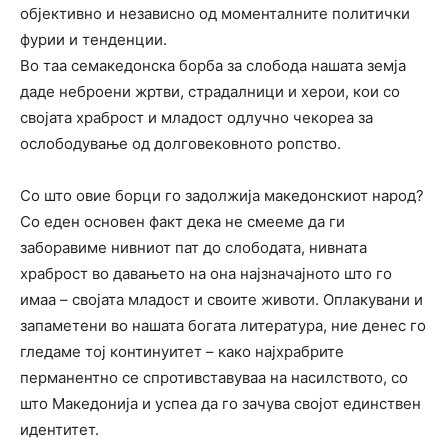
објективно и независно од моменталните политички
фурии и тенденции.
Во таа семакедонска борба за слобода нашата земја
даде неброени жртви, страдалници и херои, кои со
својата храброст и младост одлучно чекореа за
ослободување од долговековното ропство.
Со што овие борци го задолжија македонскиот народ?
Со еден основен факт дека не смееме да ги
заборавиме нивниот пат до слободата, нивната
храброст во давањето на она најзначајното што го
имаа – својата младост и своите животи. Оплакувани и
запаметени во нашата богата литература, ние денес го
гледаме тој континуитет – како најхрабрите
перманентно се спротивставуваа на насилството, со
што Македонија и успеа да го зачува својот единствен
идентитет.