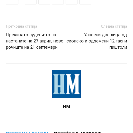
Претходна статија
Следна статија
Прекинато судењето за
Уапсени две лица од
настаните на 27 април, ново
скопско и одземени 12 гасни
рочиште на 21 септември
пиштоли
НМ