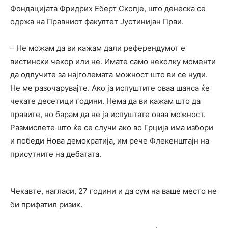
Фондацијата Фридрих Еберт Скопје, што денеска се
одржа на Правниот факултет Јустинијан Први.
– Не можам да ви кажам дали референдумот е
вистински чекор или не. Имате само неколку моменти
да одлучите за најголемата можност што ви се нуди.
Не ме разочарувајте. Ако ја испуштите оваа шанса ќе
чекате десетици години. Нема да ви кажам што да
правите, но барам да не ја испуштате оваа можност.
Размислете што ќе се случи ако во Грција има избори
и победи Нова демократија, им рече Флекенштајн на
присутните на дебатата.
Чекавте, нагласи, 27 години и да сум на ваше место не
би прифатил ризик.