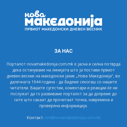
ЗА НАС
Порталот novamakedonija.com.mk е јасна и силна потврда
дека остануваме на линијата што ја постави првиот
дневен весник на македонски јазик „Нова Македонија“, во
далечната 1944 година - да бидеме секогаш со нашите
читатели. Вашите сугестии, коментари и реакции ќе ни
послужат да го развиваме порталот за да допреме до
сите што сакаат да прочитаат точна, навремена и
проверена информација.
Контакт:
nm@novamakedonija.com.mk