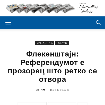
МАКЕДОНИЈА
Политика
Флекенштајн:
Референдумот е
прозорец што ретко се
отвора
Од
НМ
-
15:39 19.09.2018