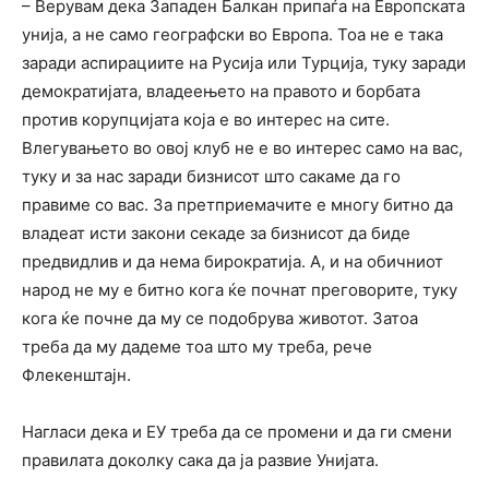
– Верувам дека Западен Балкан припаѓа на Европската
унија, а не само географски во Европа. Тоа не е така
заради аспирациите на Русија или Турција, туку заради
демократијата, владеењето на правото и борбата
против корупцијата која е во интерес на сите.
Влегувањето во овој клуб не е во интерес само на вас,
туку и за нас заради бизнисот што сакаме да го
правиме со вас. За претприемачите е многу битно да
владеат исти закони секаде за бизнисот да биде
предвидлив и да нема бирократија. А, и на обичниот
народ не му е битно кога ќе почнат преговорите, туку
кога ќе почне да му се подобрува животот. Затоа
треба да му дадеме тоа што му треба, рече
Флекенштајн.
Нагласи дека и ЕУ треба да се промени и да ги смени
правилата доколку сака да ја развие Унијата.