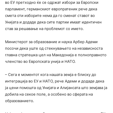
во ЕУ претходно ќе се одржат избори за Европски
парламент, германскиот европратеник рече дека
смета оти изборите нема да го сменат ставот во
Унијата и додаде дека сите партии имаат идентичен
став за решавање на проблемот со името.
Министерот за образование и наука Арбер Адеми
посочи дека уште од стекнувањето на независноста
главна стратешка цел на Македонија е полноправното
членство во Европската унија и НАТО.
– Сега е моментот кога нашата земја е блиску до
интеграција во ЕУ и НАТО, рече Адеми и додаде дека
ја цени помошта од Унијата и Алијансата што земјава ја
добила на секое поле, а особено во сферата на
образованието.