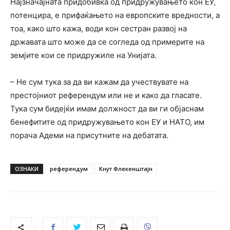
Најзначајната придобивка од придружувањето кон ЕУ,
потенцира, е прифаќањето на европските вредности, а
тоа, како што кажа, води кон сестран развој на
државата што може да се согледа од примерите на
земјите кои се придружиле на Унијата.
– Не сум тука за да ви кажам да учествувате на
престојниот референдум или не и како да гласате.
Тука сум бидејќи имам должност да ви ги објаснам
бенефитите од придружувањето кон ЕУ и НАТО, им
порача Адеми на присутните на дебатата.
ОЗНАКИ
референдум
Кнут Флекенштајн