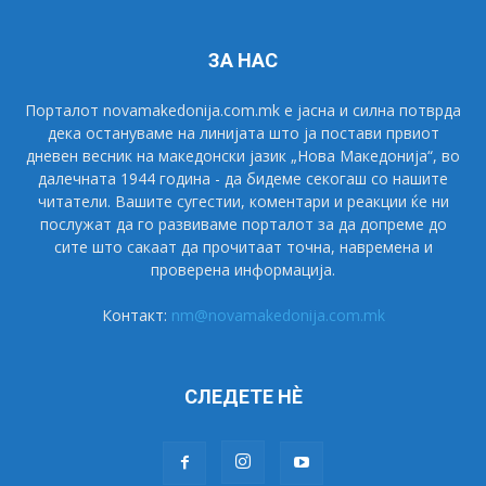
ЗА НАС
Порталот novamakedonija.com.mk е јасна и силна потврда
дека остануваме на линијата што ја постави првиот
дневен весник на македонски јазик „Нова Македонија“, во
далечната 1944 година - да бидеме секогаш со нашите
читатели. Вашите сугестии, коментари и реакции ќе ни
послужат да го развиваме порталот за да допреме до
сите што сакаат да прочитаат точна, навремена и
проверена информација.
Контакт:
nm@novamakedonija.com.mk
СЛЕДЕТЕ НÈ