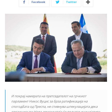
Facebook
Twitter
И покрај намерата на претседателот на грчкиот
парламент Никос Вуцис за брза ратификација на
спогодбата од Преспа, не стивнува шпекулацијата дека
опозициската Нова демократија ќе поднесе иницијатива