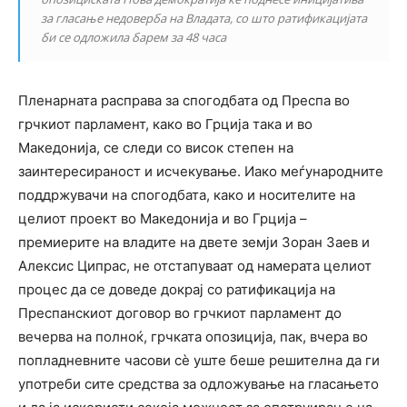
за гласање недоверба на Владата, со што ратификацијата
би се одложила барем за 48 часа
Пленарната расправа за спогодбата од Преспа во
грчкиот парламент, како во Грција така и во
Македонија, се следи со висок степен на
заинтересираност и исчекување. Иако меѓународните
поддржувачи на спогодбата, како и носителите на
целиот проект во Македонија и во Грција –
премиерите на владите на двете земји Зоран Заев и
Алексис Ципрас, не отстапуваат од намерата целиот
процес да се доведе докрај со ратификација на
Преспанскиот договор во грчкиот парламент до
вечерва на полноќ, грчката опозиција, пак, вчера во
попладневните часови сѐ уште беше решителна да ги
употреби сите средства за одложување на гласањето