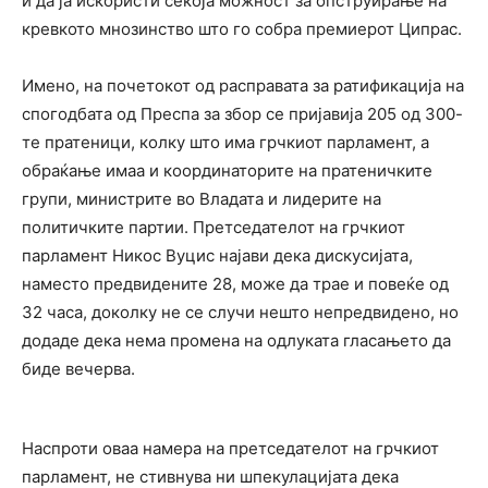
и да ја искористи секоја можност за опструирање на
кревкото мнозинство што го собра премиерот Ципрас.
Имено, на почетокот од расправата за ратификација на
спогодбата од Преспа за збор се пријавија 205 од 300-
те пратеници, колку што има грчкиот парламент, а
обраќање имаа и координаторите на пратеничките
групи, министрите во Владата и лидерите на
политичките партии. Претседателот на грчкиот
парламент Никос Вуцис најави дека дискусијата,
наместо предвидените 28, може да трае и повеќе од
32 часа, доколку не се случи нешто непредвидено, но
додаде дека нема промена на одлуката гласањето да
биде вечерва.
Наспроти оваа намера на претседателот на грчкиот
парламент, не стивнува ни шпекулацијата дека