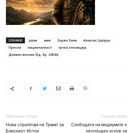
ОЗНАКИ
јазик
име
Зоран Заев
Алексис Ципрас
Преспа
националност
грчка опозиција
Дневен весник (Ед. бр. 24542)
Претходна статија
Следна статија
Нова стратегија на Трамп за
Слободата на медиумите е
Блискиот Исток
неопходен услов за