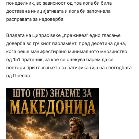
понеделник, во зависност од тоа кога би била
доставена иницијативата и кога би започнала
расправата за недоверба.
Владата на Ципрас веќе „преживеа“ едно гласање
доверба во грчкиот парламент, пред десетина дена,
кога беше манифестирано минималното мнозинство
од 151 пратеник, за кое се очекува барем да се
повтори при гласањето за ратификација на спогодбата
од Преспа.