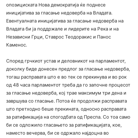
опозициската Нова демократија ќе поднесе
иницијатива за гласање недоверба на Владата.
Евентуалната иницијатива за гласање недоверба на
Владата би ја поддржале и лидерите на Река и на
Независни Грци, Ставрос Теодоракис и Панос
Каменос.
Според грчкиот устав и деловникот на парламентот,
доколку биде донесен предлог за гласање недоверба,
тогаш расправата што е во тек се прекинува и во рок
од 48 часа парламентот треба да го започне процесот
за гласање недоверба, кој трае максимум три дена и
завршува со гласање. Потоа ќе продолжи расправата
што претходно беше прекината, односно расправата
за ратификација на спогодбата од Преспа. Со тоа само
би се одложило гласањето за ратификацијата, кое,
наместо вечерва, би се одржало најдоцна во