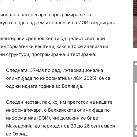
ионален натпревар во програмирање за
ува во една од земјите членки на ИОИ заедницата.
талентирани средношколци од целиот свет, кои
е информатички вештини, како што се анализа на
чни структури, програмирање и тестирање.
Следната, 37-ма по ред, Интернационална
олимпијада по информатика (ИОИ 2025), ќе се
одржи идната година во Боливија.
Следен настан, пак, кој им претстои на нашите
информатичари, е Балканската олимпијада по
информатика (БОИ), чиј домаќин ќе биде
Македонија, во периодот од 20 до 26 септември
во Охрид.