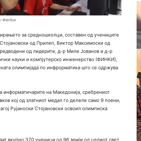
/ Фејсбук
мирањето за средношколци, составен од учениците
и Стојановски од Прилеп, Виктор Максимоски од
предводени од лидерите, д-р Миле Јованов и д-р
ички науки и компјутерско инженерство (ФИНКИ),
ната олимпијада по инфрорматика што се одржува
а информатичарите на Македонија, сребрениот
вков кој од златниот медал го делеле само 9 поени,
агој Рујаноски Стојановски освоил олимписка
аат вкупно 370 ученици од 96 земји од целиот свет.