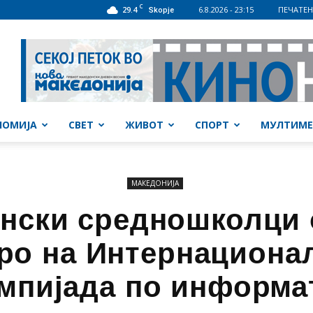
C
29.4
6.8.2026 - 23:15
ПЕЧАТЕН
Skopje
НОМИЈА
СВЕТ
ЖИВОТ
СПОРТ
МУЛТИМЕ
МАКЕДОНИЈА
нски средношколци 
ро на Интернациона
мпијада по информа