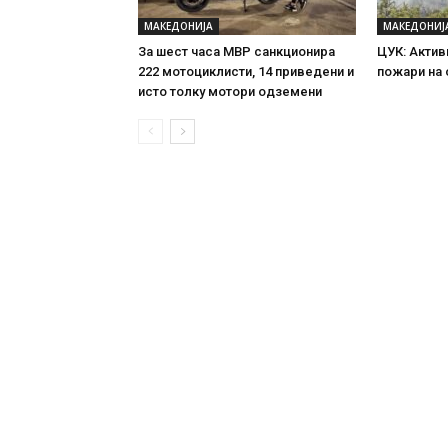
МАКЕДОНИЈА
МАКЕДОНИЈ
За шест часа МВР санкционира
ЦУК: Актив
222 мотоциклисти, 14 приведени и
пожари на
исто толку мотори одземени