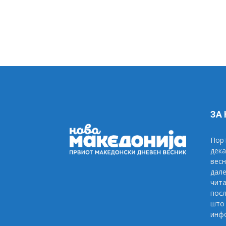
ЗА
Порт
дека
весн
дале
чита
посл
што 
инфо