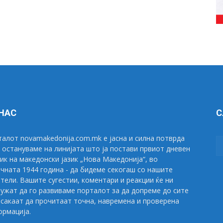
 НАС
С
алот novamakedonija.com.mk е јасна и силна потврда
 остануваме на линијата што ја постави првиот дневен
ик на македонски јазик „Нова Македонија“, во
чната 1944 година - да бидеме секогаш со нашите
тели. Вашите сугестии, коментари и реакции ќе ни
ужат да го развиваме порталот за да допреме до сите
сакаат да прочитаат точна, навремена и проверена
рмација.