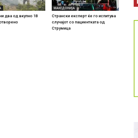
А
МАКЕДОНИЈА
ни два од вкупно 18
Странски експерт ќе го испитува
 отворено
случајот со пациентката од
Струмица