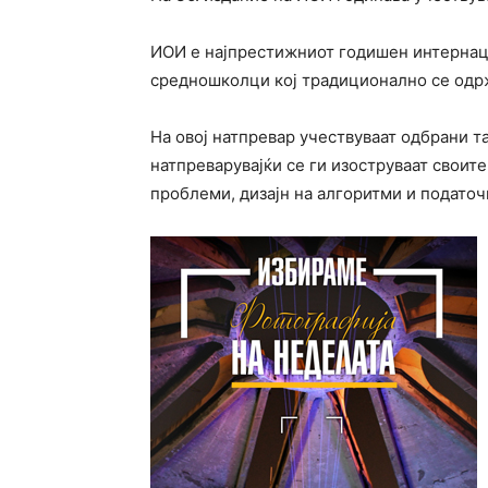
ИОИ е најпрестижниот годишен интернац
средношколци кој традиционално се одрж
На овој натпревар учествуваат одбрани 
натпреварувајќи се ги изоструваат своит
проблеми, дизајн на алгоритми и подато