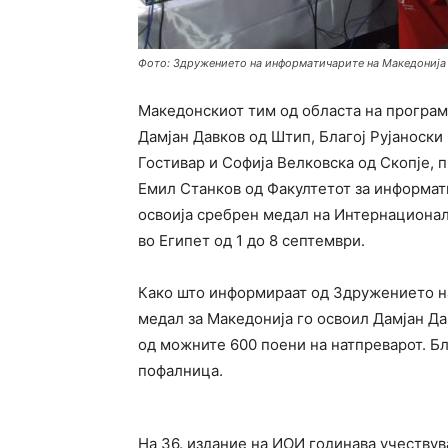
Фото: Здружението на информатичарите на Македонија 
Македонскиот тим од областа на програ
Дамјан Давков од Штип, Благој Рујаноск
Гостивар и Софија Велковска од Скопје, 
Емил Станков од Факултетот за информат
освоија сребрен медал на Интернационал
во Египет од 1 до 8 септември.
Како што информираат од Здружението н
медал за Македонија го освоил Дамјан Да
од можните 600 поени на натпреварот. Бл
пофалница.
На 36. издание на ИОИ годинава учествув