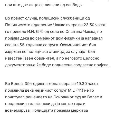
при што две лица се лишени од слобода.
Во првиот случај, полициски службеници од
Полициското одделение Чашка вчера во 23.50 часот
го привеле И.Н. (54) од село во Општина Чашка, по
пријава дека во семејниот дом физички ја нападнал
својата 56-годишна сопруга. Осомничениот бил
задржан во полициска станица, за случајот бил
известен јавен обвинител, а по неговото целосно
документирање ќе биде поднесена соодветна пријава.
Во Велес, 39-годишна жена вчера во 19.30 часот
пријавила дека нејзиниот сопруг М.Ј. (41) не го
почитувал решението на Основниот суд во Велес и
продолжил телефонски да ја контактира и
вознемирува. Полицијата презема мерки за