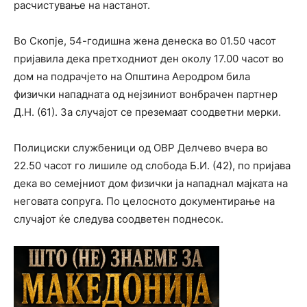
расчистување на настанот.
Во Скопје, 54-годишна жена денеска во 01.50 часот
пријавила дека претходниот ден околу 17.00 часот во
дом на подрачјето на Општина Аеродром била
физички нападната од нејзиниот вонбрачен партнер
Д.Н. (61). За случајот се преземаат соодветни мерки.
Полициски службеници од ОВР Делчево вчера во
22.50 часот го лишиле од слобода Б.И. (42), по пријава
дека во семејниот дом физички ја нападнал мајката на
неговата сопруга. По целосното документирање на
случајот ќе следува соодветен поднесок.