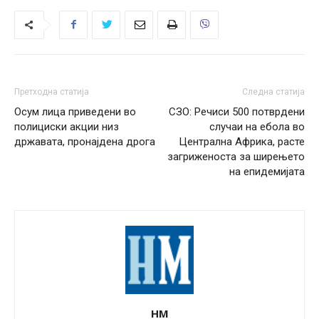
Претходна статија
Следна статија
Осум лица приведени во
СЗО: Речиси 500 потврдени
полициски акции низ
случаи на ебола во
државата, пронајдена дрога
Централна Африка, расте
загриженоста за ширењето
на епидемијата
НМ