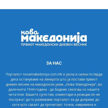
ЗА НАС
Порталот novamakedonija.com.mk е јасна и силна потврда
дека остануваме на линијата што ја постави првиот
дневен весник на македонски јазик „Нова Македонија“, во
далечната 1944 година - да бидеме секогаш со нашите
читатели. Вашите сугестии, коментари и реакции ќе ни
послужат да го развиваме порталот за да допреме до
сите што сакаат да прочитаат точна, навремена и