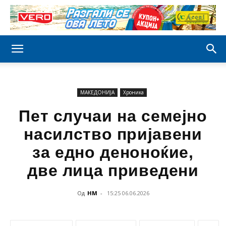
МАКЕДОНИЈА
Хроника
Пет случаи на семејно
насилство пријавени
за едно деноноќие,
две лица приведени
Од
НМ
-
15:25 06.06.2026