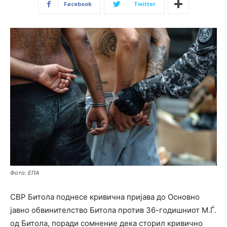
Facebook
Twitter
Фото: ЕПА
СВР Битола поднесе кривична пријава до
Основно
јавно обвинителство Битола
против 36-годишниот М.Ѓ.
од Битола, поради сомнение дека сторил кривично