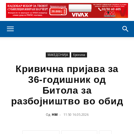
МАКЕДОНИЈА
Хроника
Кривична пријава за
36-годишник од
Битола за
разбојништво во обид
Од
НМ
-
11:50 16.05.2026