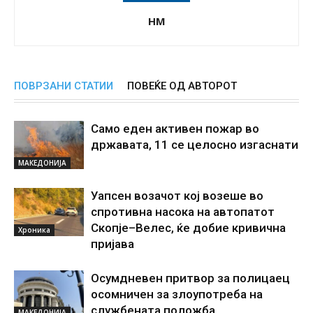
НМ
ПОВРЗАНИ СТАТИИ
ПОВЕЌЕ ОД АВТОРОТ
Само еден активен пожар во
државата, 11 се целосно изгаснати
МАКЕДОНИЈА
Уапсен возачот кој возеше во
спротивна насока на автопатот
Скопје–Велес, ќе добие кривична
Хроника
пријава
Осумдневен притвор за полицаец
осомничен за злоупотреба на
службената положба
МАКЕДОНИЈА