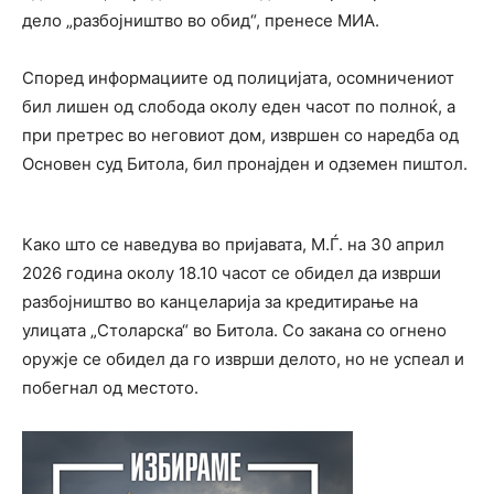
дело „разбојништво во обид“, пренесе МИА.
Според информациите од полицијата, осомничениот
бил лишен од слобода околу еден часот по полноќ, а
при претрес во неговиот дом, извршен со наредба од
Основен суд Битола
, бил пронајден и одземен пиштол.
Како што се наведува во пријавата, М.Ѓ. на 30 април
2026 година околу 18.10 часот се обидел да изврши
разбојништво во канцеларија за кредитирање на
улицата „Столарска“ во
Битола
. Со закана со огнено
оружје се обидел да го изврши делото, но не успеал и
побегнал од местото.