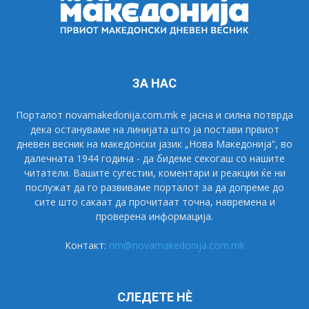
ЗА НАС
Порталот novamakedonija.com.mk е јасна и силна потврда
дека остануваме на линијата што ја постави првиот
дневен весник на македонски јазик „Нова Македонија“, во
далечната 1944 година - да бидеме секогаш со нашите
читатели. Вашите сугестии, коментари и реакции ќе ни
послужат да го развиваме порталот за да допреме до
сите што сакаат да прочитаат точна, навремена и
проверена информација.
Контакт:
nm@novamakedonija.com.mk
СЛЕДЕТЕ НÈ