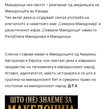
Македонци низ светот – реагираат од заедницата на
Македонците во Канада.
Тие велат дека ја осудуваат секоја употреба на
илегалното и наметнато име „Северна Македонија“ и
расистичкиот израз „Северни Македонци“ наместо
Република Македонија и Македонци.
Слични ставови имаат и Македонците од Америка,
Австралија и Европа, кои сметаат дека е извршено
предавство на татковината и македонскиот народ,
Уставот, идентитетот, името, историјата и сѐ што е
суштина на македонскиот бит и суверено право на
постоење на македонскиот народ.
Д.Т.З.