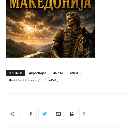
ОЗНАКИ
дијаспора
името
апел
Дневен весник (Ед. бр. 24580)