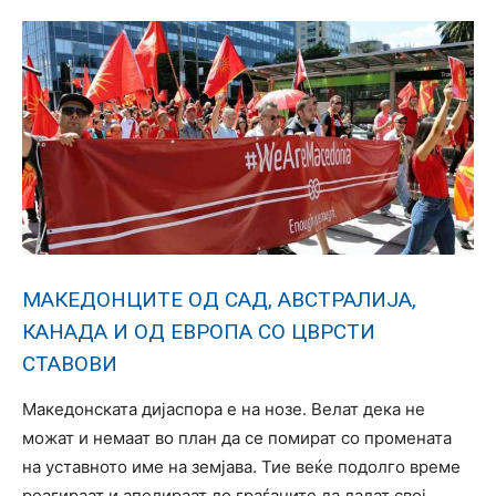
МАКЕДОНЦИТЕ ОД САД, АВСТРАЛИЈА,
КАНАДА И ОД ЕВРОПА СО ЦВРСТИ
СТАВОВИ
Македонската дијаспора е на нозе. Велат дека не
можат и немаат во план да се помират со промената
на уставното име на земјава. Тие веќе подолго време
реагираат и апелираат до граѓаните да дадат свој