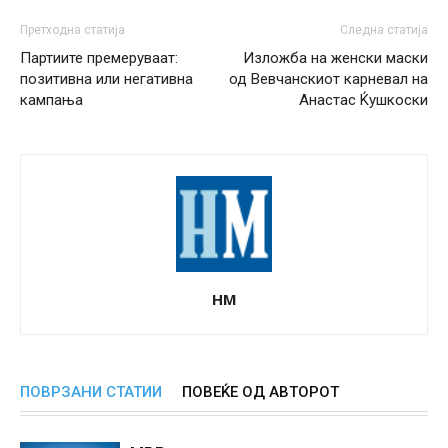
Претходна статија
Следна статија
Партиите премеруваат:
Изложба на женски маски
позитивна или негативна
од Вевчанскиот карневал на
кампања
Анастас Ќушкоски
НМ
ПОВРЗАНИ СТАТИИ
ПОВЕЌЕ ОД АВТОРОТ