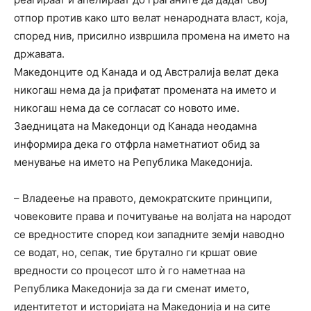
отпор против како што велат ненародната власт, која,
според нив, присилно извршила промена на името на
државата.
Македонците од Канада и од Австралија велат дека
никогаш нема да ја прифатат промената на името и
никогаш нема да се согласат со новото име.
Заедницата на Македонци од Канада неодамна
информира дека го отфрла наметнатиот обид за
менување на името на Република Македонија.
– Владеење на правото, демократските принципи,
човековите права и почитување на волјата на народот
се вредностите според кои западните земји наводно
се водат, но, сепак, тие брутално ги кршат овие
вредности со процесот што ѝ го наметнаа на
Република Македонија за да ги сменат името,
идентитетот и историјата на Македонија и на сите