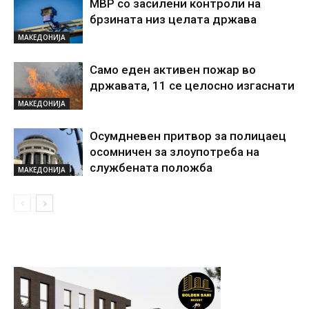
МВР со засилени контроли на
брзината низ целата држава
МАКЕДОНИЈА
Само еден активен пожар во
државата, 11 се целосно изгаснати
МАКЕДОНИЈА
Осумдневен притвор за полицаец
осомничен за злоупотреба на
службената положба
МАКЕДОНИЈА