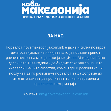
ЗА НАС
Порталот novamakedonija.com.mk е јасна и силна потврда
дека остануваме на линијата што ја постави првиот
дневен весник на македонски јазик „Нова Македонија“, во
далечната 1944 година - да бидеме секогаш со нашите
читатели. Вашите сугестии, коментари и реакции ќе ни
послужат да го развиваме порталот за да допреме до
сите што сакаат да прочитаат точна, навремена и
проверена информација.
Контакт:
nm@novamakedonija.com.mk