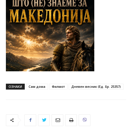
ОЗНАКИ
Сам дома
Филмот
Дневен весник (Ед. бр. 25357)