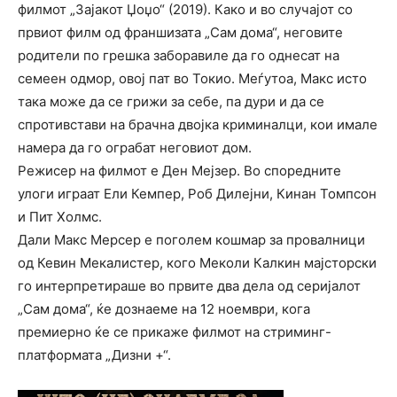
филмот „Зајакот Џоџо“ (2019). Како и во случајот со
првиот филм од франшизата „Сам дома“, неговите
родители по грешка заборавиле да го однесат на
семеен одмор, овој пат во Токио. Меѓутоа, Макс исто
така може да се грижи за себе, па дури и да се
спротивстави на брачна двојка криминалци, кои имале
намера да го ограбат неговиот дом.
Режисер на филмот е Ден Мејзер. Во споредните
улоги играат Ели Кемпер, Роб Дилејни, Кинан Томпсон
и Пит Холмс.
Дали Макс Мерсер е поголем кошмар за провалници
од Кевин Мекалистер, кого Меколи Калкин мајсторски
го интерпретираше во првите два дела од серијалот
„Сам дома“, ќе дознаеме на 12 ноември, кога
премиерно ќе се прикаже филмот на стриминг-
платформата „Дизни +“.