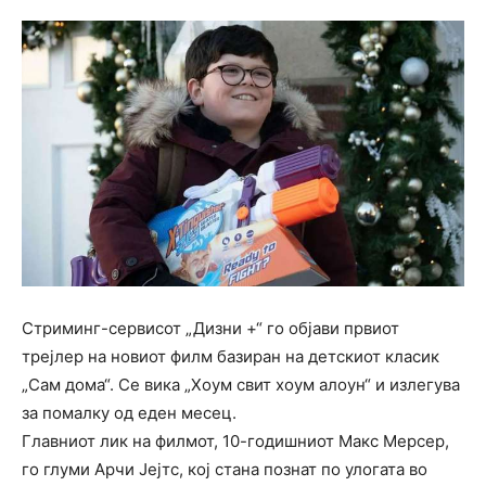
Стриминг-сервисот „Дизни +“ го објави првиот
трејлер на новиот филм базиран на детскиот класик
„Сам дома“. Се вика „Хоум свит хоум алоун“ и излегува
за помалку од еден месец.
Главниот лик на филмот, 10-годишниот Макс Мерсер,
го глуми Арчи Јејтс, кој стана познат по улогата во