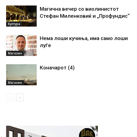
Магична вечер со виолинистот
Стефан Миленковиќ и „Профундис“
Култура
Нема лоши кучиња, има само лоши
луѓе
Магазин
Коначарот (4)
Магазин