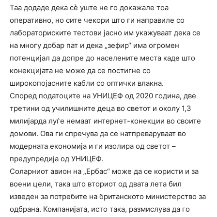
Таа додаде дека сѐ уште не го докажале тоа
оперативно, но сите чекори што ги направиле со
лабораториските тестови јасно им укажуваат дека се
на многу добар пат и дека „зефир“ има огромен
потенцијал да допре до населените места каде што
конекцијата не може да се постигне со
широкопојасните кабли со оптички влакна.
Според податоците на УНИЦЕФ од 2020 година, две
третини од училишните деца во светот и околу 1,3
милијарда луѓе немаат интернет-конекции во своите
домови. Ова ги спречува да се натпреваруваат во
модерната економија и ги изолира од светот –
предупредија од УНИЦЕФ.
Соларниот авион на „Ербас“ може да се користи и за
воени цели, така што вториот од двата лета бил
изведен за потребите на британското министерство за
одбрана. Компанијата, исто така, размислува да го