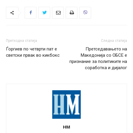
Претходна статија
Следна статија
Ѓоргиев по четврти пат е
Претседавањето на
светски првак во кикбокс
Македонија со ОБСЕ е
признание за политиките на
соработка и дијалог
НМ