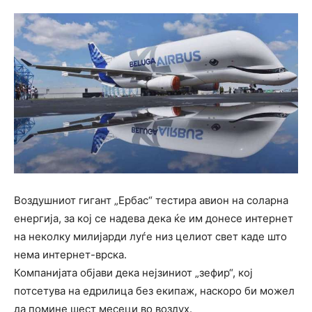
Воздушниот гигант „Ербас“ тестира авион на соларна
енергија, за кој се надева дека ќе им донесе интернет
на неколку милијарди луѓе низ целиот свет каде што
нема интернет-врска.
Компанијата објави дека нејзиниот „зефир“, кој
потсетува на едрилица без екипаж, наскоро би можел
да помине шест месеци во воздух.