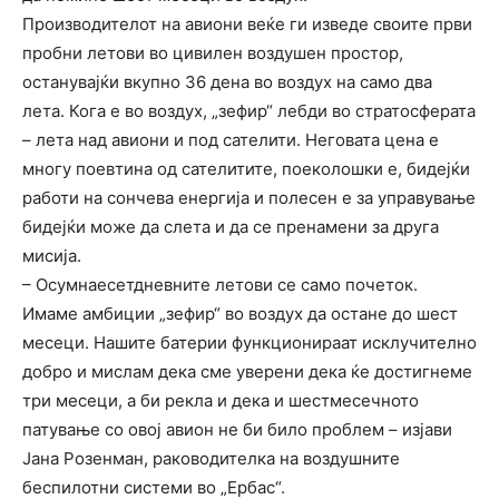
Производителот на авиони веќе ги изведе своите први
пробни летови во цивилен воздушен простор,
останувајќи вкупно 36 дена во воздух на само два
лета. Кога е во воздух, „зефир“ лебди во стратосферата
– лета над авиони и под сателити. Неговата цена е
многу поевтина од сателитите, поеколошки е, бидејќи
работи на сончева енергија и полесен е за управување
бидејќи може да слета и да се пренамени за друга
мисија.
– Осумнаесетдневните летови се само почеток.
Имаме амбиции „зефир“ во воздух да остане до шест
месеци. Нашите батерии функционираат исклучително
добро и мислам дека сме уверени дека ќе достигнеме
три месеци, а би рекла и дека и шестмесечното
патување со овој авион не би било проблем – изјави
Јана Розенман, раководителка на воздушните
беспилотни системи во „Ербас“.