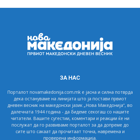
ЗА НАС
Порталот novamakedonija.com.mk е јасна и силна потврда
дека остануваме на линијата што ја постави првиот
дневен весник на македонски јазик „Нова Македонија“, во
далечната 1944 година - да бидеме секогаш со нашите
читатели. Вашите сугестии, коментари и реакции ќе ни
послужат да го развиваме порталот за да допреме до
сите што сакаат да прочитаат точна, навремена и
проверена информација.