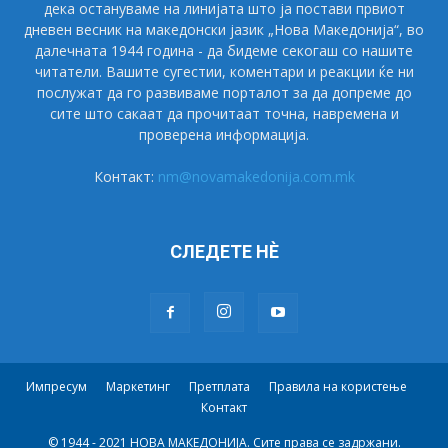
дека остануваме на линијата што ја постави првиот
дневен весник на македонски јазик „Нова Македонија“, во
далечната 1944 година - да бидеме секогаш со нашите
читатели. Вашите сугестии, коментари и реакции ќе ни
послужат да го развиваме порталот за да допреме до
сите што сакаат да прочитаат точна, навремена и
проверена информација.
Контакт:
nm@novamakedonija.com.mk
СЛЕДЕТЕ НÈ
Импресум
Маркетинг
Претплата
Правила на користење
Контакт
© 1944 - 2021 НОВА МАКЕДОНИЈА. Сите права се задржани.