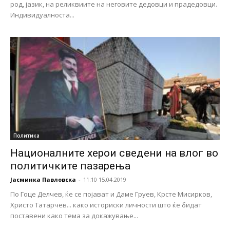
род, јазик, на реликвиите на неговите дедовци и прадедовци.
Индивидуалноста...
Политика
Националните херои сведени на влог во
политичките пазарења
Јасминка Павловска
-
11:10 15.04.2019
По Гоце Делчев, ќе се појават и Даме Груев, Крсте Мисирков,
Христо Татарчев... како историски личности што ќе бидат
поставени како тема за докажување...