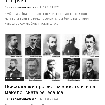
Татарчев
Панде Колемишевски
-
10:10 03.04.2025
Љубовта и бракот на доктор Христо Татарчев со Софија
Логотети, Гркинка родена во Битола и ќерка на грчкиот
конзул во Солун, биле настан што...
МАКЕДОНИЈА
Психолошки профил на апостолите на
македонската ренесанса
Панде Колемишевски
-
12:15 25.08.2021