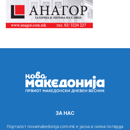
ЗА НАС
Порталот novamakedonija.com.mk е јасна и силна потврда