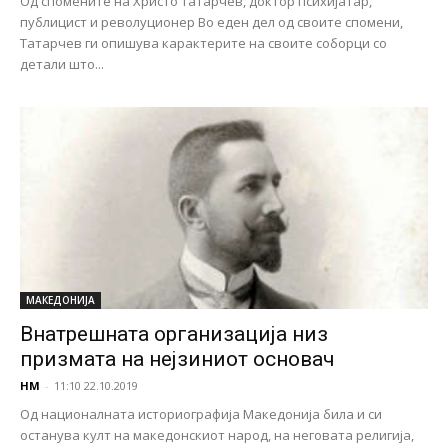
Од спомените на Христо Татарчев, доктор психијатар,
публицист и револуционер Во еден дел од своите спомени,
Татарчев ги опишува карактерите на своите соборци со
детали што...
МАКЕДОНИЈА
Внатрешната организација низ
призмата на нејзиниот основач
НМ
-
11:10 22.10.2019
Од националната историографија Македонија била и си
останува култ на македонскиот народ, на неговата религија,