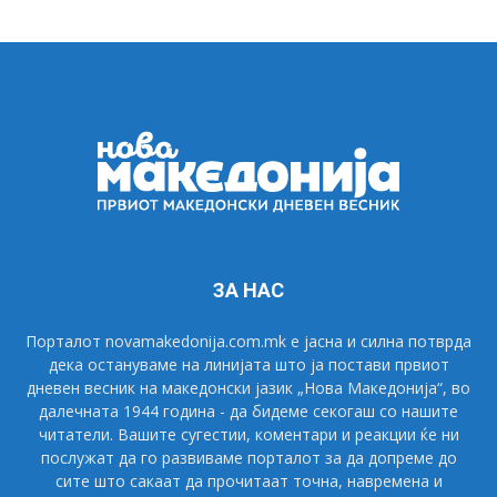
ЗА НАС
Порталот novamakedonija.com.mk е јасна и силна потврда
дека остануваме на линијата што ја постави првиот
дневен весник на македонски јазик „Нова Македонија“, во
далечната 1944 година - да бидеме секогаш со нашите
читатели. Вашите сугестии, коментари и реакции ќе ни
послужат да го развиваме порталот за да допреме до
сите што сакаат да прочитаат точна, навремена и