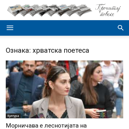
Ознака: хрватска поетеса
Култура
Морничава е леснотијата на