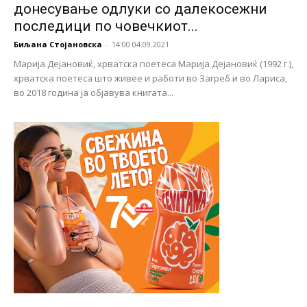
донесување одлуки со далекосежни
последици по човечкиот...
Биљана Стојановска
-
14:00 04.09.2021
Марија Дејановиќ, хрватска поетеса Марија Дејановиќ (1992 г.),
хрватска поетеса што живее и работи во Загреб и во Лариса,
во 2018 година ја објавува книгата...