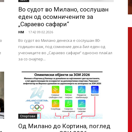
Во судот во Милано, сослушан
еден од осомничените за
„Сараево сафари“
НМ
-
17:42 09.02.2026
о
Во судот во Милано денеска е сослушан 80-
годишен маж, под сомнение дека бил еден од
е
учесниците во „Сараево сафари“ односно плаќал
за со снајпер...
Спортови
Од Милано до Кортина, поглед