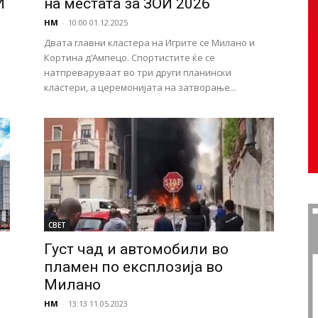
И
на местата за ЗОИ 2026
НМ
-
10:00 01.12.2025
Двата главни кластера на Игрите се Милано и
Кортина д’Ампецо. Спортистите ќе се
натпреваруваат во три други планински
кластери, а церемонијата на затворање...
СВЕТ
Густ чад и автомобили во
пламен по експлозија во
Милано
НМ
-
13:13 11.05.2023