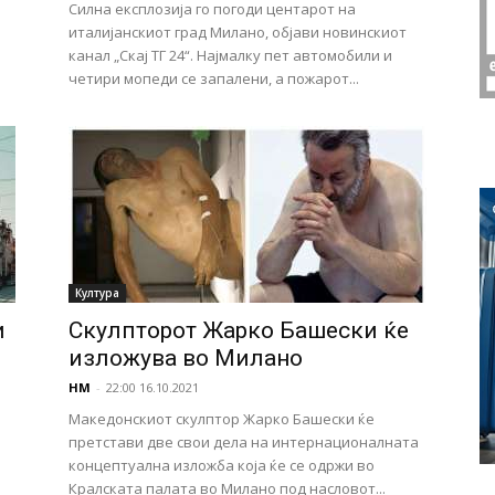
Силна експлозија го погоди центарот на
италијанскиот град Милано, објави новинскиот
канал „Скај ТГ 24“. Најмалку пет автомобили и
четири мопеди се запалени, а пожарот...
Култура
и
Скулпторот Жарко Башески ќе
изложува во Милано
НМ
-
22:00 16.10.2021
Македонскиот скулптор Жарко Башески ќе
претстави две свои дела на интернационалната
концептуална изложба која ќе се одржи во
Кралската палата во Милано под насловот...