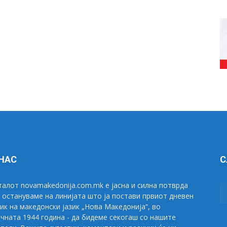
 НАС
С
алот novamakedonija.com.mk е јасна и силна потврда
 остануваме на линијата што ја постави првиот дневен
ик на македонски јазик „Нова Македонија“, во
чната 1944 година - да бидеме секогаш со нашите