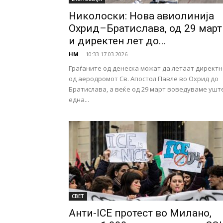
Николоски: Нова авиолинија
Охрид–Братислава, од 29 март
и директен лет до...
НМ
-
10:33 17.03.2026
Граѓаните од денеска можат да летаат директн
од аеродромот Св. Апостол Павле во Охрид до
Братислава, а веќе од 29 март воведуваме ушт
една...
СВЕТ
Анти-ICE протест во Милано,