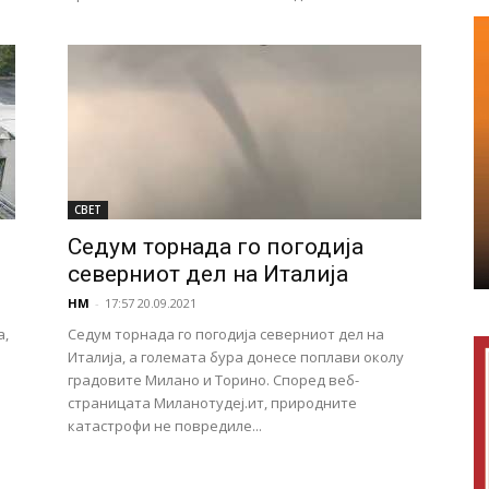
СВЕТ
Седум торнада го погодија
северниот дел на Италија
НМ
-
17:57 20.09.2021
а,
Седум торнада го погодија северниот дел на
Италија, а големата бура донесе поплави околу
градовите Милано и Торино. Според веб-
страницата Миланотудеј.ит, природните
катастрофи не повредиле...