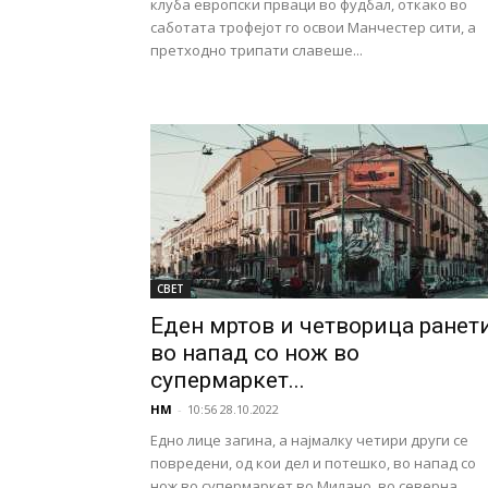
клуба европски прваци во фудбал, откако во
саботата трофејот го освои Манчестер сити, а
претходно трипати славеше...
СВЕТ
Еден мртов и четворица ранет
во напад со нож во
супермаркет...
НМ
-
10:56 28.10.2022
Едно лице загина, а најмалку четири други се
повредени, од кои дел и потешко, во напад со
нож во супермаркет во Милано, во северна...