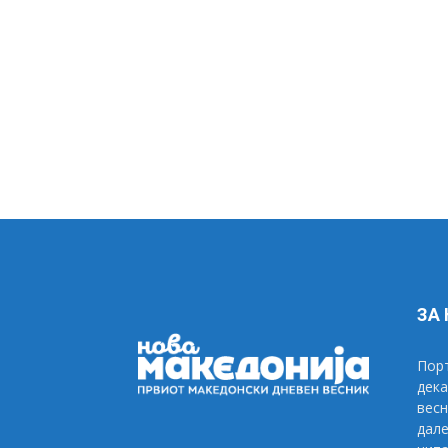
ЗА
Порт
дека
весн
дале