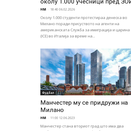
околу 1.000 учесници пред ЗО
НМ
-
18:40 06.02.2026
Околу 1.000 студенти протестираа денеска во
Милано поради присуството на агенти на
американската Служба за имиграција и царина
(ICE) во Италија за време на...
Фудбал
Манчестер му се придружи на
Милано
НМ
-
11:00 12.06.2023
Манчестер стана вториот град што има два