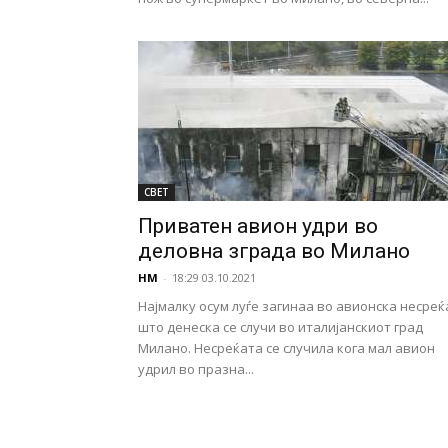
СВЕТ
Приватен авион удри во
деловна зграда во Милано
НМ
-
18:29 03.10.2021
Најмалку осум луѓе загинаа во авионска несреќ
што денеска се случи во италијанскиот град
Милано. Несреќата се случила кога мал авион
удрил во празна...