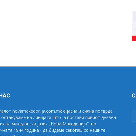
 НАС
С
алот novamakedonija.com.mk е јасна и силна потврда
 остануваме на линијата што ја постави првиот дневен
ик на македонски јазик „Нова Македонија“, во
чната 1944 година - да бидеме секогаш со нашите