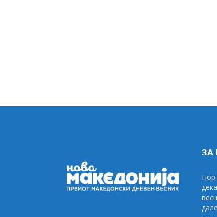
ЗА
Порт
дека
весн
дале