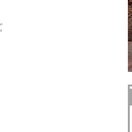
ти
на