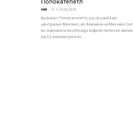
Попокатепетл
НМ
-
11:11 23.05.2019
Вулканот Попокатепетл, кој се наоѓа во
централно Мексико, во близина на Мексико Си
во најновата експлозија исфрли пепел во виси
од 3,5 километри кон...