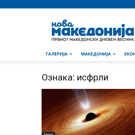
Нова
Македонија
ГАЛЕРИЈА
МАКЕДОНИЈА
ЕКО
Ознака: исфрли
Техно