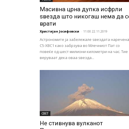
Масивна црна дупка исфрли
ѕвезда што никогаш нема да с
врати
Христијан Јосифовски
-
11:00 22.11.2019
Астрономите ја забележале sвездата наречен
С5-ХВС1 како забрзува во Млечниот Пат со
повеќе од шест милиони километри на час. Тие
веруваат дека оваа ѕвезда...
СВЕТ
Не стивнува вулканот