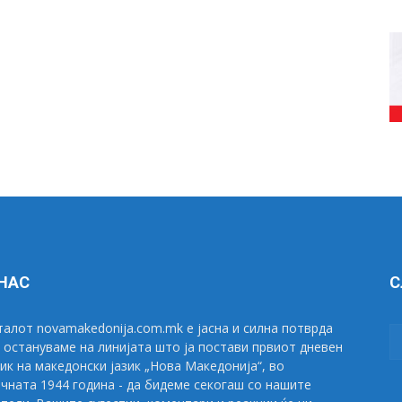
 НАС
С
алот novamakedonija.com.mk е јасна и силна потврда
 остануваме на линијата што ја постави првиот дневен
ик на македонски јазик „Нова Македонија“, во
чната 1944 година - да бидеме секогаш со нашите