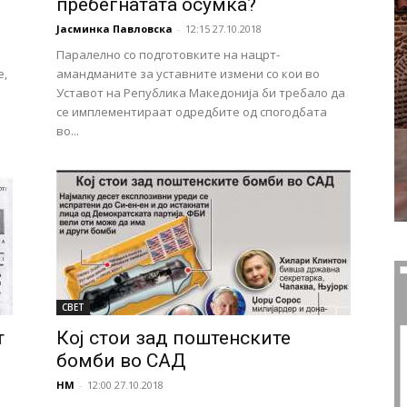
пребегнатата осумка?
Јасминка Павловска
-
12:15 27.10.2018
а
Паралелно со подготовките на нацрт-
е,
амандманите за уставните измени со кои во
Уставот на Република Македонија би требало да
се имплементираат одредбите од спогодбата
во...
СВЕТ
т
Кој стои зад поштенските
бомби во САД
НМ
-
12:00 27.10.2018