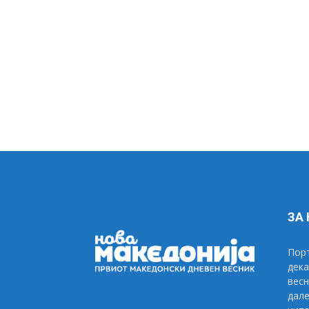
ЗА
Порт
дека
весн
дале