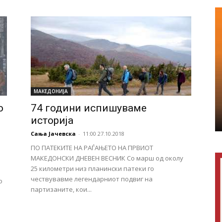
МАКЕДОНИЈА
о
74 години испишуваме
историjа
Сања Јачевска
-
11:00 27.10.2018
ПО ПАТЕКИТЕ НА РАЃАЊЕТО НА ПРВИОТ
МАКЕДОНСКИ ДНЕВЕН ВЕСНИК Со марш од околу
25 километри низ планински патеки го
чествувавме легендарниот подвиг на
о
партизаните, кои...