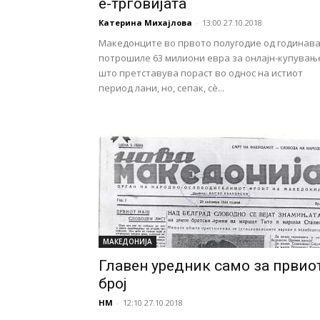
е-трговијата
Катерина Михајлова
-
13:00 27.10.2018
Македонците во првото полугодие од годинав
потрошиле 63 милиони евра за онлајн-купувањ
што претставува пораст во однос на истиот
период лани, но, сепак, сѐ...
МАКЕДОНИЈА
Главен уредник само за првио
број
НМ
-
12:10 27.10.2018