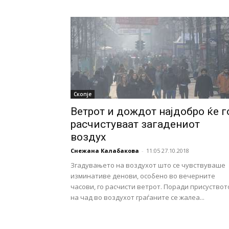
Скопје
Ветрот и дождот најдобро ќе г
расчистуваат загадениот
воздух
Снежана Калабакова
-
11:05 27.10.2018
Згадувањето на воздухот што се чувствуваше
изминативе денови, особено во вечерните
часови, го расчисти ветрот. Поради присуствот
на чад во воздухот граѓаните се жалеа...