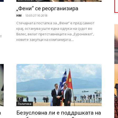
„Фени“ се реорганизира
НМ
-
13:05 27.10.2018
Стечајната постапка за „Фени“ е пред самиот
крај, останува уште една одлука на судот во
Велес, велат претставниците на „Еуроникел“,
от
новите закупци на компанијата....
Политика
а
Безусловна ли е поддршката на