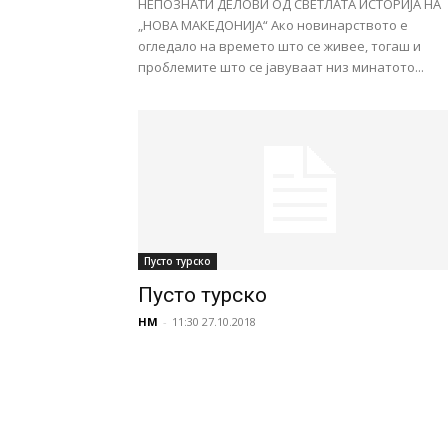
НЕПОЗНАТИ ДЕЛОВИ ОД СВЕТЛАТА ИСТОРИЈА НА
„НОВА МАКЕДОНИЈА“ Ако новинарството е
огледало на времето што се живее, тогаш и
проблемите што се јавуваат низ минатото...
Пусто турско
Пусто турско
НМ
-
11:30 27.10.2018