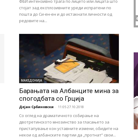
ФБИ интензивно трага по лицето или лицата што
стојат зад експлозивните уреди испратени по
пошта до Си-ен-ен и до истакнати личности од
редовите на...
МАКЕДОНИЈА
Барањата на Албанците мина за
спогодбата со Грција
Дејан Србиновски
-
11:05 27.10.2018
Со оглед на драматичното собирање на
двотретинското мнозинство за гласањето за
пристапување кон уставните измени, обидите на
некои од албанските партии да „протнат“ свои...