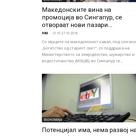
Македонските вина на
промоција во Сингапур, се
отвораат нови пазари...
НМ
-
13:10 27.10.2018
Со звуците на македонскиот кавал, под слоган
„Богатство од стариот свет“, со поддршка на
Министерството за земјоделство, шумарство и
водостопанство (МЗШВ), во Сингапур се...
ЕКОНОМИЈА
Потенцијал има, нема развој н