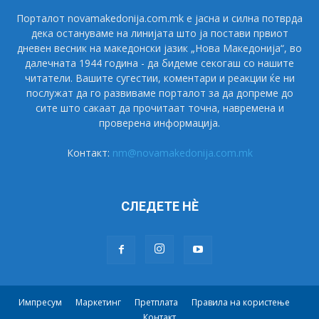
Порталот novamakedonija.com.mk е јасна и силна потврда
дека остануваме на линијата што ја постави првиот
дневен весник на македонски јазик „Нова Македонија“, во
далечната 1944 година - да бидеме секогаш со нашите
читатели. Вашите сугестии, коментари и реакции ќе ни
послужат да го развиваме порталот за да допреме до
сите што сакаат да прочитаат точна, навремена и
проверена информација.
Контакт:
nm@novamakedonija.com.mk
СЛЕДЕТЕ НÈ
Импресум
Маркетинг
Претплата
Правила на користење
Контакт