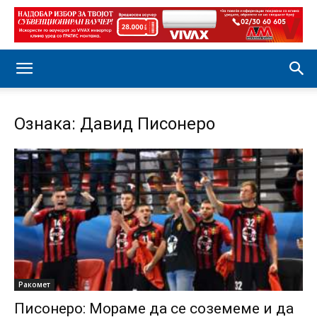
Ознака: Давид Писонеро
Ракомет
Писонеро: Мораме да се соземеме и да