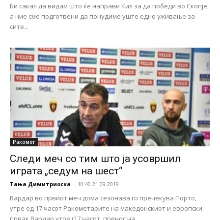
Би сакал да видам што ќе направи Кил за да победи во Скопје,
a ние сме подготвени да понудиме уште едно уживање за
сите...
Ракомет
Следи меч со тим што ја усовршил
играта „седум на шест“
Тања Димитриоска
-
10:40 21.09.2019
Вардар во првиот меч дома сезонава го пречекува Порто,
утре од 17 часот Ракометарите на македонскиот и европски
првак Вардар утре (17 часот, пренос на...