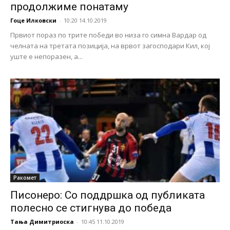
продолжиме понатаму
Гоце Илковски
-
10:20 14.10.2019
Првиот пораз по трите победи во низа го симна Вардар од
челната на третата позиција, на врвот загосподари Кил, кој
уште е непоразен, а...
Ракомет
Писонеро: Со поддршка од публиката
полесно се стигнува до победа
Тања Димитриоска
-
10:45 11.10.2019