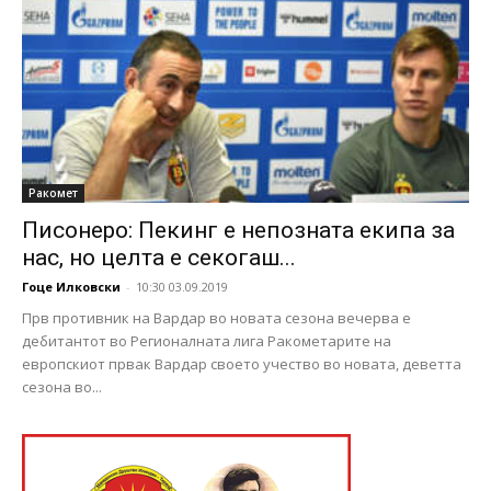
Ракомет
Писонеро: Пекинг е непозната екипа за
нас, но целта е секогаш...
Гоце Илковски
-
10:30 03.09.2019
Прв противник на Вардар во новата сезона вечерва е
дебитантот во Регионалната лига Ракометарите на
европскиот првак Вардар своето учество во новата, деветта
сезона во...