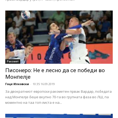
Ракомет
Писонеро: Не е лесно да се победи во
Монпелје
Гоце Илковски
-
10:35 16.09.2019
За двократниот европски ракометен првак Вардар, победата
над Монпелје беше вкупно 70-та во групната фаза во ЛШ, па
моментно на таа топ-листа е на...