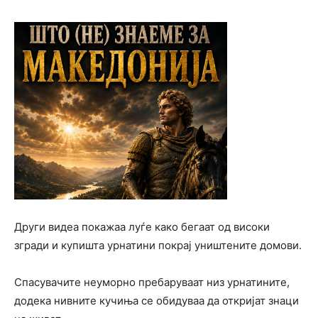
Други видеа покажаа луѓе како бегаат од високи
згради и купишта урнатини покрај уништените домови.
Спасувачите неуморно пребаруваат низ урнатините,
додека нивните кучиња се обидуваа да откријат знаци