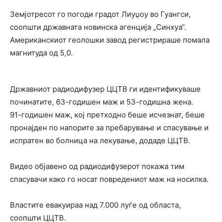
Земјотресот го погоди градот Лиуџоу во Гуангси,
соопшти државната новинска агенција „Синхуа“.
Американскиот геолошки завод регистрираше помала
магнитуда од 5,0.
Државниот радиодифузер ЦЦТВ ги идентификуваше
починатите, 63-годишен маж и 53-годишна жена.
91-годишен маж, кој претходно беше исчезнат, беше
пронајден по напорите за пребарување и спасување и
испратен во болница на лекување, додаде ЦЦТВ.
Видео објавено од радиодифузерот покажа тим
спасувачи како го носат повредениот маж на носилка.
Властите евакуираа над 7.000 луѓе од областа,
соопшти ЦЦТВ.