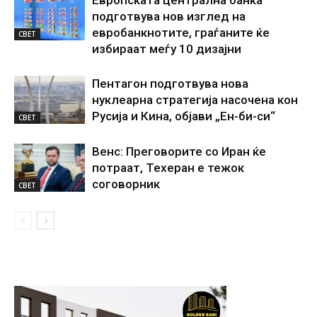
подготвува нов изглед на
евробанкнотите, граѓаните ќе
СВЕТ
избираат меѓу 10 дизајни
Пентагон подготвува нова
нуклеарна стратегија насочена кон
Русија и Кина, објави „Ен-би-си“
СВЕТ
Венс: Преговорите со Иран ќе
потраат, Техеран е тежок
соговорник
СВЕТ