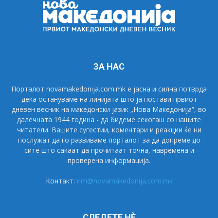
ЗА НАС
Порталот novamakedonija.com.mk е јасна и силна потврда
дека остануваме на линијата што ја постави првиот
дневен весник на македонски јазик „Нова Македонија“, во
далечната 1944 година - да бидеме секогаш со нашите
читатели. Вашите сугестии, коментари и реакции ќе ни
послужат да го развиваме порталот за да допреме до
сите што сакаат да прочитаат точна, навремена и
проверена информација.
Контакт:
nm@novamakedonija.com.mk
СЛЕДЕТЕ НÈ