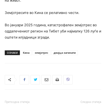
на живот.
Земјотресите во Кина се релативно чести.
Во јануари 2025 година, катастрофален земјотрес во
оддалечениот регион на Тибет уби најмалку 126 луѓе и
оштети илјадници згради.
ОЗНАКИ
Кина
земјотрес
двајца загинати
Претходна статија
Следна статија