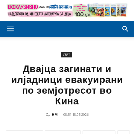
СВЕТ
Двајца загинати и
илјадници евакуирани
по земјотресот во
Кина
Од
НМ
-
08:51 18.05.2026