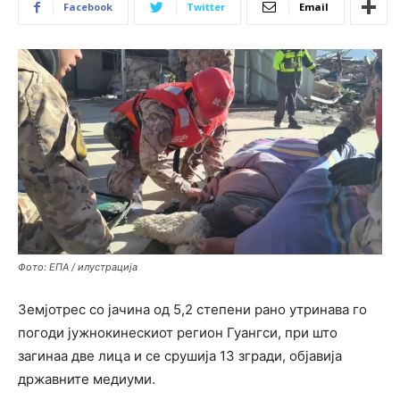
Facebook
Twitter
Email
Фото: ЕПА / илустрација
Земјотрес со јачина од 5,2 степени рано утринава го
погоди јужнокинескиот регион Гуангси, при што
загинаа две лица и се срушија 13 згради, објавија
државните медиуми.