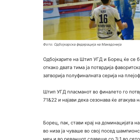
Фото: Одбојкарска федерација на Македонија
Одбојкарите на Штип УГД и Борец ќе се б
откако двата тима ја потврдија фаворитска
затворија полуфиналната серија на плејоф
Штип УГД пласманот во финалето го потв
71&22 и најави дека сезонава ќе атакува н
Борец, пак, стави крај на доминацијата 
во низа ја чуваше во свој посед шампионс
меч и во реваншот славеше со 3:1 во сет