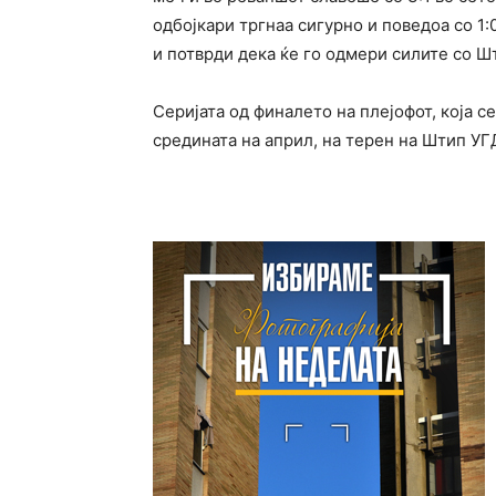
одбојкари тргнаа сигурно и поведоа со 1
и потврди дека ќе го одмери силите со Шт
Серијата од финалето на плејофот, која с
средината на април, на терен на Штип УГ