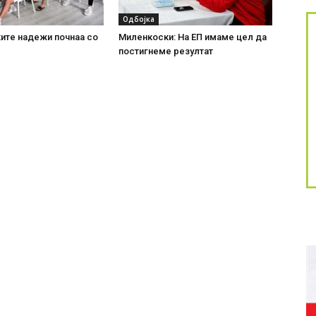
Одбојка
ите надежи почнаа со
Миленкоски: На ЕП имаме цел да
постигнеме резултат