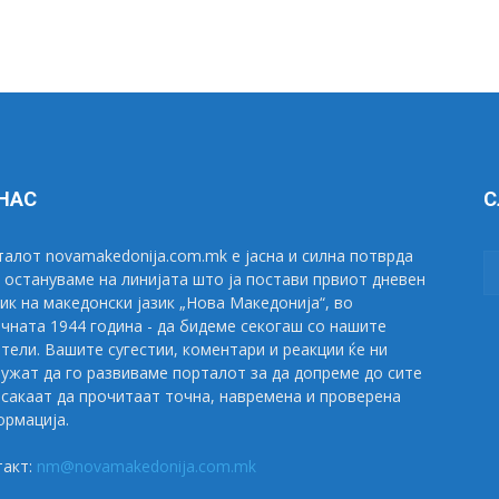
 НАС
С
алот novamakedonija.com.mk е јасна и силна потврда
 остануваме на линијата што ја постави првиот дневен
ик на македонски јазик „Нова Македонија“, во
чната 1944 година - да бидеме секогаш со нашите
тели. Вашите сугестии, коментари и реакции ќе ни
ужат да го развиваме порталот за да допреме до сите
сакаат да прочитаат точна, навремена и проверена
рмација.
такт:
nm@novamakedonija.com.mk