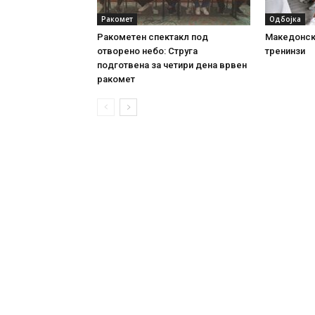
Ракомет
Одбојка
Ракометен спектакл под
Македонск
отворено небо: Струга
тренинзи
подготвена за четири дена врвен
ракомет