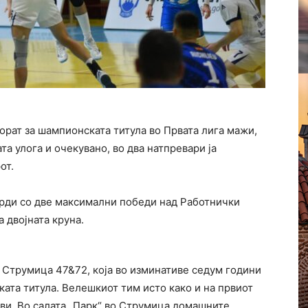
орат за шампионската титула во Првата лига мажи,
та улога и очекувано, во два натпревари ја
от.
рди со две максимални победи над Работнички
а двојната круна.
на Струмица 47&72, која во изминативе седум години
ката титула. Велешкиот тим исто како и на првиот
ови. Во салата „Парк“ во Струмица домашните