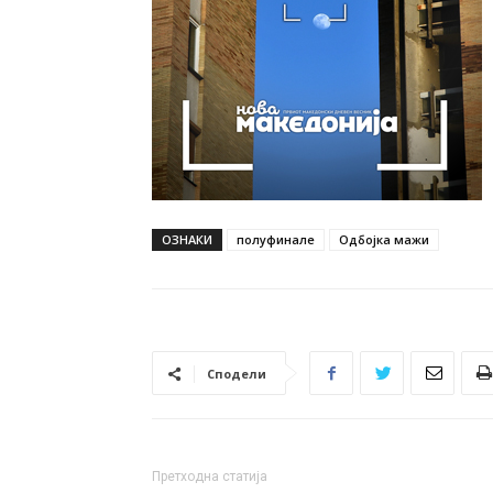
ОЗНАКИ
полуфинале
Одбојка мажи
Сподели
Претходна статија