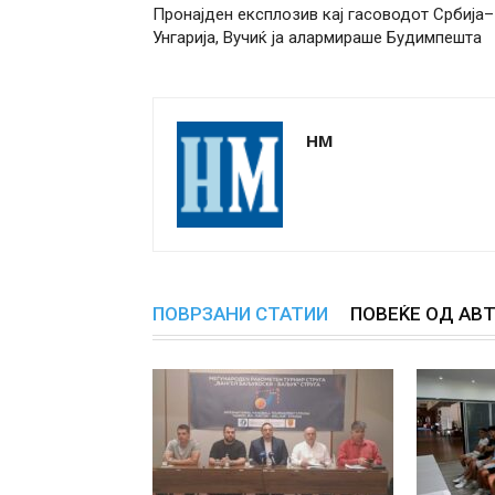
Пронајден експлозив кај гасоводот Србија–
Унгарија, Вучиќ ја алармираше Будимпешта
НМ
ПОВРЗАНИ СТАТИИ
ПОВЕЌЕ ОД АВ