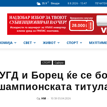
C
35.9
8.8.2026 - 15:47
ПЕЧАТЕН
Skopje
НОМИЈА
СВЕТ
ЖИВОТ
СПОРТ
МУЛТИМЕ
СПОРТ
Одбојка
УГД и Борец ќе се бо
шампионската титул
Од
НМ
-
10:59 05.04.2026