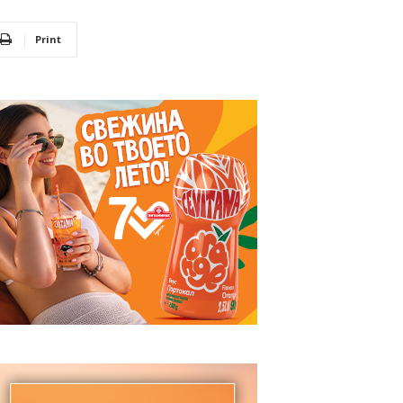
Print