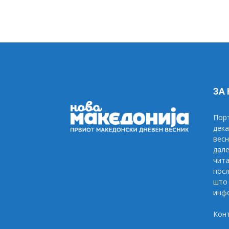
ЗА
Порт
дека
весн
дале
чита
посл
што 
инфо
Кон