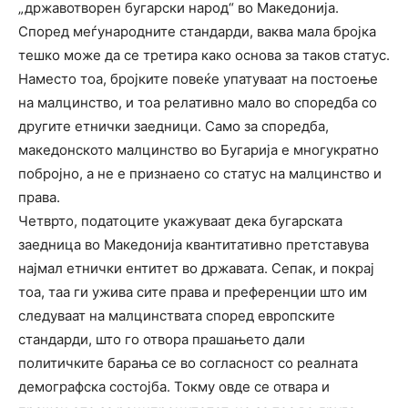
„државотворен бугарски народ“ во Македонија.
Според меѓународните стандарди, ваква мала бројка
тешко може да се третира како основа за таков статус.
Наместо тоа, бројките повеќе упатуваат на постоење
на малцинство, и тоа релативно мало во споредба со
другите етнички заедници. Само за споредба,
македонското малцинство во Бугарија е многукратно
побројно, а не е признаено со статус на малцинство и
права.
Четврто, податоците укажуваат дека бугарската
заедница во Македонија квантитативно претставува
најмал етнички ентитет во државата. Сепак, и покрај
тоа, таа ги ужива сите права и преференции што им
следуваат на малцинствата според европските
стандарди, што го отвора прашањето дали
политичките барања се во согласност со реалната
демографска состојба. Токму овде се отвара и