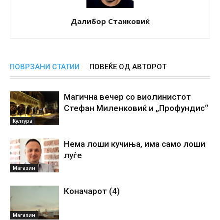
Далибор Станковиќ
ПОВРЗАНИ СТАТИИ
ПОВЕЌЕ ОД АВТОРОТ
Магична вечер со виолинистот
Стефан Миленковиќ и „Профундис“
Култура
Нема лоши кучиња, има само лоши
луѓе
Магазин
Коначарот (4)
Магазин