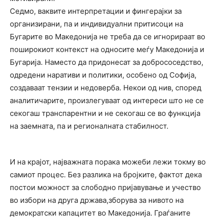
Седмо, ваквите интерпретации и фингерајки за
организирани, па и индивидуални притисоци на
Бугарите во Македонија не треба да се игнорираат во
поширокиот контекст на односите меѓу Македонија и
Бугарија. Наместо да придонесат за добрососедство,
одредени наративи и политики, особено од Софија,
создаваат тензии и недоверба. Некои од нив, според
аналитичарите, произлегуваат од интереси што не се
секогаш транспарентни и не секогаш се во функција
на заемната, па и регионалната стабилност.
И на крајот, најважната порака можеби лежи токму во
самиот процес. Без разлика на бројките, фактот дека
постои можност за слободно пријавување и учество
во избори на друга држава,зборува за нивото на
демократски капацитет во Македонија. Граѓаните