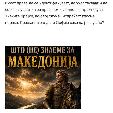
имаат право да се идентификуваат, да учествуваат и да
се изразуваат и тоа право, очигледно, се практикува!
Тивките бројки, во овој случај, испраќаат гласна
порака. Прашањето е дали Софија сака да ја слушне?