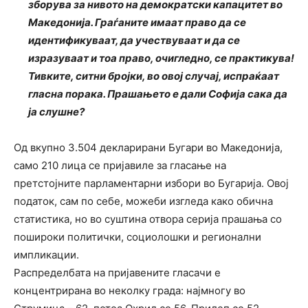
зборува за нивото на демократски капацитет во
Македонија. Граѓаните имаат право да се
идентификуваат, да учествуваат и да се
изразуваат и тоа право, очигледно, се практикува!
Тивките, ситни бројки, во овој случај, испраќаат
гласна порака. Прашањето е дали Софија сака да
ја слушне?
Од вкупно 3.504 декларирани Бугари во Македонија,
само 210 лица се пријавиле за гласање на
претстојните парламентарни избори во Бугарија. Овој
податок, сам по себе, можеби изгледа како обична
статистика, но во суштина отвора серија прашања со
пошироки политички, социолошки и регионални
импликации.
Распределбата на пријавените гласачи е
концентрирана во неколку града: најмногу во