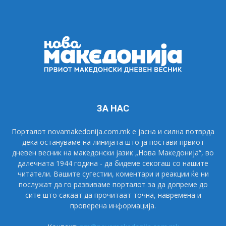
ЗА НАС
Порталот novamakedonija.com.mk е јасна и силна потврда
дека остануваме на линијата што ја постави првиот
дневен весник на македонски јазик „Нова Македонија“, во
далечната 1944 година - да бидеме секогаш со нашите
читатели. Вашите сугестии, коментари и реакции ќе ни
послужат да го развиваме порталот за да допреме до
сите што сакаат да прочитаат точна, навремена и
проверена информација.