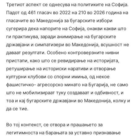
Третиот аспект се однесува на политиките на Софија.
Падот од 461 гласач во 2022 на 210 во 2026 година на
гласачите во Македонија за бугарските избори
сугерира дека напорите на Софија, онакви какви што
ги практикува, заради анимирање на бугарските
државјани и симпатизери во Македонија, всушност не
даваат резултати. Особено контроверзните нивни
пристапи, како што се ревидирање на историјата,
ретуширање на историски наративи и отворање
културни клубови со спорни имиња, од некое
фашистичко- агресорско минато на Бугарија, не само
што не мобилизираат туку создаваат и одбивност, и
тоа и кај бугарските државјани во Македонија, колку и
да се тие.
Во тој контекст, се отвора и прашањето за
легитимноста на барањата за уставно признавање