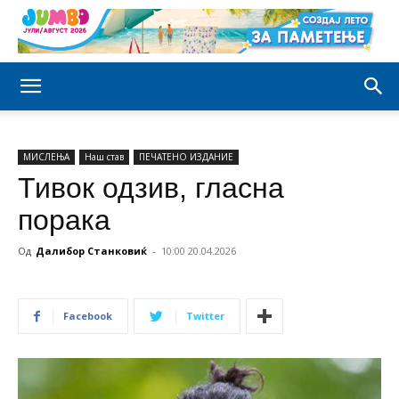
МИСЛЕЊА
Наш став
ПЕЧАТЕНО ИЗДАНИЕ
Тивок одзив, гласна
порака
Од
Далибор Станковиќ
-
10:00 20.04.2026
Facebook
Twitter