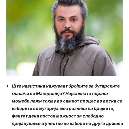
Што навистина кажуваат бројките за бугарските
гласачи во Македонија? Најважната порака
можеби лежи токму во самиот процес во врска со
изборите во Бугарија. Без разлика на бројките,
фактот дека постои можност за слободно
пријавување и учество во избори на друга држава