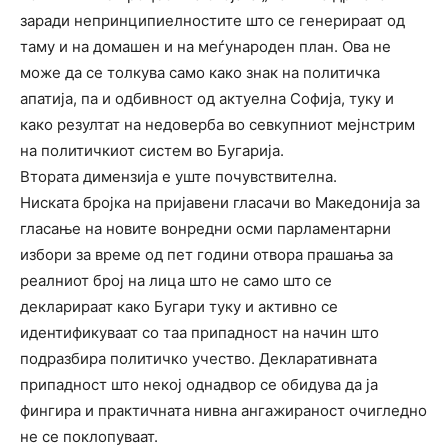
заради непринципиелностите што се генерираат од
таму и на домашен и на меѓународен план. Ова не
може да се толкува само како знак на политичка
апатија, па и одбивност од актуелна Софија, туку и
како резултат на недоверба во севкупниот мејнстрим
на политичкиот систем во Бугарија.
Втората димензија е уште почувствителна.
Ниската бројка на пријавени гласачи во Македонија за
гласање на новите вонредни осми парламентарни
избори за време од пет години отвора прашања за
реалниот број на лица што не само што се
декларираат како Бугари туку и активно се
идентификуваат со таа припадност на начин што
подразбира политичко учество. Декларативната
припадност што некој однадвор се обидува да ја
фингира и практичната нивна ангажираност очигледно
не се поклопуваат.