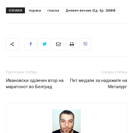
ОЗНАКИ
порака
гласна
Дневен весник (Ед. бр. 26684)
Претходна статија
Следна статија
Ивановски одличен втор на
Пет медали за надежите на
маратонот во Белград
Металург