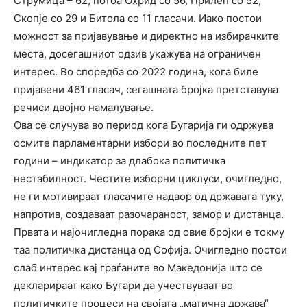
Струмица – 62, потоа Охрид со 56, Прилеп со 52,
Скопје со 29 и Битола со 11 гласачи. Иако постои
можност за пријавување и директно на избирачките
места, досегашниот одзив укажува на ограничен
интерес. Во споредба со 2022 година, кога биле
пријавени 461 гласач, сегашната бројка претставува
речиси двојно намалување.
Ова се случува во период кога Бугарија ги одржува
осмите парламентарни избори во последните пет
години – индикатор за длабока политичка
нестабилност. Честите изборни циклуси, очигледно,
не ги мотивираат гласачите надвор од државата туку,
напротив, создаваат разочараност, замор и дистанца.
Првата и најочигледна порака од овие бројки е токму
таа политичка дистанца од Софија. Очигледно постои
слаб интерес кај граѓаните во Македонија што се
декларираат како Бугари да учествуваат во
политичките процеси на својата „матична држава“