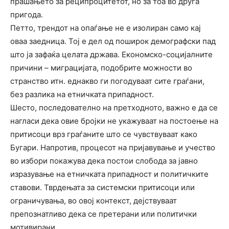
прашањето за реципроцитетот, но за тоа во друга
пригода.
Петто, трендот на опаѓање не е изолиран само кај
оваа заедница. Тој е дел од поширок демографски пад
што ја зафаќа целата држава. Економско-социјалните
причини – миграцијата, подобрите можности во
странство итн. еднакво ги погодуваат сите граѓани,
без разлика на етничката припадност.
Шесто, последователно на претходното, важно е да се
нагласи дека овие бројки не укажуваат на постоење на
притисоци врз граѓаните што се чувствуваат како
Бугари. Напротив, процесот на пријавување и учество
во избори покажува дека постои слобода за јавно
изразување на етничката припадност и политичките
ставови. Тврдењата за системски притисоци или
ограничувања, во овој контекст, дејствуваат
препознатливо дека се претерани или политички
мотивирани.