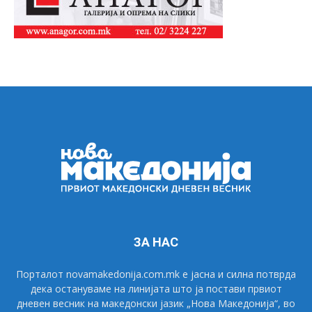
ЗА НАС
Порталот novamakedonija.com.mk е јасна и силна потврда
дека остануваме на линијата што ја постави првиот
дневен весник на македонски јазик „Нова Македонија“, во