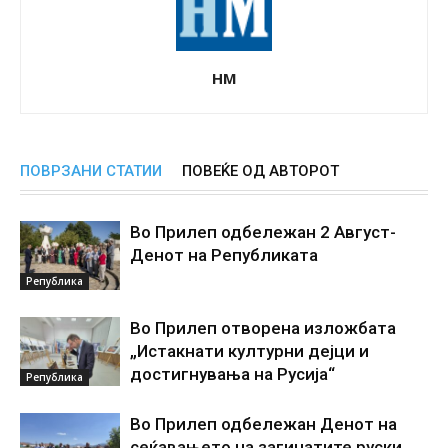
НМ
ПОВРЗАНИ СТАТИИ
ПОВЕЌЕ ОД АВТОРОТ
Во Прилеп одбележан 2 Август-
Денот на Републиката
Република
Во Прилеп отворена изложбата
„Истакнати културни дејци и
достигнувања на Русија“
Република
Во Прилеп одбележан Денот на
сеќавањето на загинатите руски