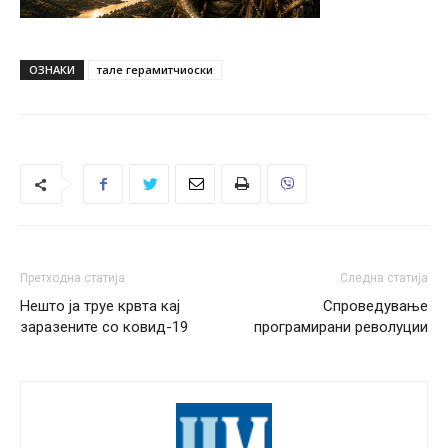
ОЗНАКИ
тале герамитчиоски
Претходна статија
Следна статија
Нешто ја труе крвта кај
Спроведување
заразените со ковид-19
програмирани револуции