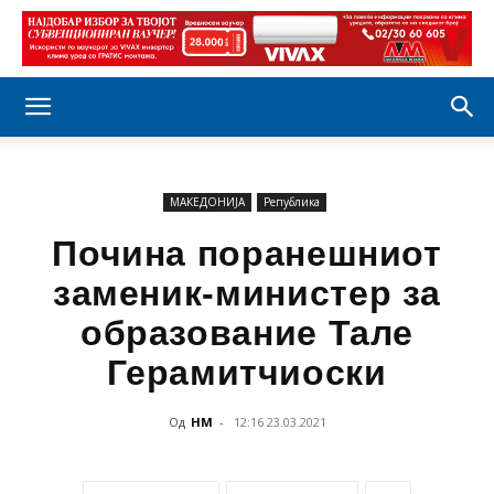
МАКЕДОНИЈА
Република
Почина поранешниот
заменик-министер за
образование Тале
Герамитчиоски
Од
НМ
-
12:16 23.03.2021