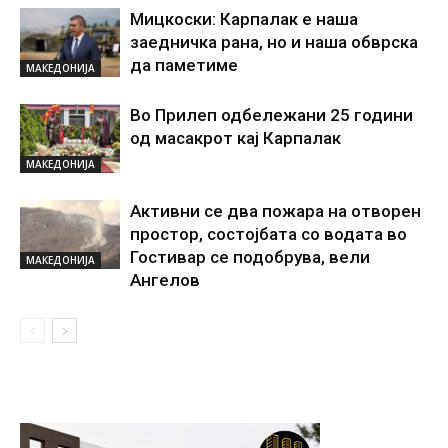
Мицкоски: Карпалак е наша
заедничка рана, но и наша обврска
да паметиме
МАКЕДОНИЈА
Во Прилеп одбележани 25 години
од масакрот кај Карпалак
МАКЕДОНИЈА
Активни се два пожара на отворен
простор, состојбата со водата во
Гостивар се подобрува, вели
МАКЕДОНИЈА
Ангелов