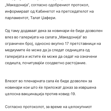
„Македонија”, согласно одобрениот протокол,
информираат од Кабинетот на претседателот на
парламентот, Талат Џафери.
Од таму додаваат дека за новинари ќе биде дозволен
влез во галеријата на салата „Македонија“ во
ограничен број, односно вкупно 17 претставници на
медиумите ќе може да ја следат седницата од
галеријата и истите ќе може да седат на означени
седишта, почитувајќи соодветно растојание.
Влезот во пленарната сала ќе биде дозволен за
новинари кои што ќе приложат доказ за извршена
целосна вакцинација против ковид-19.
Согласно протоколот, за време на целокупниот