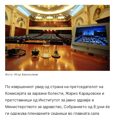
Фото: Игор Бансколиев
По извршениот увид од страна на претседателот на
Комисијата за заразни болести, Жарко Караџовски и
претставници од Институтот за јавно здравје и
Министерството за здравство, Собранието од 8 јуни ќе
ги одржува пленарните седници во главната сала