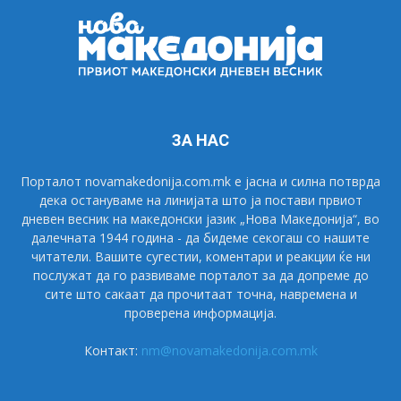
ЗА НАС
Порталот novamakedonija.com.mk е јасна и силна потврда
дека остануваме на линијата што ја постави првиот
дневен весник на македонски јазик „Нова Македонија“, во
далечната 1944 година - да бидеме секогаш со нашите
читатели. Вашите сугестии, коментари и реакции ќе ни
послужат да го развиваме порталот за да допреме до
сите што сакаат да прочитаат точна, навремена и
проверена информација.
Контакт:
nm@novamakedonija.com.mk