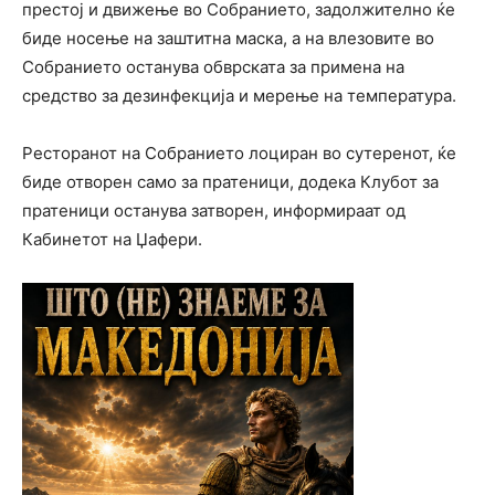
престој и движење во Собранието, задолжително ќе
биде носење на заштитна маска, а на влезовите во
Собранието останува обврската за примена на
средство за дезинфекција и мерење на температура.
Ресторанот на Собранието лоциран во сутеренот, ќе
биде отворен само за пратеници, додека Клубот за
пратеници останува затворен, информираат од
Кабинетот на Џафери.