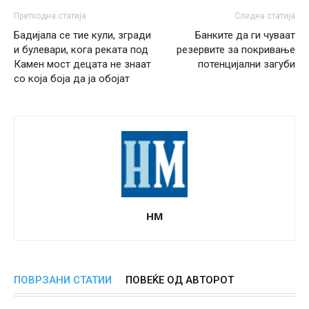
Претходна статија
Следна статија
Бадијала се тие кули, згради
Банките да ги чуваат
и булевари, кога реката под
резервите за покривање
Камен мост децата не знаат
потенцијални загуби
со која боја да ја обојат
НМ
ПОВРЗАНИ СТАТИИ
ПОВЕЌЕ ОД АВТОРОТ