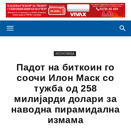
ЕКОНОМИЈА
Падот на биткоин го
соочи Илон Маск со
тужба од 258
милијарди долари за
наводна пирамидална
измама