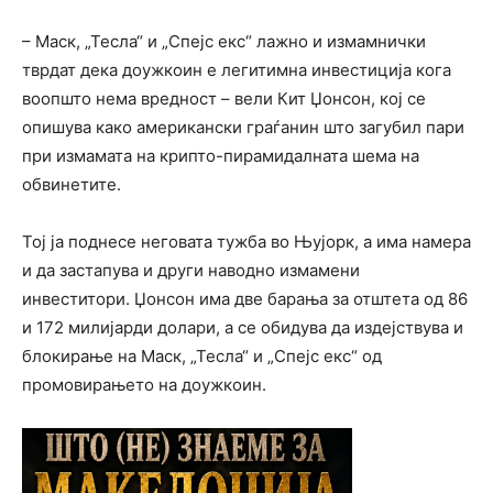
– Маск, „Тесла“ и „Спејс екс“ лажно и измамнички
тврдат дека доужкоин е легитимна инвестиција кога
воопшто нема вредност – вели Кит Џонсон, кој се
опишува како американски граѓанин што загубил пари
при измамата на крипто-пирамидалната шема на
обвинетите.
Тој ја поднесе неговата тужба во Њујорк, а има намера
и да застапува и други наводно измамени
инвеститори. Џонсон има две барања за отштета од 86
и 172 милијарди долари, а се обидува да издејствува и
блокирање на Маск, „Тесла“ и „Спејс екс“ од
промовирањето на доужкоин.