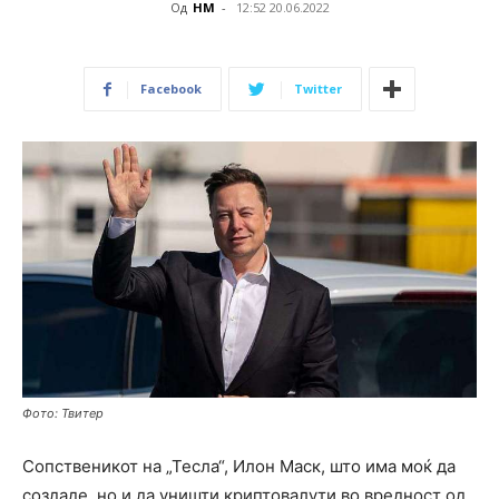
Од
НМ
-
12:52 20.06.2022
Facebook
Twitter
Фото: Твитер
Сопственикот на „Тесла“, Илон Маск, што има моќ да
создаде, но и да уништи криптовалути во вредност од