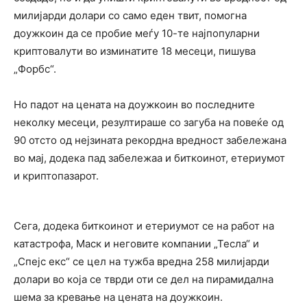
милијарди долари со само еден твит, помогна
доужкоин да се пробие меѓу 10-те најпопуларни
криптовалути во изминатите 18 месеци, пишува
„Форбс“.
Но падот на цената на доужкоин во последните
неколку месеци, резултираше со загуба на повеќе од
90 отсто од нејзината рекордна вредност забележана
во мај, додека пад забележаа и биткоинот, етериумот
и криптопазарот.
Сега, додека биткоинот и етериумот се на работ на
катастрофа, Маск и неговите компании „Тесла“ и
„Спејс екс“ се цел на тужба вредна 258 милијарди
долари во која се тврди оти се дел на пирамидална
шема за кревање на цената на доужкоин.