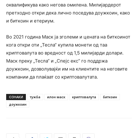
оквалификува како негова омилена. Милијардерот
претходно откри дека лично поседува доужкоин, како
и биткоин и етериум.
Во 2021 година Маск ја зголеми и цената на биткоинот
кога откри оти „Тесла“ купила монети од таа
криптовалута во вредност од 1,5 милијарди долари.
Маск преку „Тесла“ и „Спејс екс“ го поддржа
доужкоин, дозволувајќи им на клиентите на неговите
компании да плаќаат со криптовалутата.
ОЗНАКИ
тужба
илон маск
криптовалута
биткоин
доужкоин