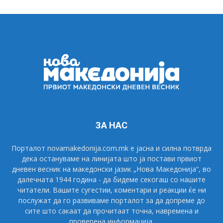
ЗА НАС
Порталот novamakedonija.com.mk е јасна и силна потврда
дека остануваме на линијата што ја постави првиот
дневен весник на македонски јазик „Нова Македонија“, во
далечната 1944 година - да бидеме секогаш со нашите
читатели. Вашите сугестии, коментари и реакции ќе ни
послужат да го развиваме порталот за да допреме до
сите што сакаат да прочитаат точна, навремена и
проверена информација.