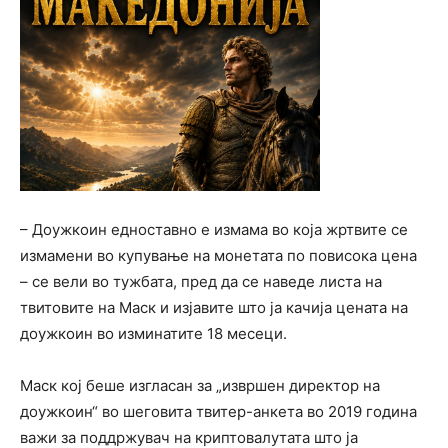
– Доужкоин едноставно е измама во која жртвите се
измамени во купување на монетата по повисока цена
– се вели во тужбата, пред да се наведе листа на
твитовите на Маск и изјавите што ја качија цената на
доужкоин во изминатите 18 месеци.
Маск кој беше изгласан за „извршен директор на
доужкоин“ во шеговита твитер-анкета во 2019 година
важи за поддржувач на криптовалутата што ја