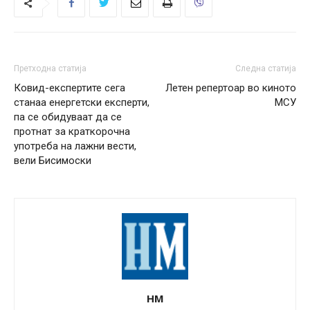
Претходна статија
Следна статија
Ковид-експертите сега
Летен репертоар во киното
станаа енергетски експерти,
МСУ
па се обидуваат да се
протнат за краткорочна
употреба на лажни вести,
вели Бисимоски
НМ