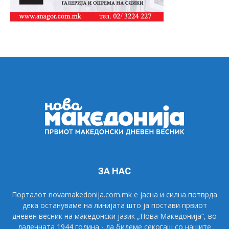
ЗА НАС
Порталот novamakedonija.com.mk е јасна и силна потврда
дека остануваме на линијата што ја постави првиот
дневен весник на македонски јазик „Нова Македонија“, во
далечната 1944 година - да бидеме секогаш со нашите