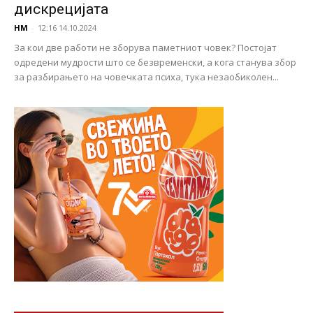
дискрецијата
НМ
-
12:16 14.10.2024
За кои две работи не зборува паметниот човек? Постојат
одредени мудрости што се безвременски, а кога станува збор
за разбирањето на човечката психа, тука незаобиколен...