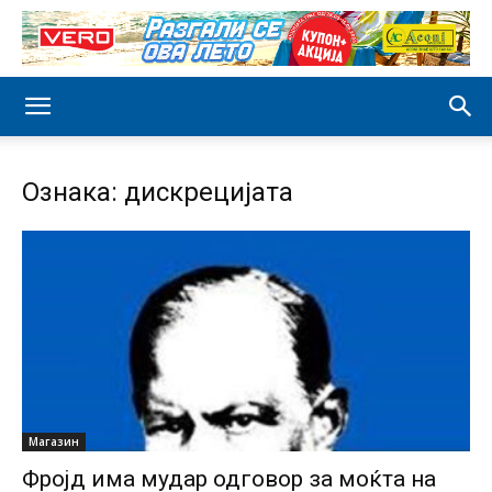
Ознака: дискрецијата
Магазин
Фројд има мудар одговор за моќта на