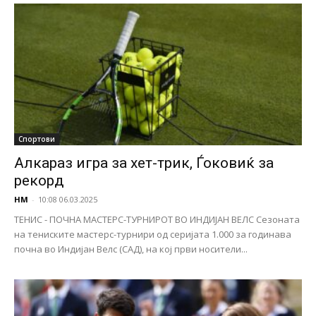
Спортови
Алкараз игра за хет-трик, Ѓоковиќ за
рекорд
НМ
-
10:08 06.03.2025
ТЕНИС - ПОЧНА МАСТЕРС-ТУРНИРОТ ВО ИНДИЈАН ВЕЛС Сезоната
на тениските мастерс-турнири од серијата 1.000 за годинава
почна во Индијан Велс (САД), на кој први носители...