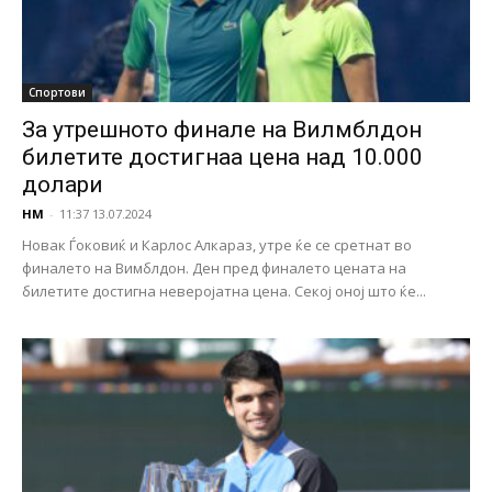
Спортови
За утрешното финале на Вилмблдон
билетите достигнаа цена над 10.000
долари
НМ
-
11:37 13.07.2024
Новак Ѓоковиќ и Карлос Алкараз, утре ќе се сретнат во
финалето на Вимблдон. Ден пред финалето цената на
билетите достигна неверојатна цена. Секој оној што ќе...