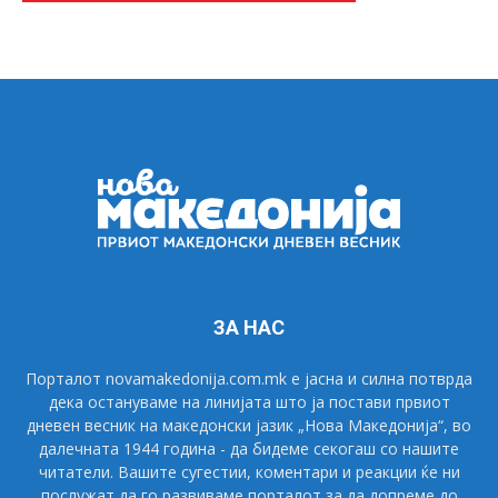
ЗА НАС
Порталот novamakedonija.com.mk е јасна и силна потврда
дека остануваме на линијата што ја постави првиот
дневен весник на македонски јазик „Нова Македонија“, во
далечната 1944 година - да бидеме секогаш со нашите
читатели. Вашите сугестии, коментари и реакции ќе ни
послужат да го развиваме порталот за да допреме до