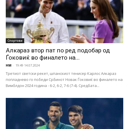
Спортови
Алкараз втор пат по ред подобар од
Ѓоковиќ во финалето на...
НМ
-
19:49 14.07.2024
Третиот светски рекет, шпанскиот тенисер Карлос Алкараз
попладнево го победи Србинот Новак Ѓоковиќ во финалето на
Вимблдон 2024 година - 6-2, 6-2, 7-6 (7-4). Средбата...