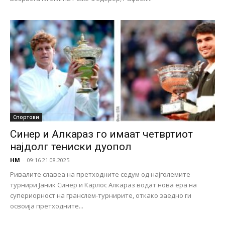
Спортови
Синер и Алкараз го имаат четвртиот
најдолг тениски дуопол
НМ
-
09:16 21.08.2025
Ривалите славеа на претходните седум од најголемите
турнири Јаник Синер и Карлос Алкараз водат нова ера на
супериорност на гранслем-турнирите, откако заедно ги
освоија претходните...