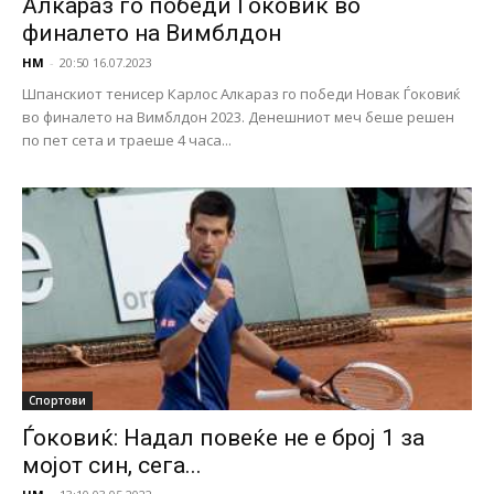
Алкараз го победи Ѓоковиќ во
финалето на Вимблдон
НМ
-
20:50 16.07.2023
Шпанскиот тенисер Карлос Алкараз го победи Новак Ѓоковиќ
во финалето на Вимблдон 2023. Денешниот меч беше решен
по пет сета и траеше 4 часа...
Спортови
Ѓоковиќ: Надал повеќе не е број 1 за
мојот син, сега...