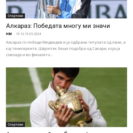
Спортови
Алкараз: Победата многу ми значи
НМ
-
10:16 19.03.2024
Алкараз го победи Медведев и ја одбрани титулата од лани, а
кај тенисерките, Швјонтек беше подобра од Сакари, која ја
совлада и во финалето...
Спортови