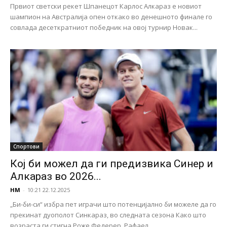
Првиот светски рекет Шпанецот Карлос Алкараз е новиот
шампион на Австралија опен откако во денешното финале го
совлада десеткратниот победник на овој турнир Новак...
Спортови
Кој би можел да ги предизвика Синер и
Алкараз во 2026...
НМ
-
10:21 22.12.2025
„Би-би-си“ избра пет играчи што потенцијално би можеле да го
прекинат дуополот Синкараз, во следната сезона Како што
возраста ги стигна Роже Федерер, Рафаел...