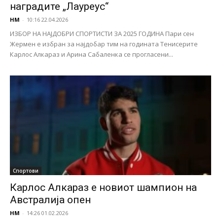
наградите „Лауреус“
НМ
-
10:16 22.04.2026
ИЗБОР НА НАЈДОБРИ СПОРТИСТИ ЗА 2025 ГОДИНА Пари сен
Жермен е избран за најдобар тим на годината Тенисерите
Карлос Алкараз и Арина Сабаленка се прогласени...
Спортови
Карлос Алкараз е новиот шампион на
Австралија опен
НМ
-
14:26 01.02.2026