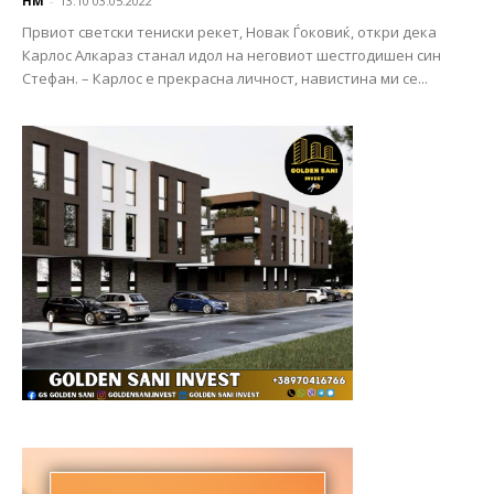
НМ
-
13:10 03.05.2022
Првиот светски тениски рекет, Новак Ѓоковиќ, откри дека
Карлос Алкараз станал идол на неговиот шестгодишен син
Стефан. – Карлос е прекрасна личност, навистина ми се...