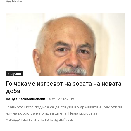
една, а...
Колумни
Го чекаме изгревот на зората на новата
доба
Панде Колемишевски
-
09:45 27.12.2019
Главното мото под кое се дејствува во државата е: работи за
лична корист, а на општа штета. Нема милост за
македонската „напатена душа“, за...