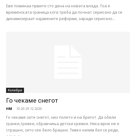
Еве поминаа првите сто дена на новата влада. Тоа е
временската граница кога треба да почнат сериозно да се
динамизираат најавените реформи, заради сериозно...
Колибри
Го чекаме снегот
НМ
-
10:20 29.12.2020
Го чекаме сите снегот, низ полето и на брегот. Да обели
гранки,тревки, обравчиња детски кревки. Нека врне не е
страшно, сито сее бело брашно. Тивко килим бел се реди,