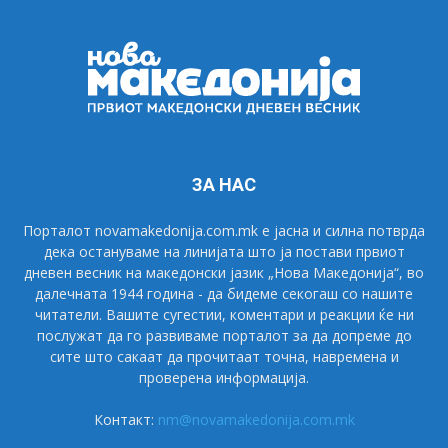
ЗА НАС
Порталот novamakedonija.com.mk е јасна и силна потврда
дека остануваме на линијата што ја постави првиот
дневен весник на македонски јазик „Нова Македонија“, во
далечната 1944 година - да бидеме секогаш со нашите
читатели. Вашите сугестии, коментари и реакции ќе ни
послужат да го развиваме порталот за да допреме до
сите што сакаат да прочитаат точна, навремена и
проверена информација.
Контакт:
nm@novamakedonija.com.mk