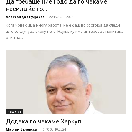
Да требаше ние Годо да го чекаме,
насила ќе го...
Александар Русјаков
-
09:45 26.10.2024
Кога човек има многу работа, не е баш во состојба да следи
што се случува околу него. Најмалку има интерес за политика,
оти таа...
Наш став
Додека го чекаме Херкул
Марјан Велевски
-
10:40 03.10.2024