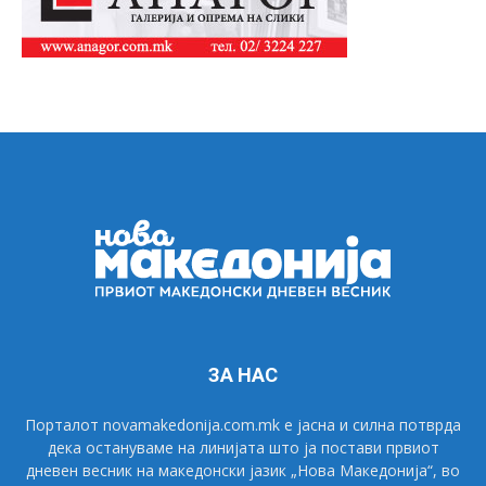
ЗА НАС
Порталот novamakedonija.com.mk е јасна и силна потврда
дека остануваме на линијата што ја постави првиот
дневен весник на македонски јазик „Нова Македонија“, во