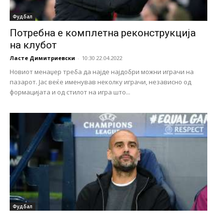
Фудбал
Потребна е комплетна реконструкција
на клубот
Ласте Димитриевски
-
10:30 22.04.2022
Новиот менаџер треба да најде најдобри можни играчи на
пазарот. Јас веќе именував неколку играчи, независно од
формацијата и од стилот на игра што...
Фудбал