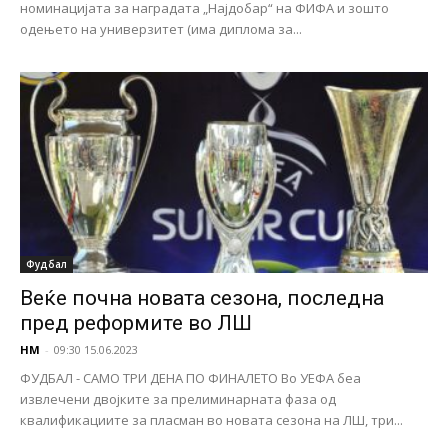
номинацијата за наградата „Најдобар“ на ФИФА и зошто
одењето на универзитет (има диплома за...
Фудбал
Веќе почна новата сезона, последна
пред реформите во ЛШ
НМ
-
09:30 15.06.2023
ФУДБАЛ - САМО ТРИ ДЕНА ПО ФИНАЛЕТО Во УЕФА беа
извлечени двојките за прелиминарната фаза од
квалификациите за пласман во новата сезона на ЛШ, три...