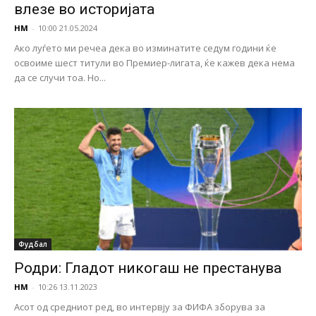
влезе во историјата
НМ
-
10:00 21.05.2024
Ако луѓето ми речеа дека во изминатите седум години ќе
освоиме шест титули во Премиер-лигата, ќе кажев дека нема
да се случи тоа. Но...
Фудбал
Родри: Гладот никогаш не престанува
НМ
-
10:26 13.11.2023
Асот од средниот ред, во интервју за ФИФА зборува за