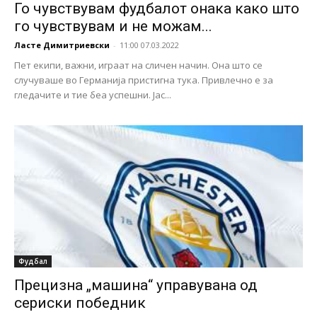
Го чувствувам фудбалот онака како што
го чувствувам и не можам...
Ласте Димитриевски
-
11:00 07.03.2022
Пет екипи, важни, играат на сличен начин. Она што се
случуваше во Германија пристигна тука. Привлечно е за
гледачите и тие беа успешни. Јас...
Фудбал
Прецизна „машина“ управувана од
сериски победник