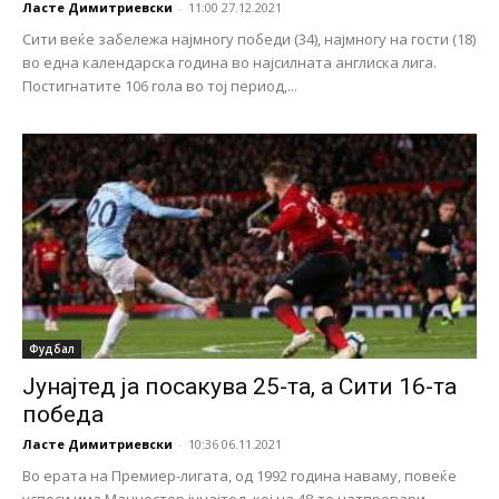
Ласте Димитриевски
-
11:00 27.12.2021
Сити веќе забележа најмногу победи (34), најмногу на гости (18)
во една календарска година во најсилната англиска лига.
Постигнатите 106 гола во тој период,...
Фудбал
Јунајтед ја посакува 25-та, а Сити 16-та
победа
Ласте Димитриевски
-
10:36 06.11.2021
Во ерата на Премиер-лигата, од 1992 година наваму, повеќе
успеси има Манчестер јунајтед, кој на 48-те натпревари