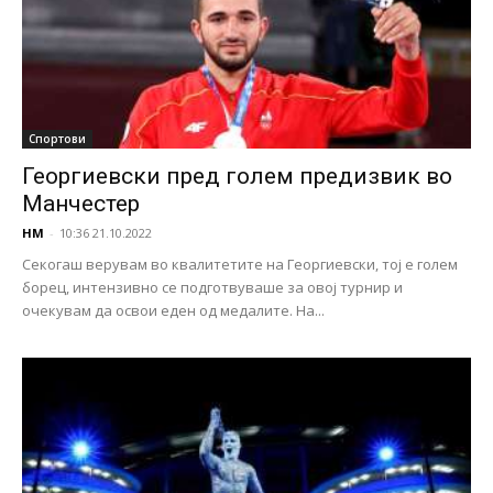
Спортови
Георгиевски пред голем предизвик во
Манчестер
НМ
-
10:36 21.10.2022
Секогаш верувам во квалитетите на Георгиевски, тој е голем
борец, интензивно се подготвуваше за овој турнир и
очекувам да освои еден од медалите. На...