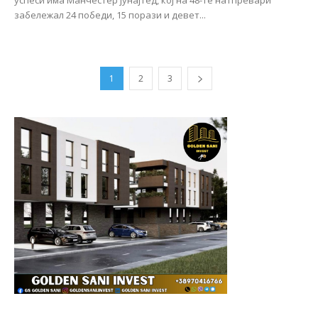
забележал 24 победи, 15 порази и девет...
1
2
3