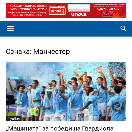
Ознака: Манчестер
Фудбал
„Машината“ за победи на Гвардиола