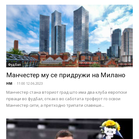
Фудбал
Манчестер му се придружи на Милано
НМ
-
11:00 12.06.2023
Манчестер стана вториот град што има два клуба европски
прваци во фудбал, откако во саботата трофејот го освои
Манчестер сити, а претходно трипати славеше...