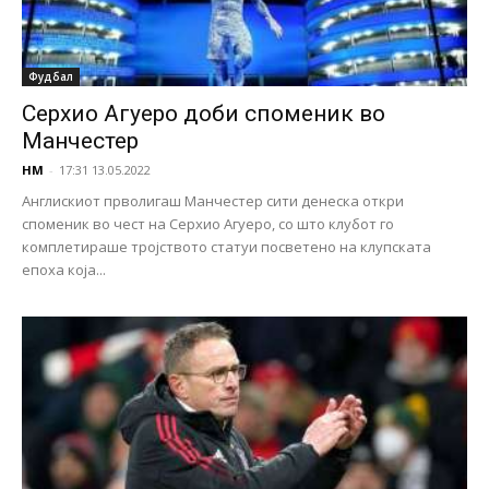
Фудбал
Серхио Агуеро доби споменик во
Манчестер
НМ
-
17:31 13.05.2022
Англискиот прволигаш Манчестер сити денеска откри
споменик во чест на Серхио Агуеро, со што клубот го
комплетираше тројството статуи посветено на клупската
епоха која...