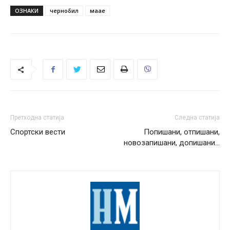
ОЗНАКИ
чернобил
маае
Претходна статија
Следна статија
Спортски вести
Попишани, отпишани,
новозапишани, допишани…