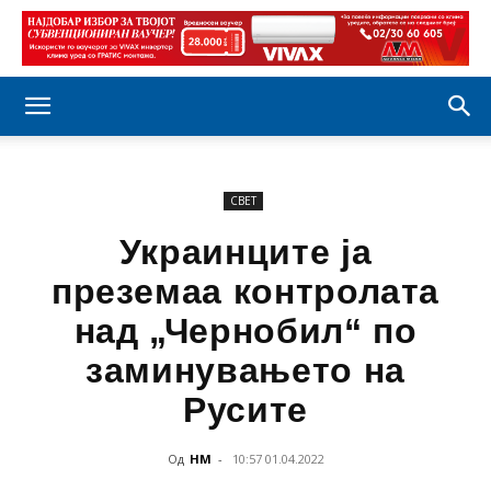
СВЕТ
Украинците ја
преземаа контролата
над „Чернобил“ по
заминувањето на
Русите
Од
НМ
-
10:57 01.04.2022