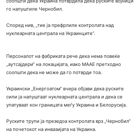
соопшти дека Украина потврдила дека руските војници
го напуштиле Чернобил.
Според нив, „тие ја префрлиле контролата над
нуклеарната централа на Украинците“.
Персоналот на фабриката рече дека нема повеќе
„аутсајдери“ на локацијата, иако МААЕ претходно
соопшти дека не може да го потврди тоа.
Украински „Енергоатом“ вчера објави дека руските
сили ја напуштаат нуклеарната централа и дека се
упатуваат кон границата меѓу Украина и Белорусија.
Руските трупи ја презедоа контролата врз „Чернобил“
на почетокот на инвазијата на Украина.