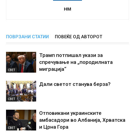
НМ
ПОВРЗАНИ СТАТИИ
ПОВЕЌЕ ОД АВТОРОТ
Трамп потпишал укази за
спречување на „породилната
миграција“
СВЕТ
Дали светот станува берза?
СВЕТ
Отповикани украинските
амбасадори во Албанија, Хрватска
и Црна Гора
СВЕТ