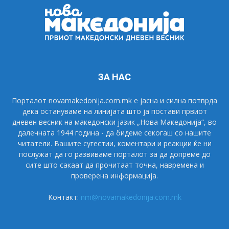
ЗА НАС
Порталот novamakedonija.com.mk е јасна и силна потврда
дека остануваме на линијата што ја постави првиот
дневен весник на македонски јазик „Нова Македонија“, во
далечната 1944 година - да бидеме секогаш со нашите
читатели. Вашите сугестии, коментари и реакции ќе ни
послужат да го развиваме порталот за да допреме до
сите што сакаат да прочитаат точна, навремена и
проверена информација.
Контакт:
nm@novamakedonija.com.mk