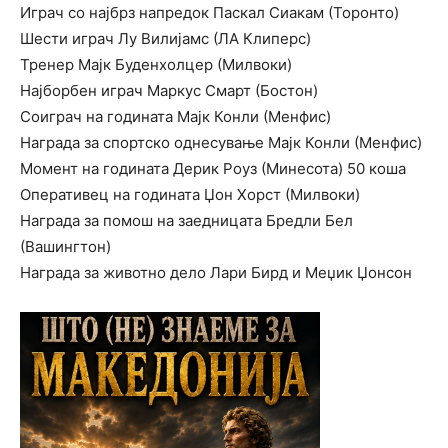
Играч со најбрз напредок Паскал Сиакам (Торонто)
Шести играч Лу Вилијамс (ЛА Клиперс)
Тренер Мајк Буденхолцер (Милвоки)
Најборбен играч Маркус Смарт (Бостон)
Соиграч на годината Мајк Конли (Менфис)
Награда за спортско однесување Мајк Конли (Менфис)
Момент на годината Дерик Роуз (Минесота) 50 коша
Оперативец на годината Џон Хорст (Милвоки)
Награда за помош на заедницата Бредли Бел
(Вашингтон)
Награда за животно дело Лари Бирд и Меџик Џонсон