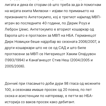
лигата и дека ќе сторам сѐ што треба за да ѝ помогнам
на мојата екипа Милвоки – изјави по примањето на
признанието Антетокумпо, кој е третиот најмлад МВП-
играч во последните 40 години, по Дерик Роуз и
Леброн Џемс. Антетокумпо е вториот кошаркар од
Европа што е прогласен за МВП на НБА. Германецот
Дирк Новицки беше најдобар во сезоната 2006/2007, а
други кошаркари што не се од САД и што биле
прогласени за МВП се Нигериецот Хаким Олајџувон
(1993/1994) и Канаѓанецот Стив Неш (2004/2005 и
2005/2006).
Дончиќ при гласањето доби дури 98 гласа од можните
100, а сезонава имаше просек од 20 поена, по пет
скока и асистенции по натпревар, е петти во НБА-
историја со ваков просек како дебитант.