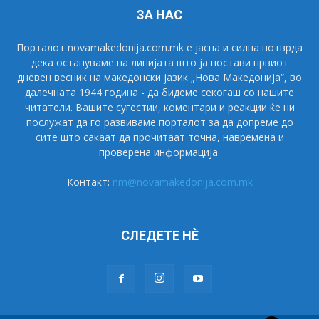
ЗА НАС
Порталот novamakedonija.com.mk е јасна и силна потврда
дека остануваме на линијата што ја постави првиот
дневен весник на македонски јазик „Нова Македонија“, во
далечната 1944 година - да бидеме секогаш со нашите
читатели. Вашите сугестии, коментари и реакции ќе ни
послужат да го развиваме порталот за да допреме до
сите што сакаат да прочитаат точна, навремена и
проверена информација.
Контакт:
nm@novamakedonija.com.mk
СЛЕДЕТЕ НÈ