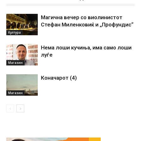
Магична вечер со виолинистот
Стефан Миленковиќ и „Профундис“
Култура
Нема лоши кучиња, има само лоши
луѓе
Магазин
Коначарот (4)
Магазин