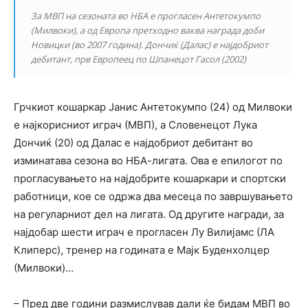
За МВП на сезоната во НБА е прогласен Антетокумпо
(Милвоки), а од Европа претходно ваква награда доби
Новицки (во 2007 година). Дончиќ (Далас) е најдобриот
дебитант, прв Европеец по Шпанецот Гасол (2002)
Грчкиот кошаркар Јанис Антетокумпо (24) од Милвоки
е најкорисниот играч (МВП), а Словенецот Лука
Дончиќ (20) од Далас е најдобриот дебитант во
изминатава сезона во НБА-лигата. Ова е епилогот по
прогласувањето на најдобрите кошаркари и спортски
работници, кое се одржа два месеца по завршувањето
на регуларниот дел на лигата. Од другите награди, за
најдобар шести играч е прогласен Лу Вилијамс (ЛА
Клиперс), тренер на годината е Мајк Буденхолцер
(Милвоки)…
– Пред две години размислував дали ќе бидам МВП во