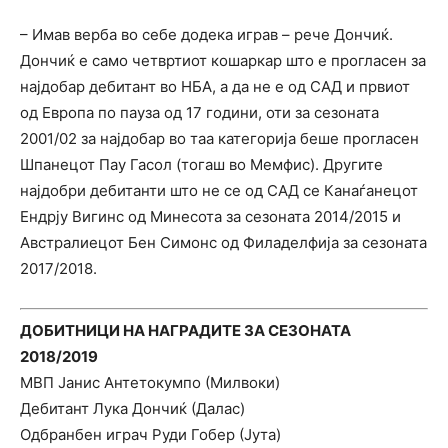
– Имав верба во себе додека играв – рече Дончиќ.
Дончиќ е само четвртиот кошаркар што е прогласен за
најдобар дебитант во НБА, а да не е од САД и првиот
од Европа по пауза од 17 години, оти за сезоната
2001/02 за најдобар во таа категорија беше прогласен
Шпанецот Пау Гасол (тогаш во Мемфис). Другите
најдобри дебитанти што не се од САД се Канаѓанецот
Ендрју Вигинс од Минесота за сезоната 2014/2015 и
Австралиецот Бен Симонс од Филаделфија за сезоната
2017/2018.
ДОБИТНИЦИ НА НАГРАДИТЕ ЗА СЕЗОНАТА
2018/2019
МВП Јанис Антетокумпо (Милвоки)
Дебитант Лука Дончиќ (Далас)
Одбранбен играч Руди Гобер (Јута)