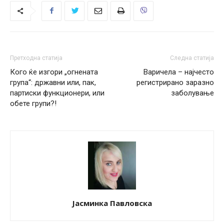
Претходна статија
Следна статија
Кого ќе изгори „огнената
Варичела – најчесто
група“: државни или, пак,
регистрирано заразно
партиски функционери, или
заболување
обете групи?!
Јасминка Павловска