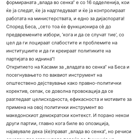
формираната „влада во сенка“ е со 16 одделенија, кои
ќе ја следат, ќе ја надгледуваат и ќе ја контролираат
работата на министерствата, и едно за дијаспората!
Според Беса, „сето тоа ќе функционира сѐ до
предвремените избори, ’кога и да се случат тие‘, со
цел да ги лоцираат слабостите и проблемите на
институциите и да ги креираат политиките на
партијата во иднина“!
Откритието на Касами за „владата во сенка“ на Беса и
посегнувањето по ваквиот инструмент на
општествено дејствување како правно-политички
коректив, сепак, се доволна провокација да се
разгледаат целисходноста, ефикасноста и мотивите за
примена на овој политички инструмент во
македонскиот демократски контекст. И порано некои
други партии, главно кога биле во опозиција,
најавувале дека (ќе)прават „влада во сенка“, но речиси