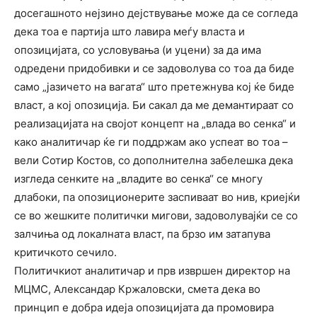
досегашното нејзино дејствување може да се согледа
дека тоа е партија што лавира меѓу власта и
опозицијата, со условувања (и уцени) за да има
одредени придобивки и се задоволува со тоа да биде
само „јазичето на вагата“ што претежнува кој ќе биде
власт, а кој опозиција. Би сакал да ме демантираат со
реализацијата на својот концепт на „влада во сенка“ и
како аналитичар ќе ги поддржам ако успеат во тоа –
вели Сотир Костов, со дополнителна забелешка дека
изгледа сенките на „владите во сенка“ се многу
длабоки, па опозиционерите заспиваат во нив, криејќи
се во жешките политички мигови, задоволувајќи се со
залчиња од локалната власт, па брзо им затапува
критичкото сечило.
Политичкиот аналитичар и прв извршен директор на
МЦМС, Александар Кржаловски, смета дека во
принцип е добра идеја опозицијата да промовира