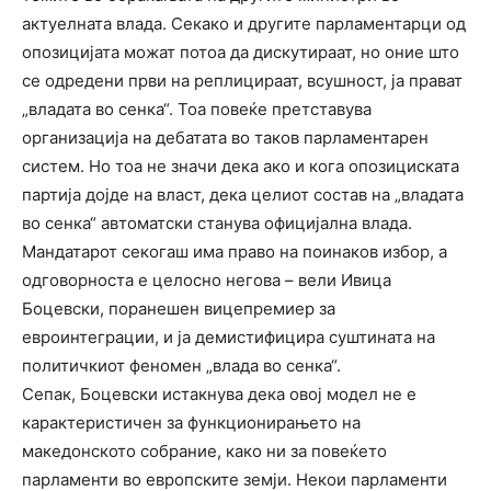
актуелната влада. Секако и другите парламентарци од
опозицијата можат потоа да дискутираат, но оние што
се одредени први на реплицираат, всушност, ја прават
„владата во сенка“. Тоа повеќе претставува
организација на дебатата во таков парламентарен
систем. Но тоа не значи дека ако и кога опозициската
партија дојде на власт, дека целиот состав на „владата
во сенка“ автоматски станува официјална влада.
Мандатарот секогаш има право на поинаков избор, а
одговорноста е целосно негова – вели Ивица
Боцевски, поранешен вицепремиер за
евроинтеграции, и ја демистифицира суштината на
политичкиот феномен „влада во сенка“.
Сепак, Боцевски истакнува дека овој модел не е
карактеристичен за функционирањето на
македонското собрание, како ни за повеќето
парламенти во европските земји. Некои парламенти