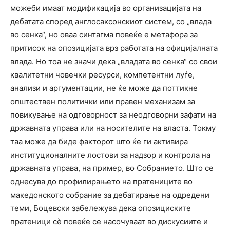
можеби имаат модификација во организацијата на
дебатата според англосаксонскиот систем, со „влада
во сенка“, но оваа синтагма повеќе е метафора за
притисок на опозицијата врз работата на официјалната
влада. Но тоа не значи дека „владата во сенка“ со свои
квалитетни човечки ресурси, компетентни луѓе,
анализи и аргументации, не ќе може да поттикне
општествен политички или правен механизам за
повикување на одговорност за неодговорни зафати на
државната управа или на носителите на власта. Токму
таа може да биде факторот што ќе ги активира
институционалните лостови за надзор и контрола на
државната управа, на пример, во Собранието. Што се
однесува до профилирањето на пратениците во
македонското собрание за дебатирање на одредени
теми, Боцевски забележува дека опозициските
пратеници сѐ повеќе се насочуваат во дискусиите и