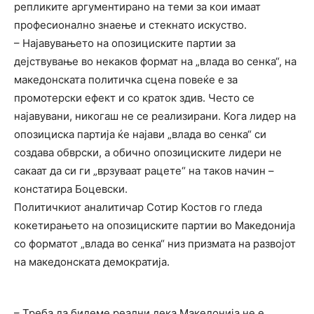
репликите аргументирано на теми за кои имаат
професионално знаење и стекнато искуство.
– Најавувањето на опозициските партии за
дејствување во некаков формат на „влада во сенка“, на
македонската политичка сцена повеќе е за
промотерски ефект и со краток здив. Често се
најавувани, никогаш не се реализирани. Кога лидер на
опозициска партија ќе најави „влада во сенка“ си
создава обврски, а обично опозициските лидери не
сакаат да си ги „врзуваат рацете“ на таков начин –
констатира Боцевски.
Политичкиот аналитичар Сотир Костов го гледа
кокетирањето на опозициските партии во Македонија
со форматот „влада во сенка“ низ призмата на развојот
на македонската демократија.
– Треба да бидеме реални дека Македонија не е