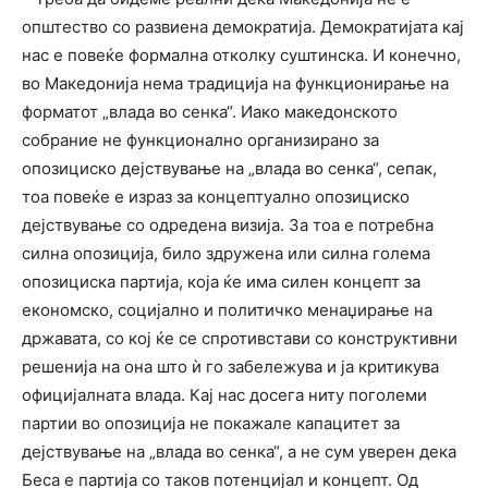
општество со развиена демократија. Демократијата кај
нас е повеќе формална отколку суштинска. И конечно,
во Македонија нема традиција на функционирање на
форматот „влада во сенка“. Иако македонското
собрание не функционално организирано за
опозициско дејствување на „влада во сенка“, сепак,
тоа повеќе е израз за концептуално опозициско
дејствување со одредена визија. За тоа е потребна
силна опозиција, било здружена или силна голема
опозициска партија, која ќе има силен концепт за
економско, социјално и политичко менаџирање на
државата, со кој ќе се спротивстави со конструктивни
решенија на она што ѝ го забележува и ја критикува
официјалната влада. Кај нас досега ниту поголеми
партии во опозиција не покажале капацитет за
дејствување на „влада во сенка“, а не сум уверен дека
Беса е партија со таков потенцијал и концепт. Од