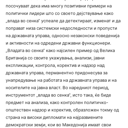
посочуваат дека има многу позитивни примери на
политички лидери што со своето дејствување како
„влада во сенка“ успеале да детектираат, изменат и да
поправат низа системски недоследности и пропусти
на државната управа, односно незаконски поведенија
и активности на одредени државни функционери.
„Владата во сенка“ како најсилен пример од Велика
Британија со своите укажувања, анализи, јавни
експликации, контрола, коректив и надзор над
државната управа, перманентно придонесува за
унапредување на работата на државната управа и на
носителите на јавна власт. Во наредниот период,
инструментот „влада во сенка“, исто така, ќе биде
предмет на анализа, како контролен политичко-
општествен надзор и коректив, образложен токму од
страна на високи дипломати на најразвиените
демократски земји, кои во Македонија имаат свои