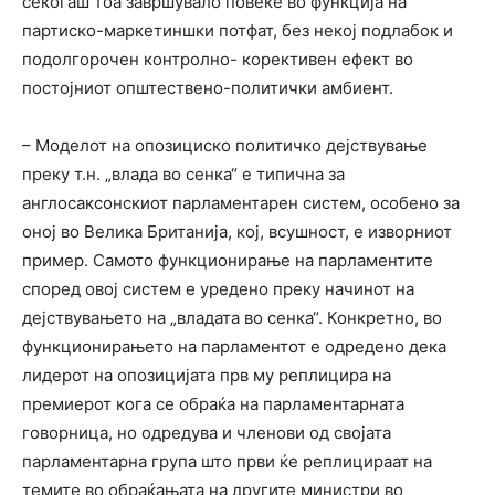
секогаш тоа завршувало повеќе во функција на
партиско-маркетиншки потфат, без некој подлабок и
подолгорочен контролно- корективен ефект во
постојниот општествено-политички амбиент.
– Моделот на опозициско политичко дејствување
преку т.н. „влада во сенка“ е типична за
англосаксонскиот парламентарен систем, особено за
оној во Велика Британија, кој, всушност, е изворниот
пример. Самото функционирање на парламентите
според овој систем е уредено преку начинот на
дејствувањето на „владата во сенка“. Конкретно, во
функционирањето на парламентот е одредено дека
лидерот на опозицијата прв му реплицира на
премиерот кога се обраќа на парламентарната
говорница, но одредува и членови од својата
парламентарна група што први ќе реплицираат на
темите во обраќањата на другите министри во