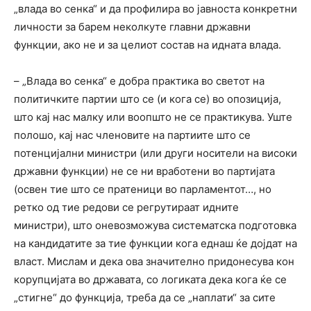
„влада во сенка“ и да профилира во јавноста конкретни
личности за барем неколкуте главни државни
функции, ако не и за целиот состав на идната влада.
– „Влада во сенка“ е добра практика во светот на
политичките партии што се (и кога се) во опозиција,
што кај нас малку или воопшто не се практикува. Уште
полошо, кај нас членовите на партиите што се
потенцијални министри (или други носители на високи
државни функции) не се ни вработени во партијата
(освен тие што се пратеници во парламентот…, но
ретко од тие редови се регрутираат идните
министри), што оневозможува систематска подготовка
на кандидатите за тие функции кога еднаш ќе дојдат на
власт. Мислам и дека ова значително придонесува кон
корупцијата во државата, со логиката дека кога ќе се
„стигне“ до функција, треба да се „наплати“ за сите