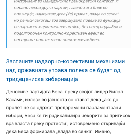
инструмент во македонскиот демократски контекст. И
порано некои други партии, главно кога биле во
опозиција, најавувале дека (ќе) прават „влада во сенка“,
но речиси секогаш тоа завршувало повеќе во функција
на партиско-маркетиншки потфат, без некој подлабок и
подолгорочен контролно-корективен ефект во
постојниот општествено-политички амбиент
Заспаните надзорно-корективни механизми
над државната управа полека се будат од
тридецениска хибернација
Деновиве партијата Беса, преку својот лидер Билал
Касами, излезе во јавноста со ставот дека „ако до
пролет не се одржат предвремени парламентрани
избори, Беса ќе ги радикализира чекорите за притисок
врз власта преку протести“, истовремено откривајќи
дека Беса формирала „влада во сенка“. Имено,