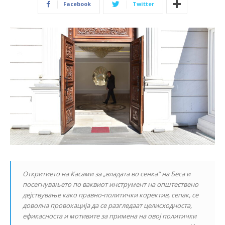
Facebook
Twitter
Откритието на Касами за „владата во сенка“ на Беса и
посегнувањето по ваквиот инструмент на општествено
дејствување како правно-политички коректив, сепак, се
доволна провокација да се разгледаат целисходноста,
ефикасноста и мотивите за примена на овој политички