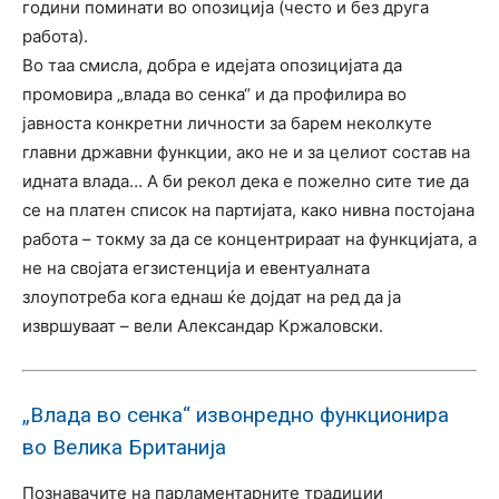
години поминати во опозиција (често и без друга
работа).
Во таа смисла, добра е идејата опозицијата да
промовира „влада во сенка“ и да профилира во
јавноста конкретни личности за барем неколкуте
главни државни функции, ако не и за целиот состав на
идната влада… А би рекол дека е пожелно сите тие да
се на платен список на партијата, како нивна постојана
работа – токму за да се концентрираат на функцијата, а
не на својата егзистенција и евентуалната
злоупотреба кога еднаш ќе дојдат на ред да ја
извршуваат – вели Александар Кржаловски.
„Влада во сенка“ извонредно функционира
во Велика Британија
Познавачите на парламентарните традиции