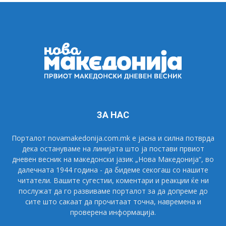
ЗА НАС
Порталот novamakedonija.com.mk е јасна и силна потврда
дека остануваме на линијата што ја постави првиот
дневен весник на македонски јазик „Нова Македонија“, во
далечната 1944 година - да бидеме секогаш со нашите
читатели. Вашите сугестии, коментари и реакции ќе ни
послужат да го развиваме порталот за да допреме до
сите што сакаат да прочитаат точна, навремена и
проверена информација.