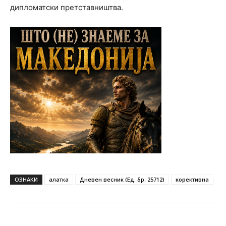
дипломатски претставништва.
ОЗНАКИ
алатка
Дневен весник (Ед. бр. 25712)
корективна