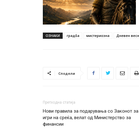
ОЗНАКИ
градба
мистериозна
Дневен весни
Сподели
Претходна статија
Нови правила за подарувања со Законот за
игри на среќа, велат од Министерство за
финансии