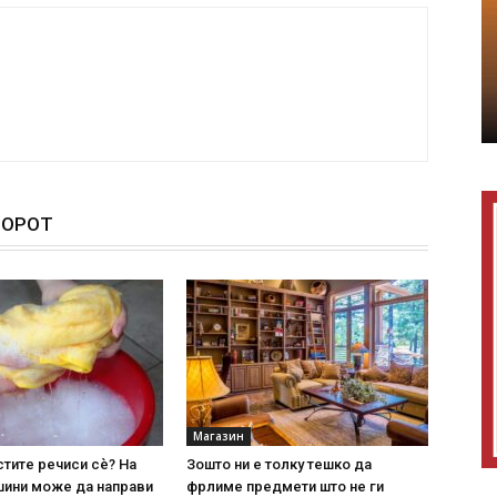
ТОРОТ
Магазин
стите речиси сè? На
Зошто ни е толку тешко да
шини може да направи
фрлиме предмети што не ги