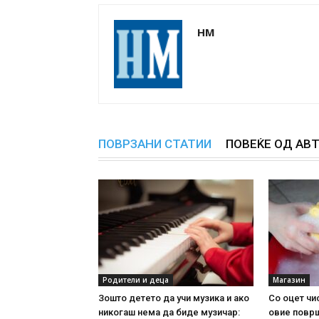
НМ
ПОВРЗАНИ СТАТИИ
ПОВЕЌЕ ОД АВ
Родители и деца
Магазин
Зошто детето да учи музика и ако
Со оцет чи
никогаш нема да биде музичар:
овие повр