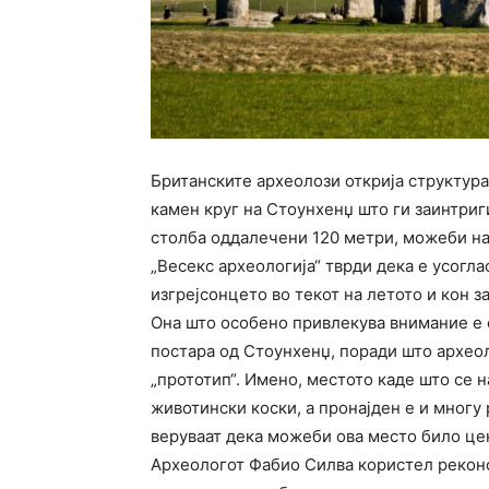
Британските археолози открија структура
камен круг на Стоунхенџ што ги заинтриги
столба оддалечени 120 метри, можеби на 
„Весекс археологија“ тврди дека е усогла
изгрејсонцето во текот на летото и кон з
Она што особено привлекува внимание е ф
постара од Стоунхенџ, поради што археол
„прототип“. Имено, местото каде што се н
животински коски, а пронајден е и многу 
веруваат дека можеби ова место било це
Археологот Фабио Силва користел реконст