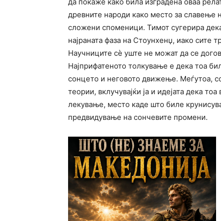
да покаже како била изградена оваа рела
древните народи како место за славење н
сложени споменици. Тимот сугерира дека
најраната фаза на Стоунхенџ, иако сите 
Научниците сè уште не можат да се догов
Најприфатеното толкување е дека тоа би
сонцето и неговото движење. Меѓутоа, со
теории, вклучувајќи ја и идејата дека тоа
лекување, место каде што биле крунисув
предвидување на сончевите промени.