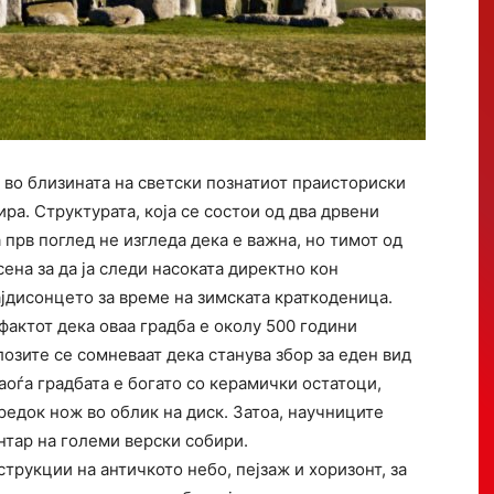
 во близината на светски познатиот праисториски
ра. Структурата, која се состои од два дрвени
прв поглед не изгледа дека е важна, но тимот од
сена за да ја следи насоката директно кон
ајдисонцето за време на зимската краткоденица.
актот дека оваа градба е околу 500 години
озите се сомневаат дека станува збор за еден вид
аоѓа градбата е богато со керамички остатоци,
редок нож во облик на диск. Затоа, научниците
нтар на големи верски собири.
рукции на античкото небо, пејзаж и хоризонт, за