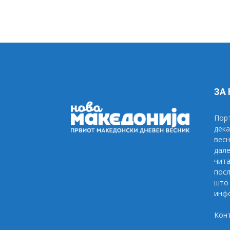
ЗА
Порт
дека
весн
дале
чита
посл
што 
инфо
Кон