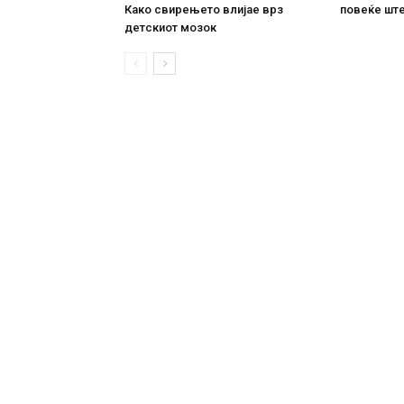
Како свирењето влијае врз
повеќе ште
детскиот мозок