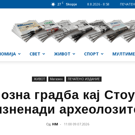
C
27
8.8.2026 - 8:58
ПЕЧАТЕН
Skopje
НОМИЈА
СВЕТ
ЖИВОТ
СПОРТ
МУЛТИМЕ
ЖИВОТ
Магазин
ПЕЧАТЕНО ИЗДАНИЕ
озна градба кај Стоу
изненади археолозит
Од
НМ
-
11:00 09.07.2026