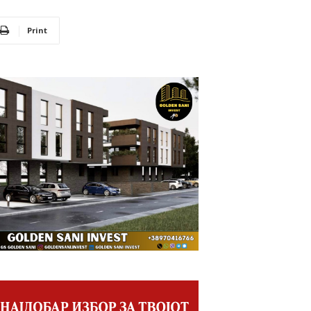
Print