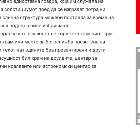
тивно едноставна градба, која им служела на
а солстициумот пред да се изградат потрајни
 слична структура можеби постоела за време на
траги подоцна биле избришани.
орат за што всушност се користел камениот круг.
л храм или место за богослужба посветена на
 текот на годините беа презентирани и други
 всушност бил храм на друидите, центар за
ани кралевите или астрономски центар за