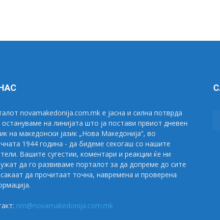
 НАС
С
алот novamakedonija.com.mk е јасна и силна потврда
 остануваме на линијата што ја постави првиот дневен
ик на македонски јазик „Нова Македонија“, во
чната 1944 година - да бидеме секогаш со нашите
тели. Вашите сугестии, коментари и реакции ќе ни
ужат да го развиваме порталот за да допреме до сите
сакаат да прочитаат точна, навремена и проверена
рмација.
такт:
nm@novamakedonija.com.mk