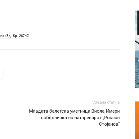
к (Ед. бр. 26749)
Следна статија
Младата балетска уметница Виола Имери
победничка на натпреварот „Роксан
Стојанов“