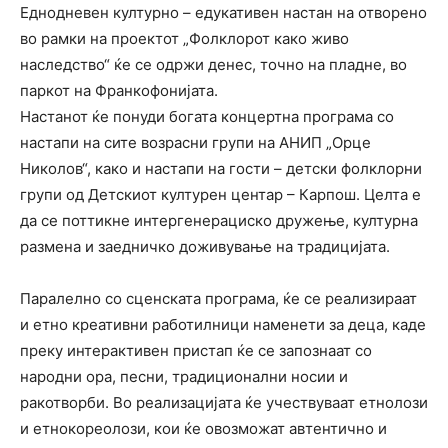
Еднодневен културно – едукативен настан на отворено
во рамки на проектот „Фолклорот како живо
наследство“ ќе се одржи денес, точно на пладне, во
паркот на Франкофонијата.
Настанот ќе понуди богата концертна програма со
настапи на сите возрасни групи на АНИП „Орце
Николов“, како и настапи на гости – детски фолклорни
групи од Детскиот културен центар – Карпош. Целта е
да се поттикне интергенерациско дружење, културна
размена и заедничко доживување на традицијата.
Паралелно со сценската програма, ќе се реализираат
и етно креативни работилници наменети за деца, каде
преку интерактивен пристап ќе се запознаат со
народни ора, песни, традиционални носии и
ракотворби. Во реализацијата ќе учествуваат етнолози
и етнокореолози, кои ќе овозможат автентично и