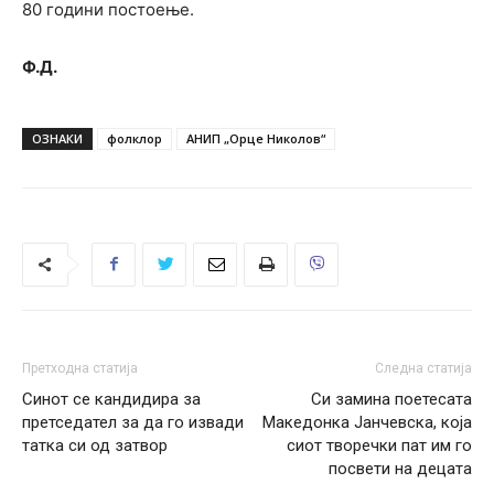
80 години постоење.
Ф.Д.
ОЗНАКИ
фолклор
АНИП „Орце Николов“
Претходна статија
Следна статија
Синот се кандидира за
Си замина поетесата
претседател за да го извади
Македонка Јанчевска, која
татка си од затвор
сиот творечки пат им го
посвети на децата