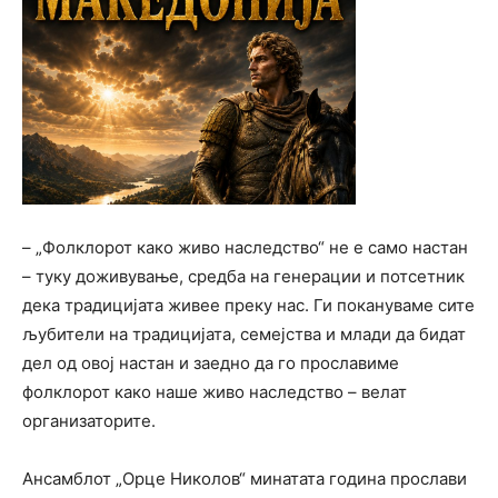
– „Фолклорот како живо наследство“ не е само настан
– туку доживување, средба на генерации и потсетник
дека традицијата живее преку нас. Ги покануваме сите
љубители на традицијата, семејства и млади да бидат
дел од овој настан и заедно да го прославиме
фолклорот како наше живо наследство – велат
организаторите.
Ансамблот „Орце Николов“ минатата година прослави