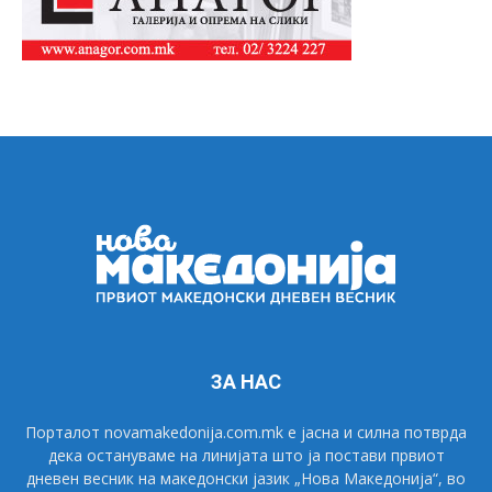
ЗА НАС
Порталот novamakedonija.com.mk е јасна и силна потврда
дека остануваме на линијата што ја постави првиот
дневен весник на македонски јазик „Нова Македонија“, во