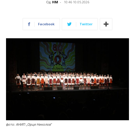
Од
НМ
-
10:46 10.05.2026
Facebook
Twitter
фото: АНИП „Орце Николов“