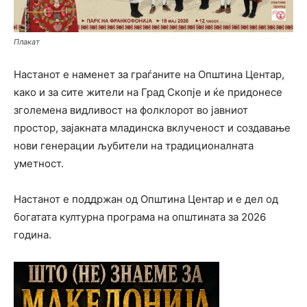
Плакат
Настанот е наменет за граѓаните на Општина Центар,
како и за сите жители на Град Скопје и ќе придонесе
зголемена видливост на фолклорот во јавниот
простор, зајакната младинска вклученост и создавање
нови генерации љубители на традиционалната
уметност.
Настанот е поддржан од Општина Центар и е дел од
богатата културна програма на општината за 2026
година.