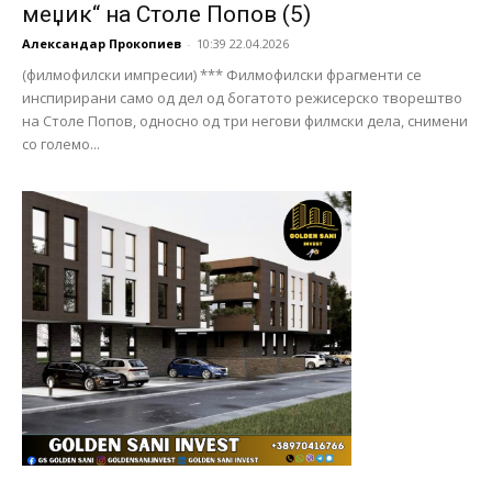
меџик“ на Столе Попов (5)
Александар Прокопиев
-
10:39 22.04.2026
(филмофилски импресии) *** Филмофилски фрагменти се
инспирирани само од дел од богатото режисерско творештво
на Столе Попов, односно од три негови филмски дела, снимени
со големо...