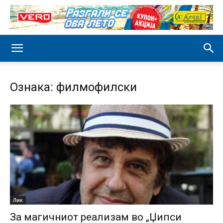
Ознака: филмофилски
Лик
За магичниот реализам во „Џипси