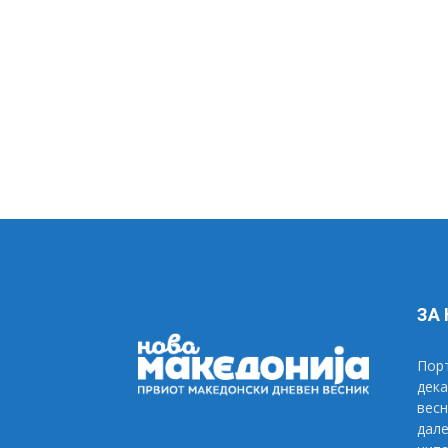
ЗА
Порт
дека
весн
дале