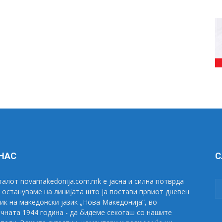
 НАС
С
алот novamakedonija.com.mk е јасна и силна потврда
 остануваме на линијата што ја постави првиот дневен
ик на македонски јазик „Нова Македонија“, во
чната 1944 година - да бидеме секогаш со нашите