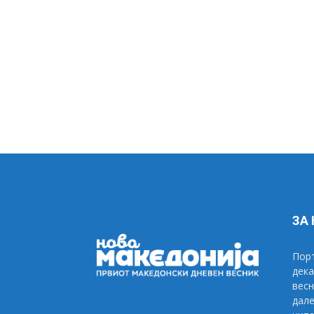
ЗА
Порт
дека
весн
дале