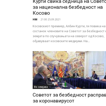
Курти свика седница на Совет
за национална безбедност на
Косово
НМ
-
21:00 25.09.2021
Косовскиот премиер, Албин Курти, ги повика на
состанок членовите на Советот за безбедност 
земјата по случувањата на северот од Косово,
објавуваат косовските медиуми. На...
Во земјава
Советот за безбедност распра
за коронавирусот