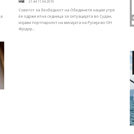
НМ
-
21:44 11.04.2019
Советот за безбедност на Обединети нации утре
за
ќе одржи итна седница за ситуацијата во Судан,
т
изјави портпаролот на мисијата на Русија во ОН
.
Фјодор...