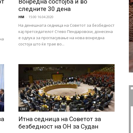
от
Вонредна состојба и во
следните 30 дена
НМ
-
15:00 16.04.2020
На денешната седница на Советот за безбедност
кај претседателот Стево Пендаровски, донесена
е одлука за прогласување на нова вонредна
на
состоја што ќе трае во...
СВЕТ
ва
Итна седница на Советот за
безбедност на ОН за Судан