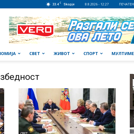
C
33.4
8.8.2026 - 12:27
ПЕЧАТЕН
Skopje
НОМИЈА
СВЕТ
ЖИВОТ
СПОРТ
МУЛТИМЕ
езбедност
СВЕТ