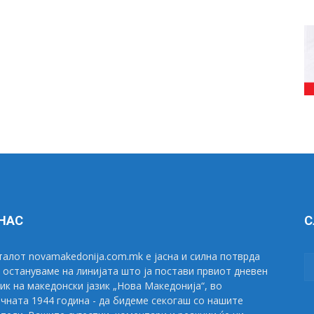
 НАС
С
алот novamakedonija.com.mk е јасна и силна потврда
 остануваме на линијата што ја постави првиот дневен
ик на македонски јазик „Нова Македонија“, во
чната 1944 година - да бидеме секогаш со нашите