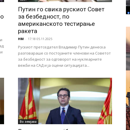
Путин го свика рускиот Совет
го
за безбедност, по
.
американското тестирање
ракета
НМ
-
17:18 05.11.2025
ги
ад
Рускиот претседател Владимир Путин денеска
ки
разговараше со постојаните членови на Советот
за безбедност за одговорот на нуклеарните
вежби на САД и ја оцени ситуацијата...
Во земјава