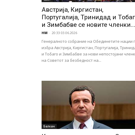
Австрија, Киргистан,
Португалија, Тринидад и Тоба
и Зимбабве се новите членки..
НМ
-
20:33 03.06.2026
Генералното собрание на Обединетите нации 
избра Австрија, Киргистан, Португалија, Тринид
и Тобаго и Зимбабве за нови непостојани член
на Советот за безбедност на...
Балкан