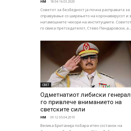
НМ
-
18:04 16.03.2020
Советот за безбедност ја почна расправата за
справување со ширењето на коронавирусот и 
натамошните чекори на институциите. Совето
го свика претседателот, Стево Пендаровски, а..
СВЕТ
Одметнатиот либиски генерал
го привлече вниманието на
светските сили
НМ
-
09:12 05.04.2019
Велика Британија побара итен состанок на