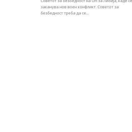
Советот за безбедност на ОН за Либија, каде с
заканува нов воен конфликт. Советот за
безбедност треба да се...