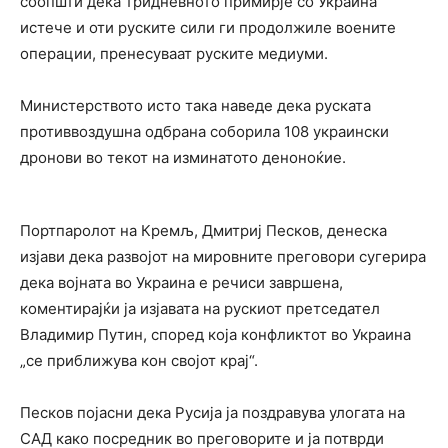
соопшти дека тридневното примирје со Украина
истече и оти руските сили ги продолжиле воените
операции, пренесуваат руските медиуми.
Министерството исто така наведе дека руската
противвоздушна одбрана соборила 108 украински
дронови во текот на изминатото деноноќие.
Портпаролот на Кремљ, Дмитриј Песков, денеска
изјави дека развојот на мировните преговори сугерира
дека војната во Украина е речиси завршена,
коментирајќи ја изјавата на рускиот претседател
Владимир Путин, според која конфликтот во Украина
„се приближува кон својот крај“.
Песков појасни дека Русија ја поздравува улогата на
САД како посредник во преговорите и ја потврди