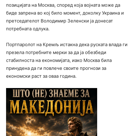
позицијата на Москва, според која војната може да
биде запрена во кој било момент, доколку Украина и
претседателот Володимир Зеленски ја донесат
потребната одлука.
Портпаролот на Кремљ истакна дека руската влада ги
презела потребните мерки за да ја обезбеди
стабилноста на економијата, иако Москва била
принудена да ги повлече своите прогнози за
економски раст за оваа година.