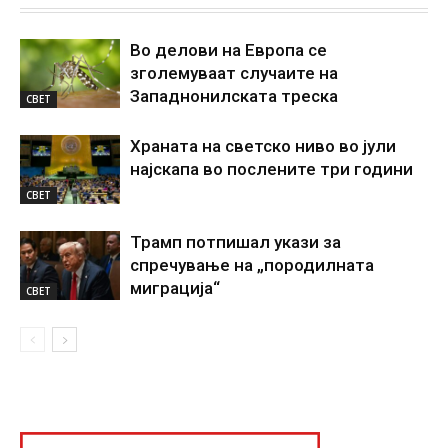
Во делови на Европа се
зголемуваат случаите на
Западнонилската треска
СВЕТ
Храната на светско ниво во јули
најскапа во послените три години
СВЕТ
Трамп потпишал укази за
спречување на „породилната
миграција“
СВЕТ