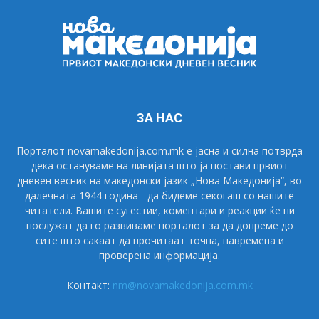
ЗА НАС
Порталот novamakedonija.com.mk е јасна и силна потврда
дека остануваме на линијата што ја постави првиот
дневен весник на македонски јазик „Нова Македонија“, во
далечната 1944 година - да бидеме секогаш со нашите
читатели. Вашите сугестии, коментари и реакции ќе ни
послужат да го развиваме порталот за да допреме до
сите што сакаат да прочитаат точна, навремена и
проверена информација.
Контакт:
nm@novamakedonija.com.mk