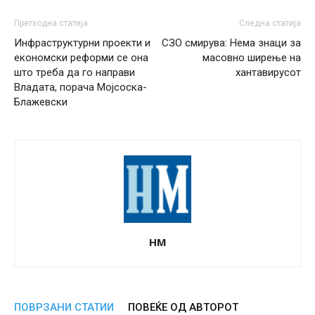
Претходна статија
Следна статија
Инфраструктурни проекти и
СЗО смирува: Нема знаци за
економски реформи се она
масовно ширење на
што треба да го направи
хантавирусот
Владата, порача Мојсоска-
Блажевски
НМ
ПОВРЗАНИ СТАТИИ
ПОВЕЌЕ ОД АВТОРОТ