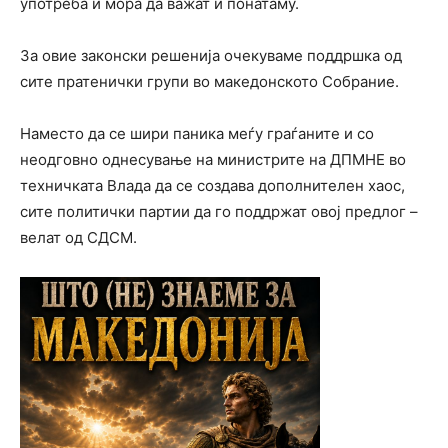
употреба и мора да важат и понатаму.
За овие законски решенија очекуваме поддршка од
сите пратенички групи во македонското Собрание.
Наместо да се шири паника меѓу граѓаните и со
неодговно однесување на министрите на ДПМНЕ во
техничката Влада да се создава дополнителен хаос,
сите политички партии да го поддржат овој предлог –
велат од СДСМ.