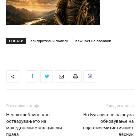
ОЗНАКИ
осигурителни полиси
важност на возачки
Претходна статија
Следна статија
Непоколебливо кон
Во Бугарија се најавува
остварувањето на
обновување на
македонските малцински
најантисемитистичкиот
права
весник