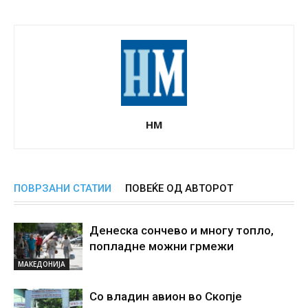
НМ
ПОВРЗАНИ СТАТИИ
ПОВЕЌЕ ОД АВТОРОТ
Денеска сончево и многу топло,
попладне можни грмежи
МАКЕДОНИЈА
Со владин авион во Скопје