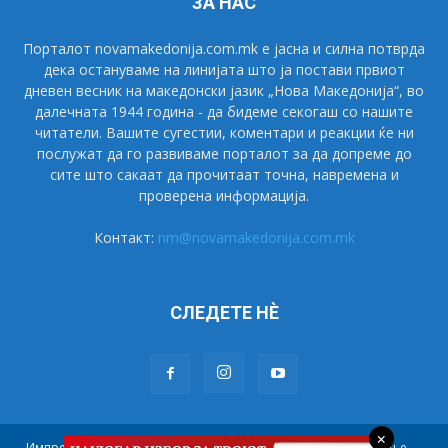
ЗА НАС
Порталот novamakedonija.com.mk е јасна и силна потврда
дека остануваме на линијата што ја постави првиот
дневен весник на македонски јазик „Нова Македонија“, во
далечната 1944 година - да бидеме секогаш со нашите
читатели. Вашите сугестии, коментари и реакции ќе ни
послужат да го развиваме порталот за да допреме до
сите што сакаат да прочитаат точна, навремена и
проверена информација.
Контакт:
nm@novamakedonija.com.mk
СЛЕДЕТЕ НÈ
×
Импресум
Маркетинг
Претплата
Правила на користење