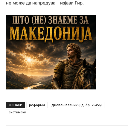
не може да напредува – изјави Гир.
ОЗНАКИ
реформи
Дневен весник (Ед. бр. 25456)
системски