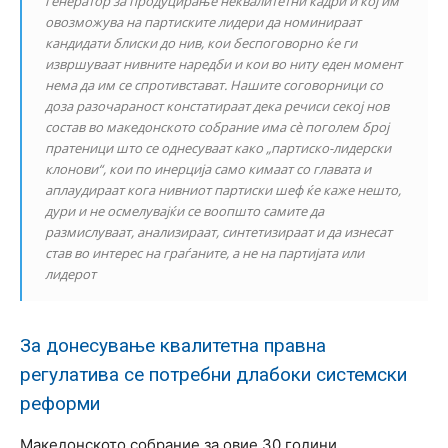
генератор за продуцирање неквалитетни кадри и кој им
овозможува на партиските лидери да номинираат
кандидати блиски до нив, кои беспоговорно ќе ги
извршуваат нивните наредби и кои во ниту еден момент
нема да им се спротивстават. Нашите соговорници со
доза разочараност констатираат дека речиси секој нов
состав во македонското собрание има сѐ поголем број
пратеници што се однесуваат како „партиско-лидерски
клонови“, кои по инерција само кимаат со главата и
аплаудираат кога нивниот партиски шеф ќе каже нешто,
дури и не осмелувајќи се воопшто самите да
размислуваат, анализираат, синтетизираат и да изнесат
став во интерес на граѓаните, а не на партијата или
лидерот
За донесување квалитетна правна
регулатива се потребни длабоки системски
реформи
Македонското собрание за овие 30 години