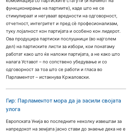
комбинација со партиските статути (и начинот на
функционирање на партиите), каде што не се
стимулираат и негуваат вредности на одговорност,
отчетност, интегритет и пред сè професионализам,
туку лојалност кон партијата и особено кон лидерот.
Ова продуцира партиски послушници (во најголем
дел) на партиските листи за избори, кои понатаму
работат како што ќе наложи партијата, а не како што
налага Уставот – по сопствено убедување и со
одговорност за тоа што се работи и гласа во
Парламентот – истакнува Кржаловски.
Гир: Парламентот мора да ја засили својата
улога
Европската Унија во последните неколку извештаи за
напредокот на земјата јасно стави до знаење дека не е