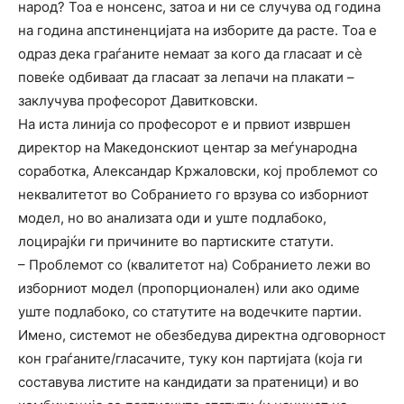
народ? Тоа е нонсенс, затоа и ни се случува од година
на година апстиненцијата на изборите да расте. Тоа е
одраз дека граѓаните немаат за кого да гласаат и сè
повеќе одбиваат да гласаат за лепачи на плакати –
заклучува професорот Давитковски.
На иста линија со професорот е и првиот извршен
директор на Македонскиот центар за меѓународна
соработка, Александар Кржаловски, кој проблемот со
неквалитетот во Собранието го врзува со изборниот
модел, но во анализата оди и уште подлабоко,
лоцирајќи ги причините во партиските статути.
– Проблемот со (квалитетот на) Собранието лежи во
изборниот модел (пропорционален) или ако одиме
уште подлабоко, со статутите на водечките партии.
Имено, системот не обезбедува директна одговорност
кон граѓаните/гласачите, туку кон партијата (која ги
составува листите на кандидати за пратеници) и во