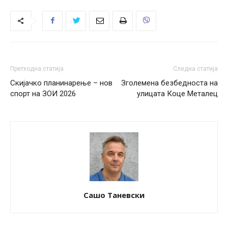
Претходна статија
Следна статија
Скијачко планинарење – нов
Зголемена безбедноста на
спорт на ЗОИ 2026
улицата Коце Металец
Сашо Таневски