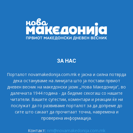
ЗА НАС
Порталот novamakedonija.com.mk е јасна и силна потврда
дека остануваме на линијата што ја постави првиот
дневен весник на македонски јазик „Нова Македонија“, во
далечната 1944 година - да бидеме секогаш со нашите
читатели. Вашите сугестии, коментари и реакции ќе ни
послужат да го развиваме порталот за да допреме до
сите што сакаат да прочитаат точна, навремена и
проверена информација.
Контакт:
nm@novamakedonija.com.mk