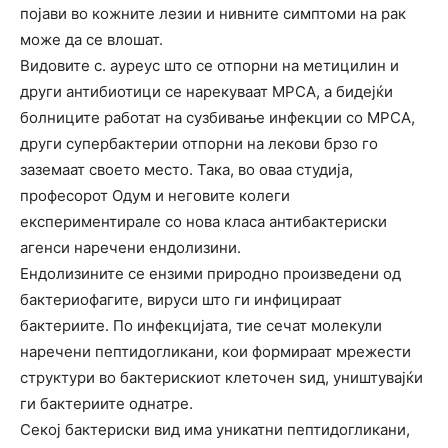
појави во кожните лезии и нивните симптоми на рак
може да се влошат.
Видовите с. ауреус што се отпорни на метицилин и
други антибиотици се нарекуваат МРСА, а бидејќи
болниците работат на сузбивање инфекции со МРСА,
други супербактерии отпорни на лекови брзо го
заземаат своето место. Така, во оваа студија,
професорот Одум и неговите колеги
експериментирале со нова класа антибактериски
агенси наречени ендолизини.
Ендолизините се ензими природно произведени од
бактериофагите, вируси што ги инфицираат
бактериите. По инфекцијата, тие сечат молекули
наречени пептидогликани, кои формираат мрежести
структури во бактерискиот клеточен ѕид, уништувајќи
ги бактериите однатре.
Секој бактериски вид има уникатни пептидогликани,