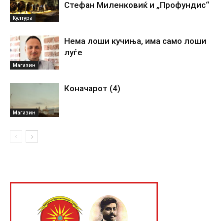
Стефан Миленковиќ и „Профундис“
Култура
Нема лоши кучиња, има само лоши
луѓе
Магазин
Коначарот (4)
Магазин