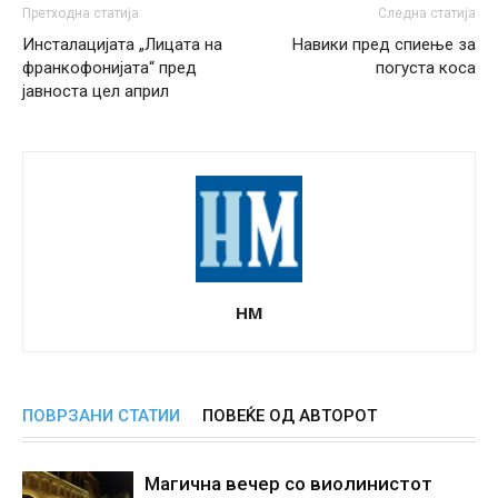
Претходна статија
Следна статија
Инсталацијата „Лицата на
Навики пред спиење за
франкофонијата“ пред
погуста коса
јавноста цел април
НМ
ПОВРЗАНИ СТАТИИ
ПОВЕЌЕ ОД АВТОРОТ
Магична вечер со виолинистот