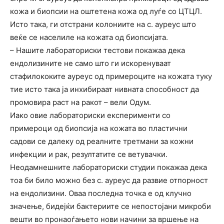
кожа и биопсии на оштетена кожа од луѓе со ЦТЦЛ.
Исто така, ги отстрани колониите на с. ауреус што
веќе се населиле на кожата од биопсијата.
– Нашите лабораториски тестови покажаа дека
ендолизините не само што ги искоренуваат
стафилококите ауреус од примероците на кожата туку
тие исто така ја инхибираат нивната способност да
промовира раст на ракот – вели Одум.
Иако овие лабораториски експерименти со
примероци од биопсија на кожата во пластични
садови се далеку од реалните третмани за кожни
инфекции и рак, резултатите се ветувачки.
Неодамнешните лабораториски студии покажаа дека
тоа би било можно без с. ауреус да развие отпорност
на ендолизини. Оваа последна точка е од клучно
значење, бидејќи бактериите се непостојани микроби
вешти во пронаоѓањето нови начини за вршење на