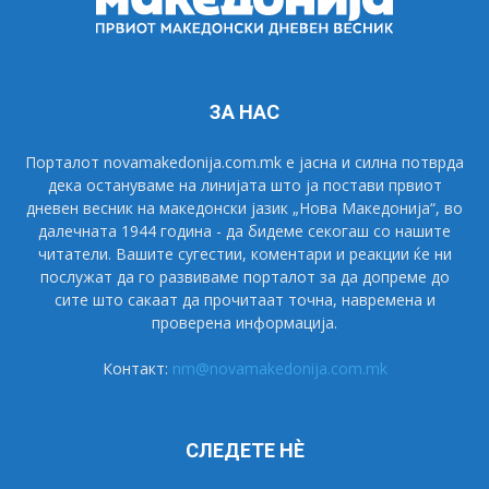
ЗА НАС
Порталот novamakedonija.com.mk е јасна и силна потврда
дека остануваме на линијата што ја постави првиот
дневен весник на македонски јазик „Нова Македонија“, во
далечната 1944 година - да бидеме секогаш со нашите
читатели. Вашите сугестии, коментари и реакции ќе ни
послужат да го развиваме порталот за да допреме до
сите што сакаат да прочитаат точна, навремена и
проверена информација.
Контакт:
nm@novamakedonija.com.mk
СЛЕДЕТЕ НÈ