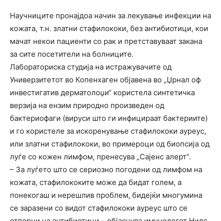
Научниците пронајдоа начин за лекување инфекции на
кожата, т.н. златни стафилококи, без антибиотици, кои
мачат некои пациенти со рак и претставуваат закана
за сите посетители на болниците.
Лабораториска студија на истражувачите од
Универзитетот во Копенхаген објавена во „Џрнал оф
инвестигатив дерматолоџи“ користела синтетичка
верзија на ензим природно произведен од
бактериофаги (вируси што ги инфицираат бактериите)
и го користеле за искоренување стафилококи ауреус,
или златни стафилококи, во примероци од биопсија од
луѓе со кожен лимфом, пренесува „Сајенс алерт“.
– За луѓето што се сериозно погодени од лимфом на
кожата, стафилококите може да бидат голем, а
понекогаш и нерешлив проблем, бидејќи многумина
се заразени со видот стафилококи ауреус што се
отпорни на антибиотици – објаснува имунологот Нилс