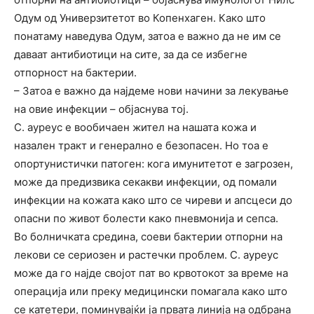
Одум од Универзитетот во Копенхаген. Како што
понатаму наведува Одум, затоа е важно да не им се
даваат антибиотици на сите, за да се избегне
отпорност на бактерии.
– Затоа е важно да најдеме нови начини за лекување
на овие инфекции – објаснува тој.
С. ауреус е вообичаен жител на нашата кожа и
назален тракт и генерално е безопасен. Но тоа е
опортунистички патоген: кога имунитетот е загрозен,
може да предизвика секакви инфекции, од помали
инфекции на кожата како што се чиреви и апсцеси до
опасни по живот болести како пневмонија и сепса.
Во болничката средина, соеви бактерии отпорни на
лекови се сериозен и растечки проблем. С. ауреус
може да го најде својот пат во крвотокот за време на
операција или преку медицински помагала како што
се катетери, поминувајќи ја првата линија на одбрана