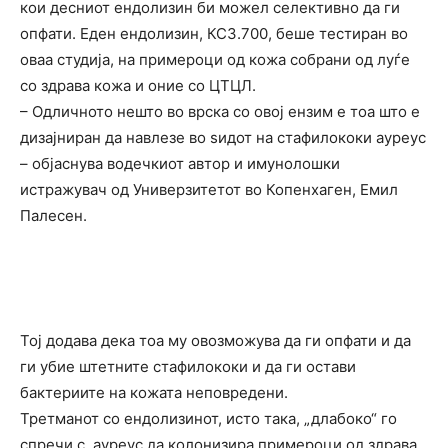
кои десниот ендолизин би можел селективно да ги
опфати. Еден ендолизин, КСЗ.700, беше тестиран во
оваа студија, на примероци од кожа собрани од луѓе
со здрава кожа и оние со ЦТЦЛ.
– Одличното нешто во врска со овој ензим е тоа што е
дизајниран да навлезе во ѕидот на стафилококи ауреус
– објаснува водечкиот автор и имунолошки
истражувач од Универзитетот во Копенхаген, Емил
Палесен.
Тој додава дека тоа му овозможува да ги опфати и да
ги убие штетните стафилококи и да ги остави
бактериите на кожата неповредени.
Третманот со ендолизинот, исто така, „длабоко“ го
спречи с. ауреус да колонизира примероци од здрава