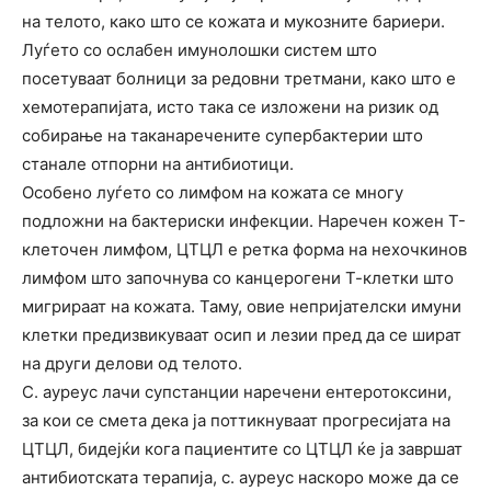
на телото, како што се кожата и мукозните бариери.
Луѓето со ослабен имунолошки систем што
посетуваат болници за редовни третмани, како што е
хемотерапијата, исто така се изложени на ризик од
собирање на таканаречените супербактерии што
станале отпорни на антибиотици.
Особено луѓето со лимфом на кожата се многу
подложни на бактериски инфекции. Наречен кожен Т-
клеточен лимфом, ЦТЦЛ е ретка форма на нехочкинов
лимфом што започнува со канцерогени Т-клетки што
мигрираат на кожата. Таму, овие непријателски имуни
клетки предизвикуваат осип и лезии пред да се шират
на други делови од телото.
С. ауреус лачи супстанции наречени ентеротоксини,
за кои се смета дека ја поттикнуваат прогресијата на
ЦТЦЛ, бидејќи кога пациентите со ЦТЦЛ ќе ја завршат
антибиотската терапија, с. ауреус наскоро може да се