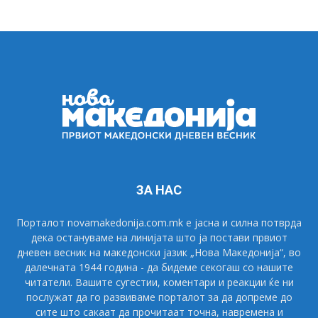
ЗА НАС
Порталот novamakedonija.com.mk е јасна и силна потврда
дека остануваме на линијата што ја постави првиот
дневен весник на македонски јазик „Нова Македонија“, во
далечната 1944 година - да бидеме секогаш со нашите
читатели. Вашите сугестии, коментари и реакции ќе ни
послужат да го развиваме порталот за да допреме до
сите што сакаат да прочитаат точна, навремена и