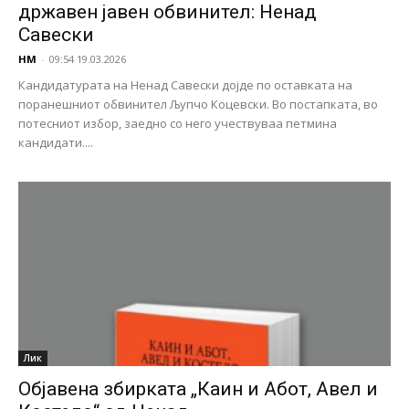
државен јавен обвинител: Ненад
Савески
НМ
-
09:54 19.03.2026
Кандидатурата на Ненад Савески дојде по оставката на
поранешниот обвинител Љупчо Коцевски. Во постапката, во
потесниот избор, заедно со него учествуваа петмина
кандидати....
Лик
Објавена збирката „Каин и Абот, Авел и