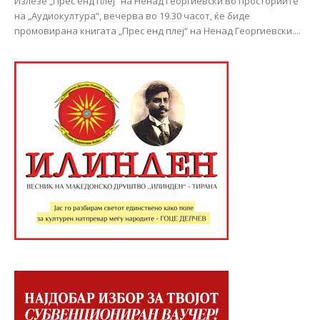
Излезе „Прес енд плеј“ на Ненад Георгиевски Во просториите
на „Аудиокултура“, вечерва во 19.30 часот, ќе биде
промовирана книгата „Прес енд плеј“ на Ненад Георгиевски....