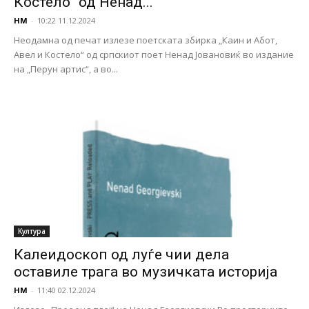
Костело“ од Ненад...
НМ
-
10:22 11.12.2024
Неодамна од печат излезе поетската збирка „Каин и Абот,
Авел и Костело“ од српскиот поет Ненад Јовановиќ во издание
на „Перун артис“, а во...
Култура
Калеидоскоп од луѓе чии дела
оставиле трага во музичката историја
НМ
-
11:40 02.12.2024