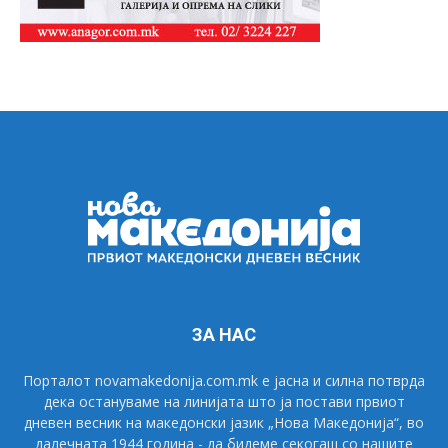
ЗА НАС
Порталот novamakedonija.com.mk е јасна и силна потврда
дека остануваме на линијата што ја постави првиот
дневен весник на македонски јазик „Нова Македонија“, во
далечната 1944 година - да бидеме секогаш со нашите