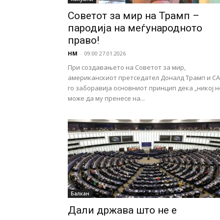
Советот за мир на Трамп –
пародија на меѓународното
право!
НМ
-
09:00 27.01.2026
При создавањето на Советот за мир,
американскиот претседател Доналд Трамп и С
го заборавија основниот принцип дека „никој н
може да му пренесе на...
Балкан
Дали држава што не е