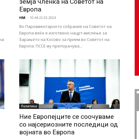
земја членка на Советот на
Европа
НМ
-
10:44 22.03.2024
Во Парламентарното собрание на Советот на
Европа веќе е изготвено нацрт-мислење за
на
барањето на Косово за прием во Советот на
Европа. ПССЕ му препорачува...
Политика
Ние Европејците се соочуваме
со најсериозните последици од
војната во Европа