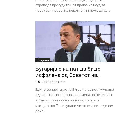
спроведе пресудите на Европскиот суд за
човекови права, на некој начин може да се...
Колумни
Бугарија е на пат да биде
исфрлена од Советот на...
НМ
-
09:30 11.03.2021
Единствениот спас на Бугарија од исклучување
од Советот на Европа е промена на нејзиниот
Устав и признавање на македонското
малцинство Почитувани читатели, се надевам
дека...