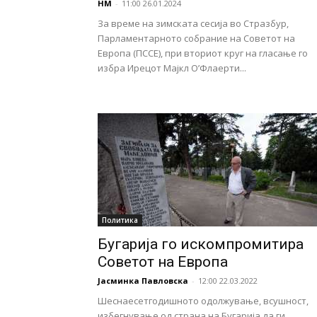
НМ
-
11:00 26.01.2024
За време на зимската сесија во Стразбур,
Парламентарното собрание на Советот на
Европа (ПССЕ), при вториот круг на гласање го
избра Ирецот Мајкл О’Флаерти...
Политика
Бугарија го искомпромитира
Советот на Европа
Јасминка Павловска
-
12:00 22.03.2022
Шеснаесетгодишното одолжување, всушност,
избегнување од страна на Бугарија да ги