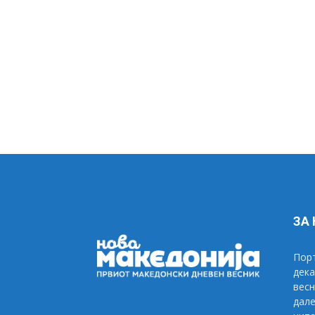
ЗА
Порт
дека
весн
дале