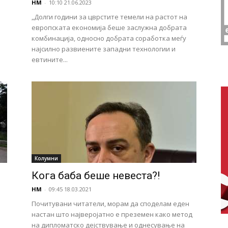
НМ
-
10:10 21.06.2023
„Долги години за цврстите темели на растот на
европската економија беше заслужна добрата
комбинација, односно добрата соработка меѓу
најсилно развиените западни технологии и
евтините...
Колумни
Кога баба беше невеста?!
НМ
-
09:45 18.03.2021
Почитувани читатели, морам да споделам еден
настан што најверојатно е преземен како метод
на дипломатско дејствување и однесување на