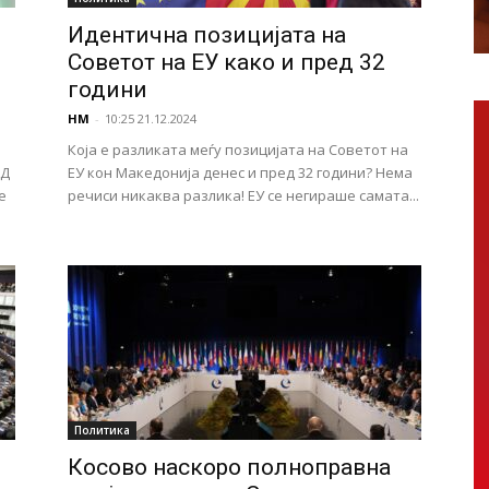
Идентична позицијата на
Советот на ЕУ како и пред 32
години
НМ
-
10:25 21.12.2024
Која е разликата меѓу позицијата на Советот на
АД
ЕУ кон Македонија денес и пред 32 години? Нема
е
речиси никаква разлика! ЕУ се негираше самата...
Политика
Косово наскоро полноправна