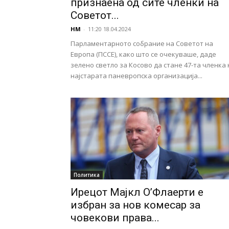
признаена од сите членки на
Советот...
НМ
-
11:20 18.04.2024
Парламентарното собрание на Советот на
Европа (ПССЕ), како што се очекуваше, даде
зелено светло за Косово да стане 47-та членка 
најстарата паневропска организација...
Политика
Ирецот Мајкл О’Флаерти е
избран за нов комесар за
човекови права...