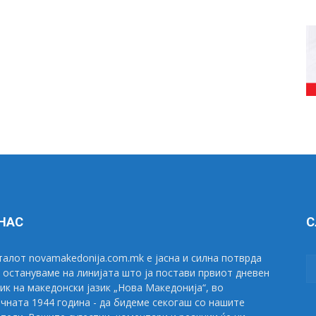
 НАС
С
алот novamakedonija.com.mk е јасна и силна потврда
 остануваме на линијата што ја постави првиот дневен
ик на македонски јазик „Нова Македонија“, во
чната 1944 година - да бидеме секогаш со нашите